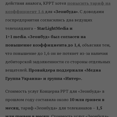
действия аналога, КРРТ хотел
повысить тариф на
коэффициент 1,6
для
«Зеонбуда»
. С доводами
госпредприятия согласились два ведущих
телехолдинга –
StarLightMedia
и
1+1
media
.
«Зеонбуд» был согласен на
повышение коэффициента до 1,4
, объясняя тем,
что повышение до 1,6 он не потянет из-за наличия
дебиторской задолженности со стороны отдельных
вещателей.
Провайдера поддержали «Медиа
Группа Украина» и группа «Интер».
Стоимость услуг Концерна РРТ для «Зеонбуда» в
прошлом году составила около
10 млн гривен в
месяц
, тариф «Зеонбуда» для телеканалов –
1,5
млн гривен в месяц.
Стоимость услуг «Зеонбуда»