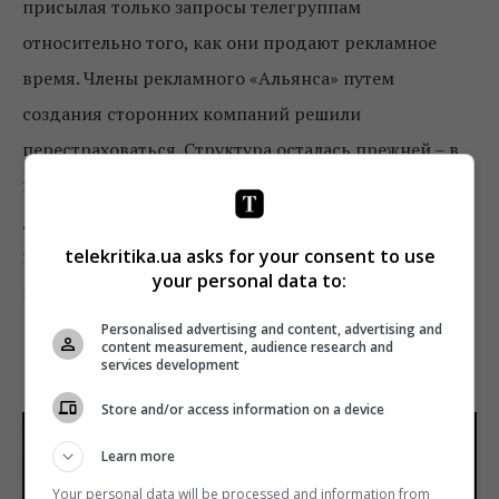
присылая только запросы телегруппам
относительно того, как они продают рекламное
время. Члены рекламного «Альянса» путем
создания сторонних компаний решили
перестраховаться. Структура осталась прежней – в
новые сейлеры перешли работать все сотрудники
домов продаж телегрупп, структурно они хоть и не
telekritika.ua asks for your consent to use
принадлежат медиахолдингам, но все факты
your personal data to:
говорят, что связь осталась.
Personalised advertising and content, advertising and
3. Концерн РРТ и «Зеонбуд»: игра в
content measurement, audience research and
services development
поддавки
Store and/or access information on a device
Learn more
Your personal data will be processed and information from