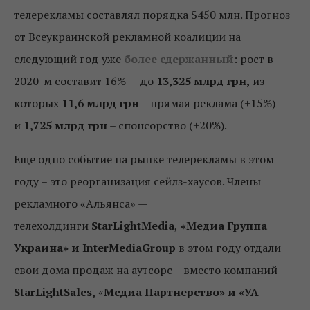
телерекламы составлял порядка $450 млн. Прогноз
от Всеукраинской рекламной коалиции на
следующий год уже
более сдержанный
: рост в
2020-м составит 16% — до
13,325 млрд грн,
из
которых
11,6 млрд грн
– прямая реклама (+15%)
и
1,725 млрд грн
– спонсорство (+20%).
Еще одно событие на рынке телерекламы в этом
году – это реорганизация сейлз-хаусов. Члены
рекламного «Альянса» —
телехолдинги
StarLightMedia
,
«Медиа Группа
Украина» и
InterMediaGroup
в этом году отдали
свои дома продаж на аутсорс – вместо компаний
StarLightSales
,
«
Медиа Партнерство» и «УА-