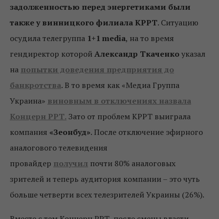
задолженностью перед энергетиками были
также у винницкого филиала КРРТ
. Ситуацию
осудила телегруппа
1+1 media
, на то время
гендиректор которой
Александр Ткаченко
указал
на
попытки доведения предприятия до
банкротства
. В то время как «Медиа Группа
Украина»
виновным в отключениях назвала
Концерн РРТ.
Зато от проблем КРРТ выиграла
компания
«Зеонбуд»
. После отключение эфирного
аналогового телевидения
провайдер
получил
почти 80% аналоговых
зрителей и теперь аудитория компании – это чуть
больше четверти всех телезрителей Украины (26%).
Вместе с тем Концерн РРТ, после смены власти,