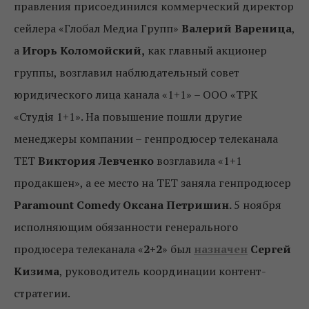
правления присоединился коммерческий директор
сейлера «Глобал Медиа Групп»
Валерий Вареница
,
а
Игорь Коломойский,
как главный акционер
группы, возглавил наблюдательный совет
юридического лица канала «1+1» – ООО «ТРК
«Студія 1+1». На повышение пошли другие
менеджеры компании – генпродюсер телеканала
ТЕТ
Виктория Левченко
возглавила «1+1
продакшен», а ее место на ТЕТ заняла генпродюсер
Paramount Comedy Оксана Петришин.
5 ноября
исполняющим обязанности генерального
продюсера телеканала «
2+2
» был
назначен
Сергей
Кизима
, руководитель координации контент-
стратегии.