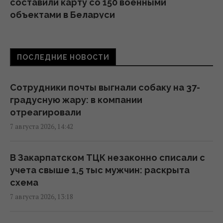
составили карту со 150 военными
объектами в Беларуси
11:16 пятница, 07 августа 2026
ПОСЛЕДНИЕ НОВОСТИ
Жирная цель: в Крыму уничтожен
российский комплекс за $15 млн (видео)
11:00 пятница, 07 августа 2026
Сотрудники почты выгнали собаку на 37-
градусную жару: в компании
отреагировали
Адвокат поставил под сомнение
7 августа 2026, 14:42
беспристрастность антикоррупционной
вертикали в деле Галущенко
10:59 пятница, 07 августа 2026
В Закарпатском ТЦК незаконно списали с
учета свыше 1,5 тыс мужчин: раскрыта
схема
Угроза – баллистика: можно ли уничтожить
7 августа 2026, 13:18
пусковые установки россиян
10:54 пятница, 07 августа 2026