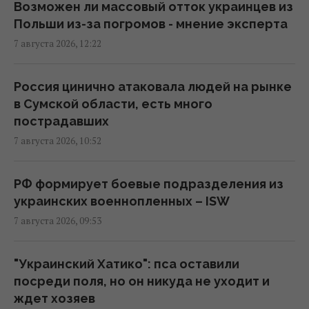
Возможен ли массовый отток украинцев из
Польши из-за погромов - мнение эксперта
Дроны поразили склад Wildberries в
7 августа 2026, 12:22
Екатеринбурге за 2000 км от границы
(видео)
09:11 пятница, 07 августа 2026
Россия цинично атаковала людей на рынке
в Сумской области, есть много
пострадавших
Россия использует украинских
7 августа 2026, 10:52
военнопленных для формирования боевых
подразделений, - ISW
08:24 пятница, 07 августа 2026
РФ формирует боевые подразделения из
украинских военнопленных – ISW
7 августа 2026, 09:53
Камера в подъезде и во дворе: когда
можно ставить без согласия соседей, а
когда нельзя
"Украинский Хатико": пса оставили
07:50 пятница, 07 августа 2026
посреди поля, но он никуда не уходит и
ждет хозяев