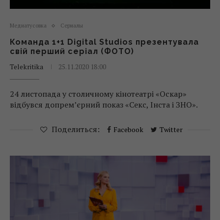
Медиатусовка
Сериалы
Команда 1+1 Digital Studios презентувала
свій перший серіал (ФОТО)
Telekritika
25.11.2020 18:00
24 листопада у столичному кінотеатрі «Оскар»
відбувся допрем’єрний показ «Секс, Інста і ЗНО».
Поделиться:
Facebook
Twitter