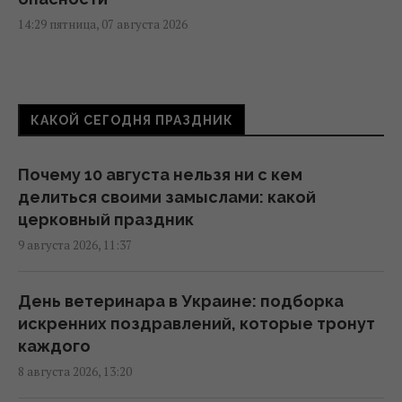
14:29 пятница, 07 августа 2026
После аномальной жары: какие сюрпризы
готовит погода на выходных
КАКОЙ СЕГОДНЯ ПРАЗДНИК
12:00 пятница, 07 августа 2026
Почему 10 августа нельзя ни с кем
Похолодание в Украине будет, но есть
делиться своими замыслами: какой
нюанс, - синоптик
церковный праздник
10:03 пятница, 07 августа 2026
9 августа 2026, 11:37
Непогода накроет половину Украины:
День ветеринара в Украине: подборка
синоптики объявили I уровень опасности
искренних поздравлений, которые тронут
(карта)
каждого
08:55 пятница, 07 августа 2026
8 августа 2026, 13:20