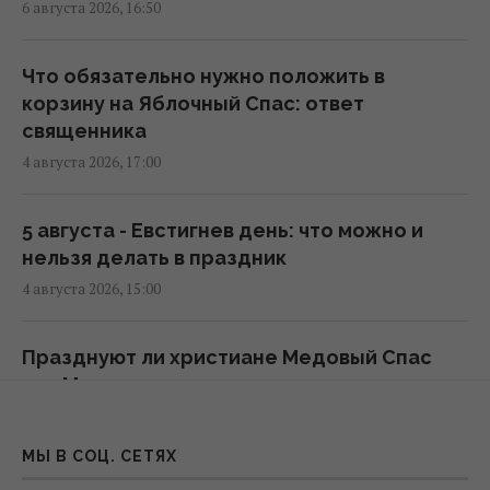
6 августа 2026, 16:50
7 августа Украину накроет непогода:
Что обязательно нужно положить в
синоптики предупреждают об опасности
корзину на Яблочный Спас: ответ
после жары
священника
13:46 четверг, 06 августа 2026
4 августа 2026, 17:00
Синоптик назвала области, которые
5 августа - Евстигнев день: что можно и
первыми накроет непогода и
нельзя делать в праздник
долгожданное похолодание
4 августа 2026, 15:00
13:19 четверг, 06 августа 2026
Празднуют ли христиане Медовый Спас
После аномальной жары в Украину
или Маковея: священник удивил
ворвутся грозы, шквалы и град, - синоптик
заявлением
(карта)
1 августа 2026, 17:00
09:31 четверг, 06 августа 2026
МЫ В СОЦ. СЕТЯХ