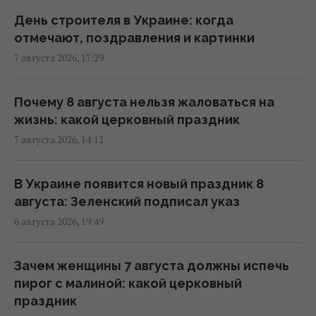
Синоптик назвала точную дату, когда уже
День строителя в Украине: когда
похолодает по всей Украине
отмечают, поздравления и картинки
08:23 пятница, 07 августа 2026
7 августа 2026, 17:29
7 августа Киев накроет гроза, но жара
Почему 8 августа нельзя жаловаться на
никуда не денется
жизнь: какой церковный праздник
08:00 пятница, 07 августа 2026
7 августа 2026, 14:12
Магнитная буря приближается: штормить
В Украине появится новый праздник 8
будет минимум два дня (график)
августа: Зеленский подписал указ
07:10 пятница, 07 августа 2026
6 августа 2026, 19:49
7 августа в Украину зайдут долгожданные
Зачем женщины 7 августа должны испечь
дожди и прохлада: каким областям
пирог с малиной: какой церковный
повезет (карта)
праздник
06:30 пятница, 07 августа 2026