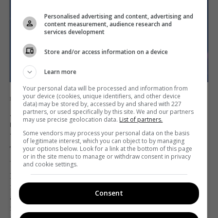
Personalised advertising and content, advertising and
content measurement, audience research and
services development
Store and/or access information on a device
Learn more
Your personal data will be processed and information from
your device (cookies, unique identifiers, and other device
Интервью
Кино
data) may be stored by, accessed by and shared with 227
partners, or used specifically by this site. We and our partners
«Гулливер возвращается» – о чем будет
may use precise geolocation data.
List of partners.
первая полнометражная анимация
«Квартала 95»
Some vendors may process your personal data on the basis
of legitimate interest, which you can object to by managing
Татьяна Мялковская
18.09.2020 10:00
your options below. Look for a link at the bottom of this page
or in the site menu to manage or withdraw consent in privacy
and cookie settings.
Недавно студия «Квартал 95» и Gulliver Films
презентовали первый трейлер полнометражного
Consent
анимационного фильма «Гулливер возвращается»,
премьера которого запланирована на 24 декабря