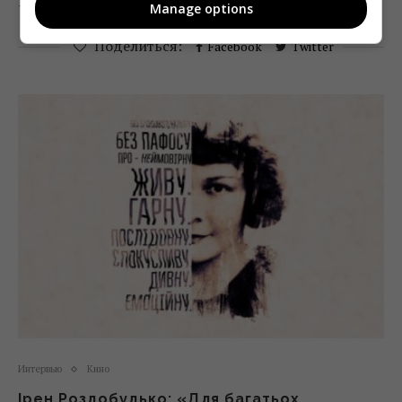
2020 года.
Manage options
Поделиться:
Facebook
Twitter
Интервью
Кино
Ірен Роздобудько: «Для багатьох