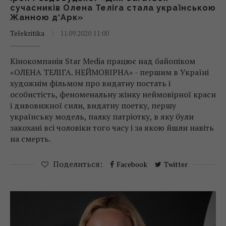
сучасників Олена Теліга стала українською
Жанною д‘Арк»
Telekritika
11.09.2020 11:00
Кінокомпанія Star Media працює над байопіком
«ОЛЕНА ТЕЛІГА. НЕЙМОВІРНА» - першим в Україні
художнім фільмом про видатну постать і
особистість, феноменальну жінку неймовірної краси
і дивовижної сили, видатну поетку, першу
українську модель, палку патріотку, в яку були
закохані всі чоловіки того часу і за якою йшли навіть
на смерть.
Поделиться:
Facebook
Twitter