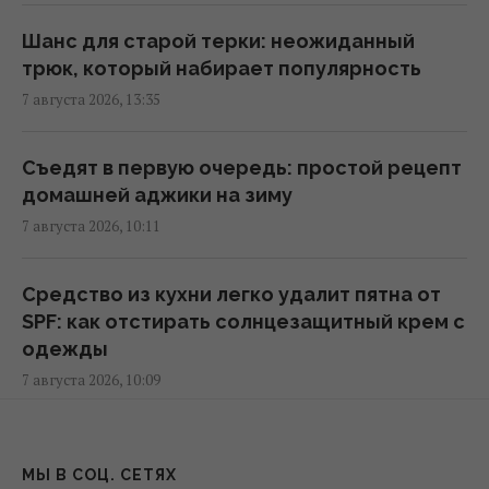
и запаху: у них обнаружили еще один
"компас"
Шанс для старой терки: неожиданный
05:24 суббота, 08 августа 2026
трюк, который набирает популярность
7 августа 2026, 13:35
Поколение 1960–1980-х видит, как
молодежь выбрасывает их ценности на
Съедят в первую очередь: простой рецепт
свалку
домашней аджики на зиму
04:22 суббота, 08 августа 2026
7 августа 2026, 10:11
Солнечная электростанция перегородила
Средство из кухни легко удалит пятна от
привычные маршруты животных: они
SPF: как отстирать солнцезащитный крем с
нашли выход
одежды
02:18 суббота, 08 августа 2026
7 августа 2026, 10:09
Эксперты назвали 10 фактов о Праге,
Как заточить ножницы с помощью сахара
которые стоит знать перед поездкой
за 2 минуты — лайфхак от повара
МЫ В СОЦ. СЕТЯХ