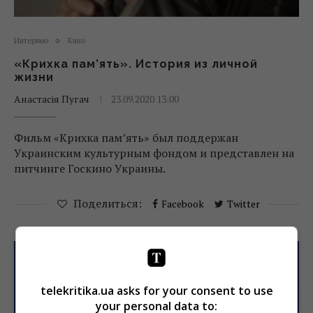
Интервью
Кино
«Крихка пам’ять». История из личной
жизни
Анастасія Пугач
23.09.2020 13:00
Фильм «Крихка пам’ять» был поддержан
Украинским культурным фондом и представлен на
питчинге Госкино Украины.
Поделиться:
Facebook
Twitter
telekritika.ua asks for your consent to use
your personal data to: