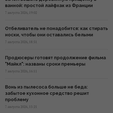
ванной: простой лайфхак из Франции
7 августа 2026, 19:02
Три Спаса, Успение и Усекновение:
православный календарь на август 2026
07:30 суббота, 08 августа 2026
Отбеливатель не понадобится: как стирать
носки, чтобы они оставались белыми
7 августа 2026, 18:51
8 августа: церковный праздник сегодня,
что нужно сделать, чтобы исполнилось
желание
Продюсеры готовят продолжение фильма
06:30 суббота, 08 августа 2026
"Майкл": названы сроки премьеры
7 августа 2026, 16:11
Поражают воображение: какие самые
большие организмы на планете
Вонь из пылесоса больше не беда:
06:27 суббота, 08 августа 2026
забытое кухонное средство решит
проблему
7 августа 2026, 15:21
Пчелы ориентируются не только по солнцу