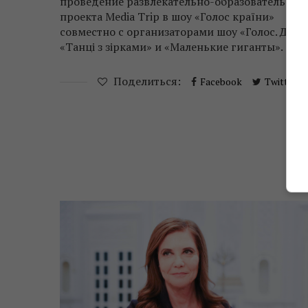
проведение развлекательно-образовательног
проекта Media Trip в шоу «Голос країни»
совместно с организаторами шоу «Голос. Діти»
«Танці з зірками» и «Маленькие гиганты».
Поделиться:
Facebook
Twitter