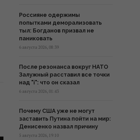
пятницу
16:00 четверг, 06 августа 2026
Россияне одержимы
попытками деморализовать
Перевод денег на карту
тыл: Богданов призвал не
становится вызовом: какие
паниковать
необычные новации вводят
6 августа 2026, 08:39
банки
15:34 четверг, 06 августа 2026
После резонанса вокруг НАТО
Залужный расставил все точки
"Мы впервые готовимся к зиме
над "i": что он сказал
так, как должны всегда", –
6 августа 2026, 01:43
энергетический эксперт
Александр Харченко
Почему США уже не могут
14:57 четверг, 06 августа 2026
заставить Путина пойти на мир:
Денисенко назвал причину
Из-за ночного обстрела РФ
5 августа 2026, 19:10