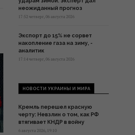
ударам зимой: эксперт дал
неожиданный прогноз
17:52 четверг, 06 августа 2026
Экспорт до 15% не сорвет
накопление газа на зиму, -
аналитик
17:14 четверг, 06 августа 2026
Несмотря на жару, Украина
экспортирует электроэнергию:
НОВОСТИ УКРАИНЫ И МИРА
грозят ли нам отключения
17:07 четверг, 06 августа 2026
Кремль перешел красную
черту: Невзлин о том, как РФ
Нацбанк ослабил гривню:
втягивает КНДР в войну
официальный курс валют на
6 августа 2026, 19:10