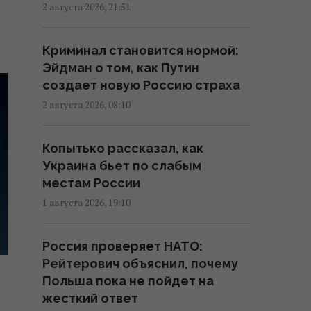
Украине крупу
2 августа 2026, 21:51
22:24 среда, 05 августа 2026
Криминал становится нормой:
ЗПЕК увеличила уплату налогов
Эйдман о том, как Путин
и обязательных платежей
создает новую Россию страха
почти в семь раз
2 августа 2026, 08:10
20:33 среда, 05 августа 2026
Копытько рассказал, как
Украина бьет по слабым
местам России
1 августа 2026, 19:10
Россия проверяет НАТО:
Рейтерович объяснил, почему
Польша пока не пойдет на
жесткий ответ