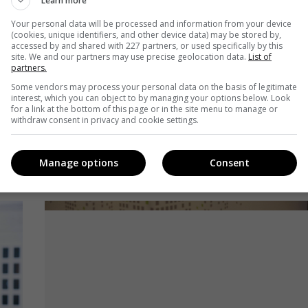
Если в жизни случился кризис и не хватает денег
о
Learn more
на психоанализ – любой неравнодушный человек
Your personal data will be processed and information from your device
посоветует вам обратиться к друзьям, которые
,
(cookies, unique identifiers, and other device data) may be stored by,
переживали подобное. Кажется, в команде
accessed by and shared with 227 partners, or used specifically by this
site. We and our partners may use precise geolocation data.
List of
StarLightMedia как раз настал тот момент, когда
partners.
только теплые слова поддержки и
Some vendors may process your personal data on the basis of legitimate
вдохновляющие речи топ-менеджеров спасают
interest, which you can object to by managing your options below. Look
коллектив не только от депрессии, но и от
for a link at the bottom of this page or in the site menu to manage or
withdraw consent in privacy and cookie settings.
страшного слова «трансформация».
Поделиться:
Facebook
Twitter
Manage options
Consent