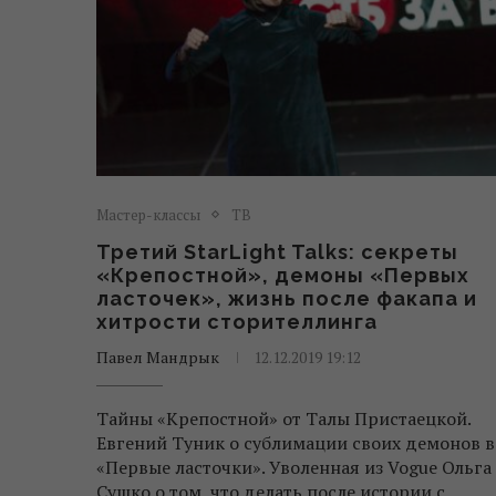
Мастер-классы
ТВ
Третий StarLight Talks: секреты
«Крепостной», демоны «Первых
ласточек», жизнь после факапа и
хитрости сторителлинга
Павел Мандрык
12.12.2019 19:12
Тайны «Крепостной» от Талы Пристаецкой.
Евгений Туник о сублимации своих демонов в
«Первые ласточки». Уволенная из Vogue Ольга
Сушко о том, что делать после истории с