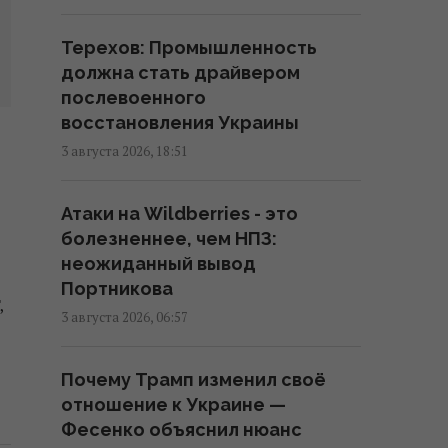
обнадеживающий прогноз цен
на топливо
Терехов: Промышленность
10:49 четверг, 06 августа 2026
должна стать драйвером
послевоенного
В банках и обменниках евро
восстановления Украины
подорожал: курс валют на 6
3 августа 2026, 18:51
августа
10:26 четверг, 06 августа 2026
Атаки на Wildberries - это
болезненнее, чем НПЗ:
Швеция передаст Украине
неожиданный вывод
судно из "теневого флота"
Портникова
,
России
3 августа 2026, 06:57
00:38 четверг, 06 августа 2026
Почему Трамп изменил своё
Эксперт предупредила о новом
отношение к Украине —
скачке цен на популярную в
Фесенко объяснил нюанс