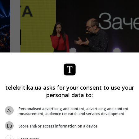
telekritika.ua asks for your consent to use your
Мастер-классы
ТВ
personal data to:
??Как StarLightMedia запустила
StarLight Talks, чтобы вдохновить
Personalised advertising and content, advertising and content
сотрудников работать
measurement, audience research and services development
Дарья Чернина
26.12.2018 11:52
Store and/or access information on a device
ла