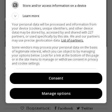
Store and/or access information on a device
Learn more
Your personal data will be processed and information from
your device (cookies, unique identifiers, and other device
data) may be stored by, accessed by and shared with 227
partners, or used specifically by this site. We and our partners
may use precise geolocation data.
List of partners.
Some vendors may process your personal data on the basis
of legitimate interest, which you can object to by managing
your options below. Look for a link at the bottom of this page
Кино
Обзоры
or in the site menu to manage or withdraw consent in privacy
«Молодость-49»: каким будет
and cookie settings.
кинофестиваль
Татьяна Мялковская
05.08.2020 12:00
Consent
Показы под открытым небом, полная программа
Manage options
мероприятия, формы аккредитаций и не только.
Поделиться:
Facebook
Twitter