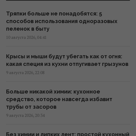
12:05 понедельник, 10 августа 2026
Тряпки больше не понадобятся: 5
способов использования одноразовых
5 самых неприхотливых комнатных
пеленок в быту
растений: красивые и не требуют ухода
10 августа 2026, 04:41
12:00 понедельник, 10 августа 2026
Крысы и мыши будут убегать как от огня:
"Меня зашили, кости целы": популярная
какая специя из кухни отпугивает грызунов
украинская блогерша попала в аварию
9 августа 2026, 22:08
11:45 понедельник, 10 августа 2026
Больше никакой химии: кухонное
Кардиолог назвал самый опасный напиток
средство, которое навсегда избавит
для сердца
трубы от засоров
11:38 понедельник, 10 августа 2026
9 августа 2026, 20:34
Туи всё хуже переносят жару: для них
Без химии и липких лент: простой кухонный