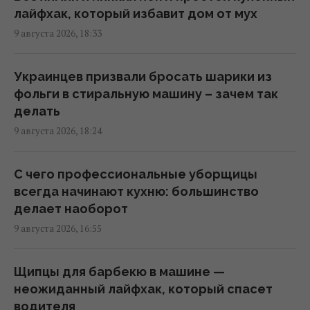
нашли более выносливую замену
лайфхак, который избавит дом от мух
11:30 понедельник, 10 августа 2026
9 августа 2026, 18:33
Розы из букета могут пустить корни: как
Украинцев призвали бросать шарики из
вырастить новый куст в домашних
фольги в стиральную машину – зачем так
условиях
делать
11:28 понедельник, 10 августа 2026
9 августа 2026, 18:24
"Приехала": Салем впервые за долгое
С чего профессиональные уборщицы
время встретился с 10-летней дочерью
всегда начинают кухню: большинство
(видео)
делает наоборот
11:05 понедельник, 10 августа 2026
9 августа 2026, 16:55
Хуже комаров: укусы этих мелких
Щипцы для барбекю в машине —
насекомых могут болеть сутками
неожиданный лайфхак, который спасет
10:50 понедельник, 10 августа 2026
водителя