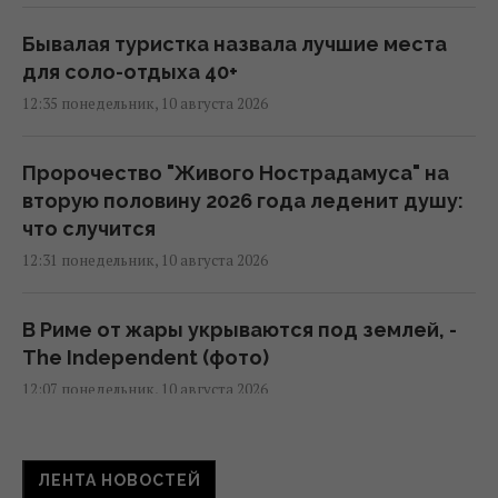
Бывалая туристка назвала лучшие места
для соло-отдыха 40+
12:35 понедельник, 10 августа 2026
Пророчество "Живого Нострадамуса" на
вторую половину 2026 года леденит душу:
что случится
12:31 понедельник, 10 августа 2026
В Риме от жары укрываются под землей, -
The Independent (фото)
12:07 понедельник, 10 августа 2026
Во время зарядки электромобиля дома
ЛЕНТА НОВОСТЕЙ
теряется до четверти электроэнергии