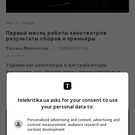
Кино
Обзоры
Первый месяц работы кинотеатров:
результаты сборов и премьеры
Татьяна Мялковская
13.08.2020 17:00
Украинские кинотеатры и дистрибьюторы
рассказали, как обстоят дела с посещаемостью и
заработком.
Поделиться:
Facebook
Twitter
telekritika.ua asks for your consent to use
your personal data to:
Personalised advertising and content, advertising and
content measurement, audience research and
services development