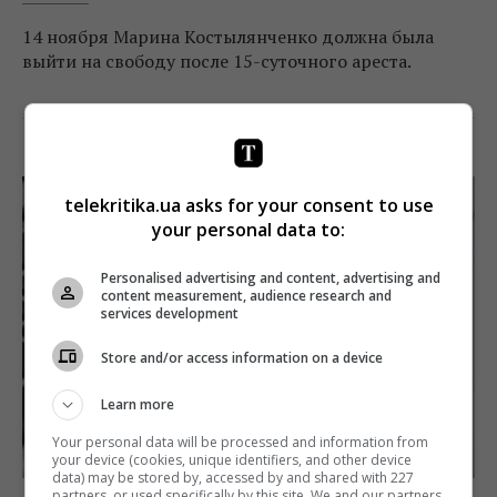
14 ноября Марина Костылянченко должна была
выйти на свободу после 15-суточного ареста.
Поделиться:
Facebook
Twitter
telekritika.ua asks for your consent to use
your personal data to:
Personalised advertising and content, advertising and
content measurement, audience research and
services development
Store and/or access information on a device
Learn more
Your personal data will be processed and information from
your device (cookies, unique identifiers, and other device
data) may be stored by, accessed by and shared with 227
partners, or used specifically by this site. We and our partners