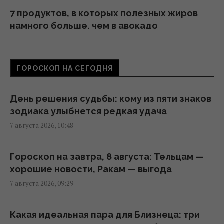
7 продуктов, в которых полезных жиров
намного больше, чем в авокадо
17:55 четверг, 06 августа 2026
ГОРОСКОП НА СЕГОДНЯ
Во Вьетнаме обнаружили самую большую
пещеру: в ней может поместиться
небоскреб и Boeing 747
День решения судьбы: кому из пяти знаков
15:42 четверг, 06 августа 2026
зодиака улыбнется редкая удача
7 августа 2026, 10:48
Прием "Мунджаро" может снизить риск
сердечных приступов, но есть нюанс, –
Гороскоп на завтра, 8 августа: Тельцам —
исследование
хорошие новости, Ракам — выгода
12:03 четверг, 06 августа 2026
7 августа 2026, 09:29
Телескоп на Гавайях зафиксировал новые
Какая идеальная пара для Близнеца: три