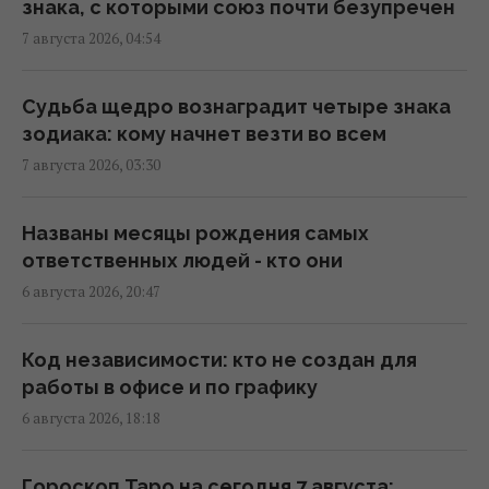
загадочные явления на поверхности
знака, с которыми союз почти безупречен
Солнца
7 августа 2026, 04:54
10:09 четверг, 06 августа 2026
Судьба щедро вознаградит четыре знака
Новые окаменелости, обнаруженные в
зодиака: кому начнет везти во всем
Испании, свидетельствуют о каннибализме
7 августа 2026, 03:30
первых европейцев
09:39 четверг, 06 августа 2026
Названы месяцы рождения самых
ответственных людей - кто они
Открытие школьника из Японии о памяти
6 августа 2026, 20:47
насекомых стало вирусным
19:14 среда, 05 августа 2026
Код независимости: кто не создан для
работы в офисе и по графику
Скрывалась под землей более 1600 лет: в
6 августа 2026, 18:18
Англии обнаружили уникальную римскую
виллу
Гороскоп Таро на сегодня 7 августа: