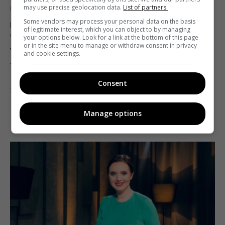
may use precise geolocation data.
List of partners.
Новости
СМИ
Some vendors may process your personal data on the basis
В Украине запустили проект «Медиа
of legitimate interest, which you can object to by managing
фуфло»
your options below. Look for a link at the bottom of this page
or in the site menu to manage or withdraw consent in privacy
Telekritika
18.11.2020 10:15
and cookie settings.
ИМИ, УХСПЧ и ZMINA создали черный список СМИ
Consent
и блогеров.
Manage options
Поделиться:
Facebook
Twitter