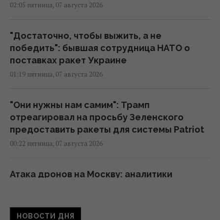
02:05 пятница, 07 августа 2026
"Достаточно, чтобы выжить, а не
победить": бывшая сотрудница НАТО о
поставках ракет Украине
01:19 пятница, 07 августа 2026
"Они нужны нам самим": Трамп
отреагировал на просьбу Зеленского
предоставить ракеты для системы Patriot
00:22 пятница, 07 августа 2026
Атака дронов на Москву: аналитики
оценили эффективность работы
российской ПВО
23:39 четверг, 06 августа 2026
НОВОСТИ ДНЯ