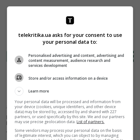
telekritika.ua asks for your consent to use
your personal data to:
Personalised advertising and content, advertising and
content measurement, audience research and
services development
Store and/or access information on a device
Learn more
Your personal data will be processed and information from
your device (cookies, unique identifiers, and other device
Диджитал
Новости
data) may be stored by, accessed by and shared with 227
partners, or used specifically by this site. We and our partners
Dragon Capital может купить Finance.ua и
may use precise geolocation data.
List of partners.
Minfin.com.ua
Some vendors may process your personal data on the basis
Telekritika
23.11.2020 17:28
of legitimate interest, which you can object to by managing