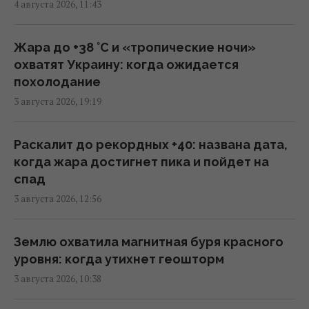
17:08 четверг, 06 августа 2026
4 августа 2026, 11:43
Россия может использовать украинские
Жара до +38 °С и «тропические ночи»
БПЛА для атак на цели в Балтии, –
охватят Украину: когда ожидается
литовская разведка
похолодание
15:33 четверг, 06 августа 2026
3 августа 2026, 19:19
Дрон со взрывчаткой возле украинского
Раскалит до рекордных +40: названа дата,
Ан-24 в Лейпциге: пострадали ли самолет и
когда жара достигнет пика и пойдет на
люди
спад
13:13 четверг, 06 августа 2026
3 августа 2026, 12:56
"Незаметные" российские диверсии: война
Землю охватила магнитная буря красного
в Европе уже идет
уровня: когда утихнет геошторм
12:50 четверг, 06 августа 2026
3 августа 2026, 10:38