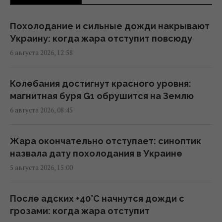
Украина ставит Путина на предвыборные
Похолодание и сильные дожди накрывают
часы, - Newsweek
Украину: когда жара отступит повсюду
23:07 четверг, 06 августа 2026
6 августа 2026, 12:58
Запад проигнорировал просьбу Киева о
Колебания достигнут красного уровня:
срочных поставках зенитных ракет, – NYT
магнитная буря G1 обрушится на Землю
18:56 четверг, 06 августа 2026
6 августа 2026, 08:45
В Польше анонсировали планы массовой
Жара окончательно отступает: синоптик
депортации украинцев, – СМИ
назвала дату похолодания в Украине
18:17 четверг, 06 августа 2026
5 августа 2026, 15:00
Атакованный в Лейпциге самолет
После адских +40°C начнутся дожди с
"Антонова" перевозил боеприпасы, - СМИ
грозами: когда жара отступит