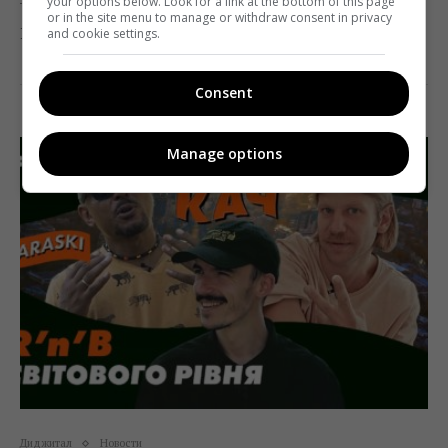
your options below. Look for a link at the bottom of this page
or in the site menu to manage or withdraw consent in privacy
Если приобретет контроль над компанией Treeum.
and cookie settings.
Поделиться:
Facebook
Twitter
Consent
Manage options
Диджитал
Новости