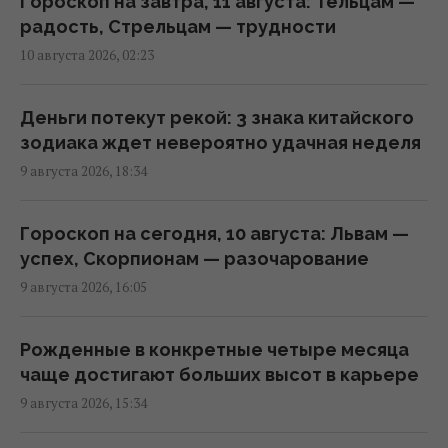
Гороскоп на завтра, 11 августа: Тельцам —
находится дальше от Солнца: объяснение
радость, Стрельцам — трудности
ученых
10 августа 2026, 02:23
06:39 воскресенье, 09 августа 2026
Деньги потекут рекой: 3 знака китайского
В Амазонии нашли следы неизвестной
зодиака ждет невероятно удачная неделя
цивилизации, насчитывавшей миллионы
9 августа 2026, 18:34
жителей
05:31 воскресенье, 09 августа 2026
Гороскоп на сегодня, 10 августа: Львам —
успех, Скорпионам — разочарование
Археологи в глубокой пещере нашли
9 августа 2026, 16:05
сооружение, построенное 176 500 лет
назад: что их удивило
Рожденные в конкретные четыре месяца
02:59 воскресенье, 09 августа 2026
чаще достигают больших высот в карьере
9 августа 2026, 15:34
ИИ научился создавать жизнеспособные
вирусы, не существовавшие в природе, –