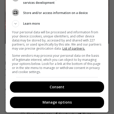
services development
Store and/or access information on a device
Learn more
Your personal data will be processed and information from
your device (cookies, unique identifiers, and other device
data) may be stored by, accessed by and shared with 227
partners, or used specifically by this site. We and our partners
may use precise geolocation data.
List of partners.
Обзоры
СМИ
Some vendors may process your personal data on the basis
of legitimate interest, which you can object to by managing
Реакции медийщиков на интервью
your options below. Look for a link at the bottom of this page
or in the site menu to manage or withdraw consent in privacy
Дмитрия Гордона
and cookie settings.
Telekritika
19.05.2020 15:23
Consent
Что пишут медийщики об интервью Дмитрия
Гордона с Игорем Гиркиным и Натальей
Поклонской.
Manage options