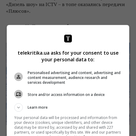
«Дизель шоу» на ICTV – в топе оказались передачи
«Плюсов».
Поделиться:
Facebook
Twitter
telekritika.ua asks for your consent to use
your personal data to:
Personalised advertising and content, advertising and
content measurement, audience research and
services development
Store and/or access information on a device
Learn more
Your personal data will be processed and information from
your device (cookies, unique identifiers, and other device
data) may be stored by, accessed by and shared with 227
partners, or used specifically by this site. We and our partners
ТВ
Телерейтинги