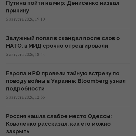
Путина пойти на мир: Денисенко назвал
причину
Атака на "ФАРМАСЕЛ" связана с
5 августа 2026, 19:10
фигурантом многомиллиардных скандалов
Сергеем Дядечко, – СМИ
17:10 среда, 05 августа 2026
Залужный попал в скандал после слов о
НАТО: в МИД срочно отреагировали
5 августа 2026, 18:44
Последствия уничтожения логистических
центров и складов ощутят все украинцы, –
эксперт
Европа и РФ провели тайную встречу по
17:10 среда, 05 августа 2026
поводу войны в Украине: Bloomberg узнал
подробности
5 августа 2026, 12:36
Возможен дефицит товаров: Россия
уничтожила склады известных брендов
одежды и обуви
Россия нашла слабое место Одессы:
16:49 среда, 05 августа 2026
Коваленко рассказал, как его можно
закрыть