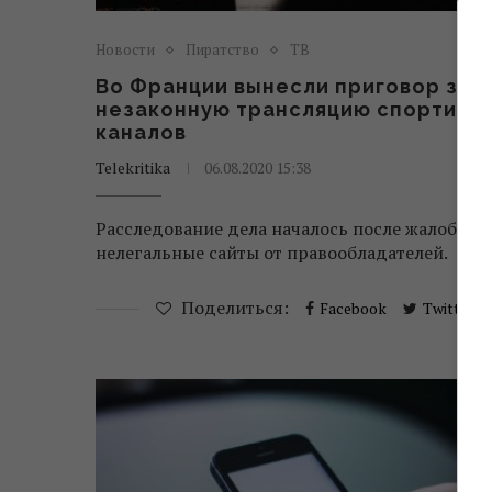
Новости
Пиратство
ТВ
Во Франции вынесли приговор за
незаконную трансляцию спортивн
каналов
Telekritika
06.08.2020 15:38
Расследование дела началось после жалобы н
нелегальные сайты от правообладателей.
Поделиться:
Facebook
Twitter