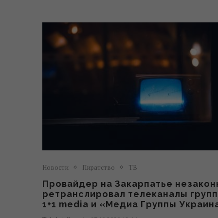
Новости
Пиратство
ТВ
Провайдер на Закарпатье незакон
ретранслировал телеканалы груп
1+1 media и «Медиа Группы Украин