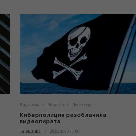
Диджитал
Новости
Пиратство
Киберполиция разоблачила
видеопирата
Telekritika
28.05.2020 11:00