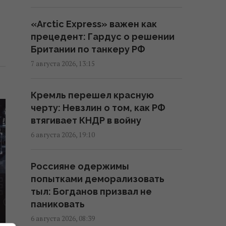
атаковали объекты "Укрнафты":
уничтожено критически
«Arctic Express» важен как
важное оборудование
прецедент: Гардус о решении
17:27 пятница, 07 августа 2026
Британии по танкеру РФ
7 августа 2026, 13:15
Украинцев предупредили об
обмане на кассе: что делать,
Кремль перешел красную
если цена в чеке выше ценника
черту: Невзлин о том, как РФ
16:18 пятница, 07 августа 2026
втягивает КНДР в войну
6 августа 2026, 19:10
Без пересмотра прайс-кэпов
Украине будет сложнее
Россияне одержимы
импортировать
попытками деморализовать
электроэнергию зимой, –
тыл: Богданов призвал не
Центр Разумкова
паниковать
16:04 пятница, 07 августа 2026
6 августа 2026, 08:39