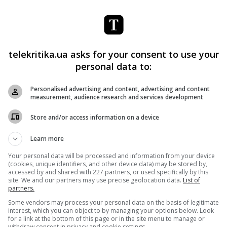
Диджитал
Новости
Пиратство
FAPAV предложила новый способ
ых
борьбы с пиратами
telekritika.ua asks for your consent to use your
personal data to:
Telekritika
04.08.2020 16:52
Personalised advertising and content, advertising and content
По принципу «знай своего клиента».
measurement, audience research and services development
а
Store and/or access information on a device
Поделиться:
Facebook
Twitter
Learn more
Your personal data will be processed and information from your device
(cookies, unique identifiers, and other device data) may be stored by,
accessed by and shared with 227 partners, or used specifically by this
site. We and our partners may use precise geolocation data.
List of
partners.
Some vendors may process your personal data on the basis of legitimate
interest, which you can object to by managing your options below. Look
for a link at the bottom of this page or in the site menu to manage or
withdraw consent in privacy and cookie settings.