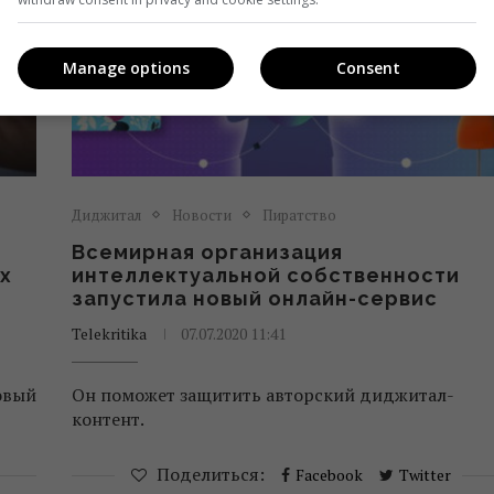
Manage options
Consent
Диджитал
Новости
Пиратство
Всемирная организация
х
интеллектуальной собственности
запустила новый онлайн-сервис
Telekritika
07.07.2020 11:41
овый
Он поможет защитить авторский диджитал-
контент.
Поделиться:
Facebook
Twitter