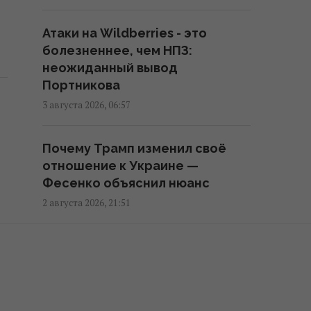
(фото)
11:42 пятница, 07 августа 2026
Атаки на Wildberries - это
болезненнее, чем НПЗ:
Миру грозит дефицит
неожиданный вывод
важнейшего продукта: больше
Портникова
всего кризис скажется на
3 августа 2026, 06:57
Европе
11:10 пятница, 07 августа 2026
Почему Трамп изменил своё
отношение к Украине —
Фесенко объяснил нюанс
2 августа 2026, 21:51
Криминал становится нормой:
Эйдман о том, как Путин
создает новую Россию страха
2 августа 2026, 08:10