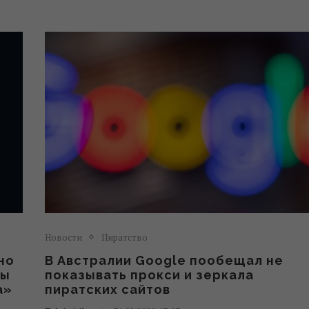
Новости
Пиратство
но
В Австралии Google пообещал не
пы
показывать прокси и зеркала
а»
пиратских сайтов