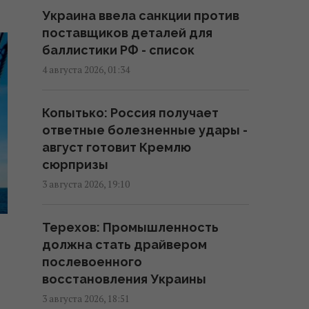
12:44 пятница, 07 августа 2026
Украина ввела санкции против
поставщиков деталей для
Китайские товары уже в
баллистики РФ - список
скором времени прибавят в
4 августа 2026, 01:34
цене до 50%: эксперт объяснил
причину
Копытько: Россия получает
12:40 пятница, 07 августа 2026
ответные болезненные удары -
август готовит Кремлю
Психологические ловушки и
сюрпризы
уловки супермаркетов: как нас
3 августа 2026, 19:10
заставляют платить больше
11:58 пятница, 07 августа 2026
Терехов: Промышленность
должна стать драйвером
Испания отчеканила памятную
послевоенного
серебряную монету в честь
восстановления Украины
триумфа сборной по футболу
3 августа 2026, 18:51