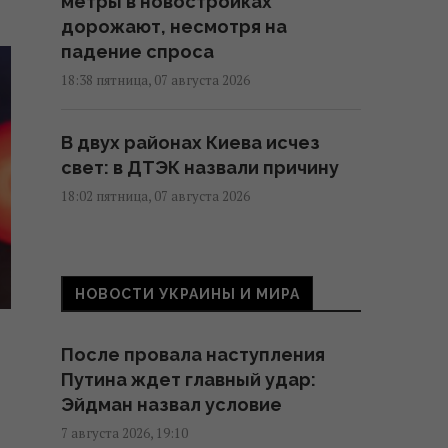
метры в новостройках
дорожают, несмотря на
падение спроса
18:38 пятница, 07 августа 2026
В двух районах Киева исчез
свет: в ДТЭК назвали причину
18:02 пятница, 07 августа 2026
Фейковые скидки и ценовые
ловушки: юрист раскрыл, как
НОВОСТИ УКРАИНЫ И МИРА
супермаркеты вводят
покупателей в заблуждение
После провала наступления
17:48 пятница, 07 августа 2026
Путина ждет главный удар:
Эйдман назвал условие
Россияне массированно
7 августа 2026, 19:10