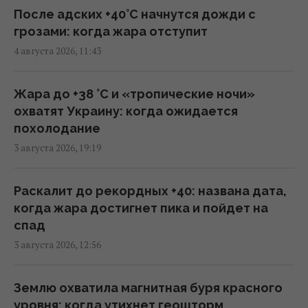
16:23 среда, 05 августа 2026
После адских +40°C начнутся дожди с
грозами: когда жара отступит
4 августа 2026, 11:43
Украина становится для Европы важнее,
чем США, – WELT
14:14 среда, 05 августа 2026
Жара до +38 °С и «тропические ночи»
охватят Украину: когда ожидается
похолодание
Трамп отказался передать Украине
3 августа 2026, 19:19
ракеты для Patriot, – FT
12:38 среда, 05 августа 2026
Раскалит до рекордных +40: названа дата,
когда жара достигнет пика и пойдет на
Несмотря на сомнения Трампа: США
спад
продолжают переговоры с Украиной по
3 августа 2026, 12:56
Patriot, - Reuters
09:55 среда, 05 августа 2026
Землю охватила магнитная буря красного
уровня: когда утихнет геошторм