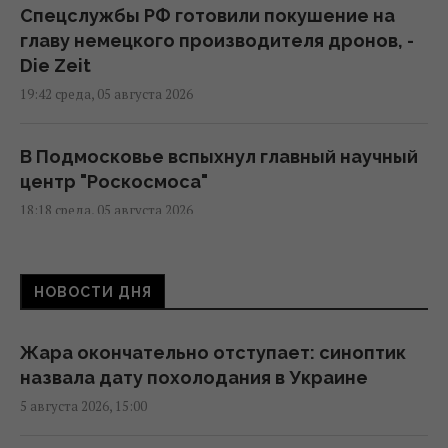
Спецслужбы РФ готовили покушение на
главу немецкого производителя дронов, -
Die Zeit
19:42 среда, 05 августа 2026
В Подмосковье вспыхнул главный научный
центр "Роскосмоса"
18:18 среда, 05 августа 2026
В Сеуту могли прибыть подозреваемые в
НОВОСТИ ДНЯ
джихадизме: в МВД Испании это отрицают
18:13 среда, 05 августа 2026
Жара окончательно отступает: синоптик
назвала дату похолодания в Украине
США готовят новую ядерную стратегию на
5 августа 2026, 15:00
случай войны с Россией или Китаем, - NBC
News