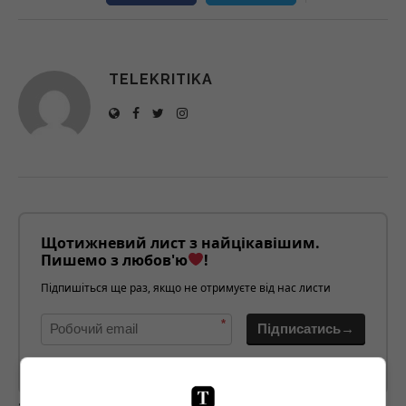
TELEKRITIKA
Щотижневий лист з найцікавішим.
Пишемо з любов'ю
!
Підпишіться ще раз, якщо не отримуєте від нас листи
*
Підписатись→
Предоставлено SendPulse
загрузка...