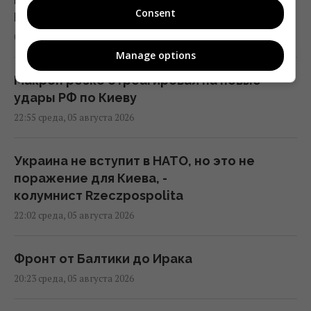
Consent
Politico
01:22 четверг, 06 августа 2026
Manage options
Макрон резко отреагировал на новые
удары РФ по Киеву
22:55 среда, 05 августа 2026
Украина не вступит в НАТО, но это не
поражение для Киева, -
колумнист Rzeczpospolita
22:02 среда, 05 августа 2026
Фронт от Балтики до Ирака
20:23 среда, 05 августа 2026