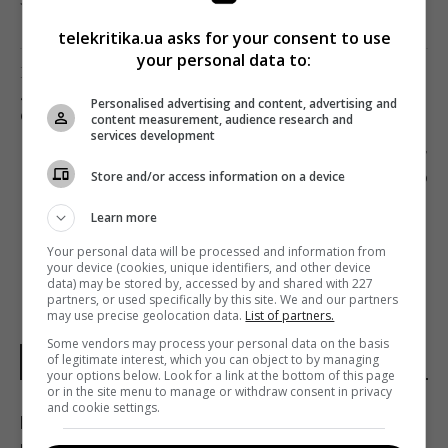
telekritika.ua asks for your consent to use
your personal data to:
Предыдущий пост
«ЗАБОРОНА» И STOPFAKE ОБМЕНЯЛИСЬ
Personalised advertising and content, advertising and
ОБВИНЕНИЯМИ
content measurement, audience research and
services development
Следующий пост
Store and/or access information on a device
«СНІДАНОК З 1+1» ПОКАЗАЛ ФИЛЬМ О
САМОИЗОЛЯЦИИ
Learn more
Your personal data will be processed and information from
your device (cookies, unique identifiers, and other device
data) may be stored by, accessed by and shared with 227
partners, or used specifically by this site. We and our partners
may use precise geolocation data.
List of partners.
Some vendors may process your personal data on the basis
of legitimate interest, which you can object to by managing
НОВОСТИ МИРА
your options below. Look for a link at the bottom of this page
or in the site menu to manage or withdraw consent in privacy
and cookie settings.
Разведывательные отношения между США
и Украиной значительно улучшились, -