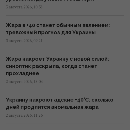
Дроны поразили крупный склад
3 августа 2026, 10:38
Wildberries в Тульской области: вспыхнул
пожар (видео)
09:45 среда, 05 августа 2026
Жара в +40 станет обычным явлением:
тревожный прогноз для Украины
3 августа 2026, 09:21
Возле гольф-клуба Трампа задержали
вооруженного мужчину с "тревожными
записками", – Politico
Жара накроет Украину с новой силой:
09:01 среда, 05 августа 2026
синоптик раскрыла, когда станет
прохладнее
2 августа 2026, 15:04
На Дунае из-за засухи из-под воды
всплыли десятки нацистских кораблей с
боеприпасами
Украину накроют адские +40°C: сколько
08:20 среда, 05 августа 2026
дней продлится аномальная жара
2 августа 2026, 11:26
Мобилизованных станет больше: Путин