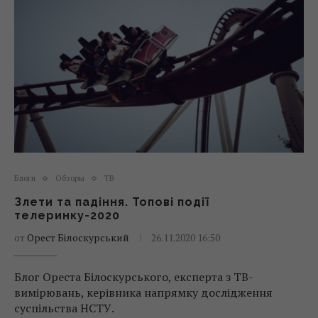
Блоги
Обзоры
ТВ
Злети та падіння. Топові події
телеринку-2020
от
Орест Білоскурський
26.11.2020 16:50
Блог Ореста Білоскурського, експерта з ТВ-
вимірювань, керівника напрямку дослідження
суспільства НСТУ.