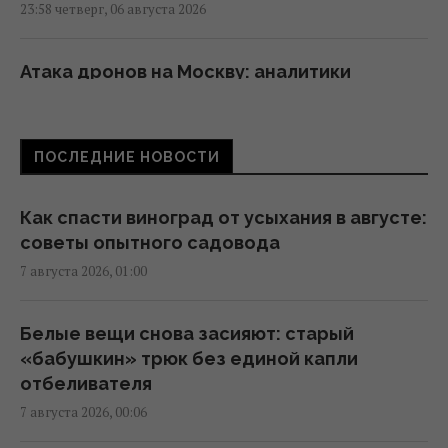
23:58 четверг, 06 августа 2026
Атака дронов на Москву: аналитики
оценили эффективность работы
российской ПВО
23:39 четверг, 06 августа 2026
ПОСЛЕДНИЕ НОВОСТИ
Женщины с дипломами чаще выбирают
Как спасти виноград от усыхания в августе:
успешных мужчин без высшего
советы опытного садовода
образования, – исследование
7 августа 2026, 01:00
23:24 четверг, 06 августа 2026
Белые вещи снова засияют: старый
Украина ставит Путина на предвыборные
«бабушкин» трюк без единой капли
часы, - Newsweek
отбеливателя
23:07 четверг, 06 августа 2026
7 августа 2026, 00:06