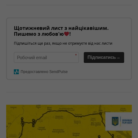
Щотижневий лист з найцікавішим.
Пишемо з любов'ю
!
Підпишіться ще раз, якщо не отримуєте від нас листи
*
Підписатись→
Предоставлено SendPulse