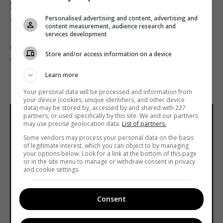
украинской документалистики
Personalised advertising and content, advertising and
от
Telekritika
25.11.2020 18:15
content measurement, audience research and
services development
Он включает информацию о документальных
Store and/or access information on a device
фильмах и проектах на стадии производства.
Learn more
Your personal data will be processed and information from
your device (cookies, unique identifiers, and other device
data) may be stored by, accessed by and shared with 227
partners, or used specifically by this site. We and our partners
may use precise geolocation data.
List of partners.
Some vendors may process your personal data on the basis
of legitimate interest, which you can object to by managing
your options below. Look for a link at the bottom of this page
or in the site menu to manage or withdraw consent in privacy
and cookie settings.
Consent