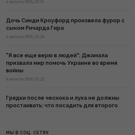
21:57 четверг, 06 августа 2026
6 августа 2026, 22:51
Анчоусы или сардины: какая рыба
Дочь Синди Кроуфорд произвела фурор с
полезнее
сыном Ричарда Гира
21:47 четверг, 06 августа 2026
6 августа 2026, 22:24
В Украину может поступить
"Я все еще верю в людей": Джамала
противодроновая ракета CM-70 из Канады,
призвала мир помочь Украине во время
– СМИ
войны
21:42 четверг, 06 августа 2026
6 августа 2026, 22:22
Чем Украина может уничтожать
Грядки после чеснока и лука не должны
"Искандеры": эксперты назвали
простаивать: что посадить для второго
единственный реальный вариант
урожая
21:24 четверг, 06 августа 2026
6 августа 2026, 21:54
МЫ В СОЦ. СЕТЯХ