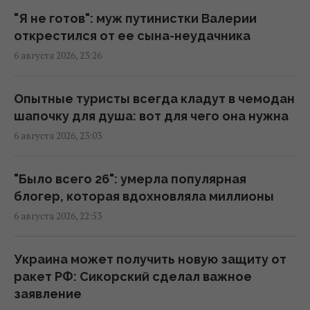
Корецкий объявил об увеличении
"Я не готов": муж путинистки Валерии
заработной платы педагогов с 1 сентября
открестился от ее сына-неудачника
22:53 четверг, 06 августа 2026
6 августа 2026, 23:26
Миф развенчан: сколько на самом деле
Опытные туристы всегда кладут в чемодан
могут работать ядерные реакторы
шапочку для душа: вот для чего она нужна
22:12 четверг, 06 августа 2026
6 августа 2026, 23:03
Такое оружие есть только у нескольких
"Было всего 26": умерла популярная
стран: Зеленский о создании украинской
блогер, которая вдохновляла миллионы
баллистики
6 августа 2026, 22:53
22:00 четверг, 06 августа 2026
Украина может получить новую защиту от
"Динамо" одержало важную победу в
ракет РФ: Сикорский сделал важное
квалификации Лиги конференций
заявление