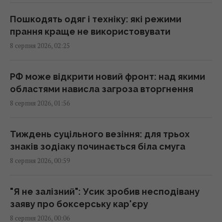
Експерти назвали 10 речей, які варто знати
про Прагу перед поїздкою
Пошкодять одяг і техніку: які режими
01:15 субота, 08 серпня 2026
прання краще не використовувати
8 серпня 2026, 02:25
Росія просуває іноземним замовникам нову
ракету для Су-57, - ЗМІ
РФ може відкрити новий фронт: над якими
00:32 субота, 08 серпня 2026
областями нависла загроза вторгнення
8 серпня 2026, 01:56
Старий монітор ще рано викидати: як
використати його повторно з користю
Тиждень суцільного везіння: для трьох
00:05 субота, 08 серпня 2026
знаків зодіаку починається біла смуга
8 серпня 2026, 00:59
Вчені знайшли молоток зі слонової кістки
віком 500 000 років: про що він свідчить
"Я не залізний": Усик зробив несподівану
23:58 п'ятниця, 07 серпня 2026
заяву про боксерську кар'єру
8 серпня 2026, 00:06