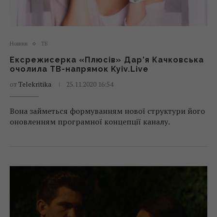
Новини
ТБ
Ексрежисерка «Плюсів» Дар’я Качковська
очолила ТВ-напрямок Kyiv.Live
от
Telekritika
25.11.2020 16:54
Вона займеться формуванням нової структури його
оновленням програмної концепції каналу.