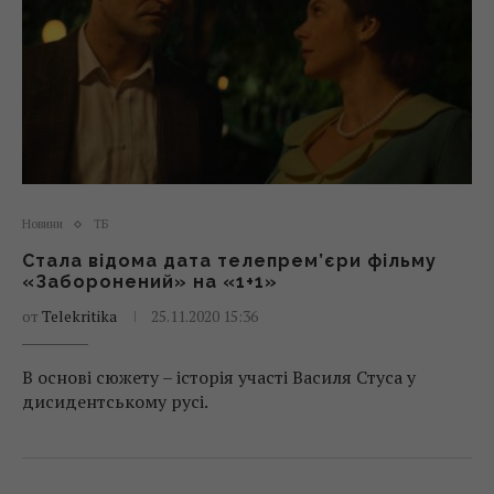
Новини
ТБ
Стала відома дата телепрем’єри фільму
«Заборонений» на «1+1»
от
Telekritika
25.11.2020 15:36
В основі сюжету – історія участі Василя Стуса у
дисидентському русі.