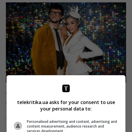
Новини
ТБ
telekritika.ua asks for your consent to use
Фінал «Танців з зірками-4» пройде 29
your personal data to:
листопада
от
Telekritika
25.11.2020 13:45
Personalised advertising and content, advertising and
content measurement, audience research and
services development