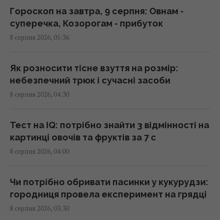
Гороскоп на завтра, 9 серпня: Овнам -
суперечка, Козорогам - прибуток
Мелоні відреагувала на вимогу Іспанії
8 серпня 2026, 05:36
щодо прикордонних перевірок у Шенгені
02:23 субота, 08 серпня 2026
Як розносити тісне взуття на розмір:
небезпечний трюк і сучасні засоби
Сонячна електростанція перегородила
8 серпня 2026, 04:30
давні маршрути тварин: вони знайшли
вихід
02:18 субота, 08 серпня 2026
Тест на IQ: потрібно знайти 3 відмінності на
картинці овочів та фруктів за 7 с
8 серпня 2026, 04:00
Саудівська Аравія, Пакистан і Туреччина
уклали угоду про взаємну оборону, -
Reuters
Чи потрібно обривати пасинки у кукурудзи:
01:44 субота, 08 серпня 2026
городниця провела експеримент на грядці
8 серпня 2026, 03:30