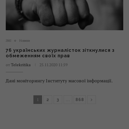
ЗМІ
Новини
76 українських журналісток зіткнулися з
обмеженням своїх прав
от
Telekritika
25.11.2020 11:59
Дані моніторингу Інституту масової інформації.
1
…
2
3
868