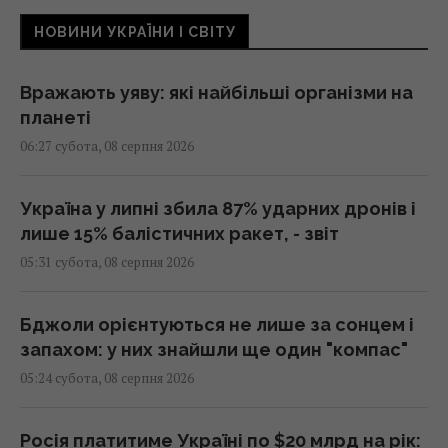
НОВИНИ УКРАЇНИ І СВІТУ
Вражають уяву: які найбільші організми на
планеті
06:27 субота, 08 серпня 2026
Україна у липні збила 87% ударних дронів і
лише 15% балістичних ракет, - звіт
05:31 субота, 08 серпня 2026
Бджоли орієнтуються не лише за сонцем і
запахом: у них знайшли ще один "компас"
05:24 субота, 08 серпня 2026
Росія платитиме Україні по $20 млрд на рік: