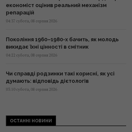
економіст оцінив реальний механізм
репарацій
04:37 субота, 08 серпня 2026
Покоління 1960–1980-х бачить, як молодь
викидає їхні цінності в смітник
04:22 субота, 08 серпня 2026
Чи справді родзинки такі корисні, як усі
думають: відповідь дієтологів
03:10 субота, 08 серпня 2026
Трамп неохоче посилює тиск на РФ, але
законопроект Грема змусить його вжити
ОСТАННІ НОВИНИ
заходів, - WSJ
02:56 субота, 08 серпня 2026