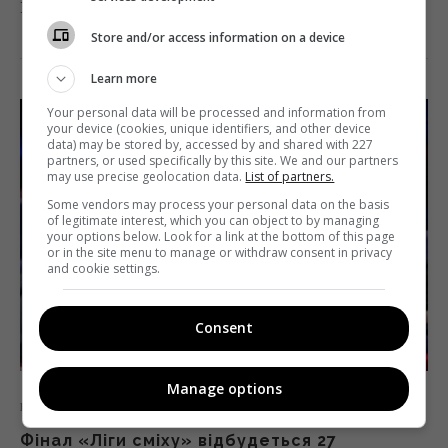
На глядачів чекає Різдвяна казка на паркеті.
Store and/or access information on a device
Learn more
Your personal data will be processed and information from
your device (cookies, unique identifiers, and other device
data) may be stored by, accessed by and shared with 227
partners, or used specifically by this site. We and our partners
may use precise geolocation data.
List of partners.
Some vendors may process your personal data on the basis
of legitimate interest, which you can object to by managing
your options below. Look for a link at the bottom of this page
or in the site menu to manage or withdraw consent in privacy
and cookie settings.
Consent
Manage options
Новини
ТБ
Фінал «Ліги сміху» відбудеться 27