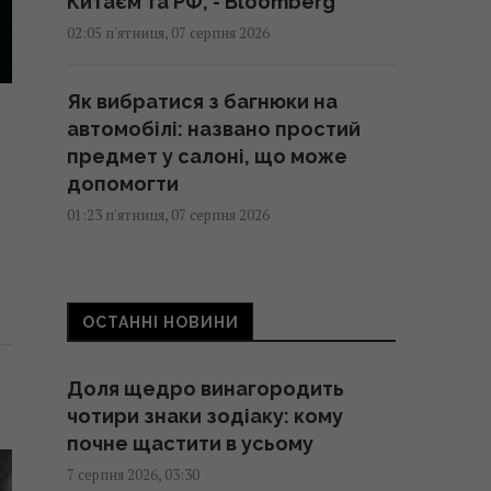
Китаєм та РФ, - Bloomberg
02:05 п'ятниця, 07 серпня 2026
Як вибратися з багнюки на
автомобілі: названо простий
предмет у салоні, що може
допомогти
01:23 п'ятниця, 07 серпня 2026
"Достатньо, щоб вижити, а не
перемогти": ексчиновниця
ОСТАННІ НОВИНИ
НАТО про надання ракет
Україні
Доля щедро винагородить
01:19 п'ятниця, 07 серпня 2026
чотири знаки зодіаку: кому
почне щастити в усьому
Одне налаштування, яке варто
7 серпня 2026, 03:30