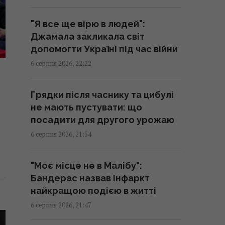
перемогу у кваліфікації Ліги
конференцій
"Я все ще вірю в людей":
21:57 четвер, 06 серпня 2026
Джамала закликала світ
допомогти Україні під час війни
Анчоуси чи сардини: яка риба
6 серпня 2026, 22:22
корисніша
21:47 четвер, 06 серпня 2026
Грядки після часнику та цибулі
не мають пустувати: що
В Україну може потрапити
посадити для другого урожаю
антидронова ракета CM-70 з
6 серпня 2026, 21:54
Канади, - ЗМІ
21:42 четвер, 06 серпня 2026
"Моє місце не в Малібу":
Бандерас назвав інфаркт
Чим Україна може знищувати
найкращою подією в житті
"Іскандери": експерти назвали
6 серпня 2026, 21:47
єдиний реальний варіант