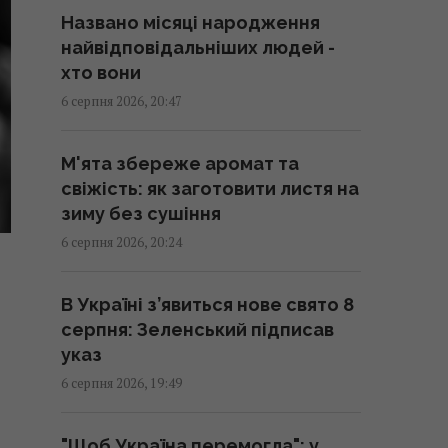
21:24 четвер, 06 серпня 2026
Названо місяці народження
найвідповідальніших людей -
Частина ракети SpaceX
хто вони
розбилася об Місяць: вчені
6 серпня 2026, 20:47
розповіли про побачене в
телескоп
М'ята збереже аромат та
20:58 четвер, 06 серпня 2026
свіжість: як заготовити листя на
зиму без сушіння
6 серпня 2026, 20:24
В Україні з’явиться нове свято 8
серпня: Зеленський підписав
указ
6 серпня 2026, 19:49
"Щоб Україна перемогла": у