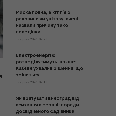
змінити всім власникам нових
телевізорів
Миска повна, а кіт п’є з
00:25 п'ятниця, 07 серпня 2026
раковини чи унітазу: вчені
назвали причину такої
"Нам самим потрібні": Трамп
поведінки
відреагував на прохання
7 серпня 2026, 02:21
Зеленського надати ракети до
Patriot
Електроенергію
00:22 п'ятниця, 07 серпня 2026
розподілятимуть інакше:
Кабмін ухвалив рішення, що
Вчені виявили відбитки пальців
зміниться
я
на кераміці віком 8000 років: що
7 серпня 2026, 02:11
їх здивувало
23:58 четвер, 06 серпня 2026
Як врятувати виноград від
всихання в серпні: поради
Атака дронів на Москву:
досвідченого садівника