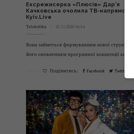
Ексрежисерка «Плюсів» Дар’я
Качковська очолила ТВ-напрямок
Kyiv.Live
Telekritika
25.11.2020 16:54
Вона займеться формуванням нової структур
його оновленням програмної концепції канал
Поділитись:
Facebook
Twitter