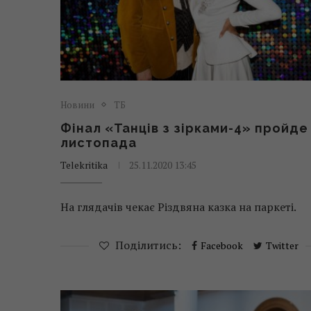
Новини
ТБ
Фінал «Танців з зірками-4» пройде
листопада
Telekritika
25.11.2020 13:45
На глядачів чекає Різдвяна казка на паркеті.
Поділитись:
Facebook
Twitter