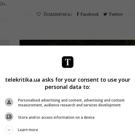
О».
Поділитись:
Facebook
Twitter
telekritika.ua asks for your consent to use your
personal data to:
Personalised advertising and content, advertising and content
measurement, audience research and services development
Store and/or access information on a device
Новини
ТБ
Learn more