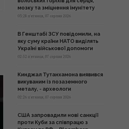
волоських горіхів для серця,
мозку та зміцнення імунітету
03:28 п'ятниця, 07 серпня 2026
В Генштабі ЗСУ повідомили, на
яку суму країни НАТО виділять
Україні військової допомоги
02:52 п'ятниця, 07 серпня 2026
Кинджал Тутанхамона виявився
викуваним із позаземного
металу, - археологи
02:26 п'ятниця, 07 серпня 2026
США запровадили нові санкції
проти Куби за співпрацю з