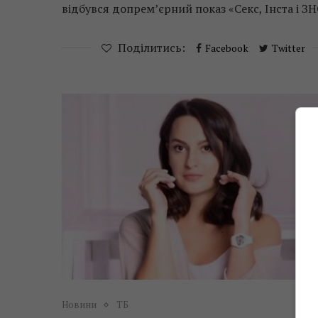
відбувся допрем’єрний показ «Секс, Інста і ЗН
Поділитись:
Facebook
Twitter
Новини
ТБ