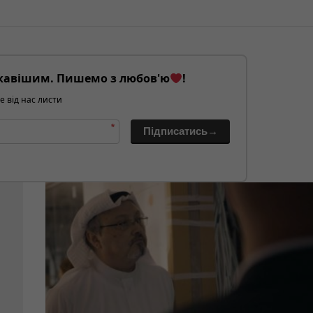
кавішим. Пишемо з любов'ю
!
е від нас листи
*
Підписатись→