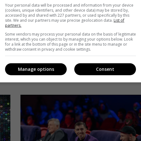
Стала відома дата телепрем’єри
Your personal data will be processed and information from your device
(cookies, unique identifiers, and other device data) may be stored by,
фільму «Заборонений» на «1+1»
accessed by and shared with 227 partners, or used specifically by this
site. We and our partners may use precise geolocation data.
List of
Telekritika
25.11.2020 15:36
partners.
Some vendors may process your personal data on the basis of legitimate
interest, which you can object to by managing your options below. Look
В основі сюжету – історія участі Василя Стуса у
for a link at the bottom of this page or in the site menu to manage or
и
withdraw consent in privacy and cookie settings.
дисидентському русі.
у.
Поділитись:
Facebook
Twitter
Manage options
Consent