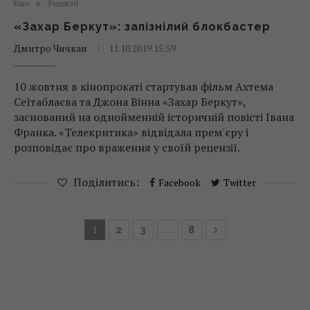
Кіно
Рецензії
«Захар Беркут»: запізнілий блокбастер
Дмитро Чичкан
11.10.2019 15:59
10 жовтня в кінопрокаті стартував фільм Ахтема
Сеїтаблаєва та Джона Вінна «Захар Беркут»,
заснований на однойменній історичній повісті Івана
Франка. «Телекритика» відвідала прем'єру і
розповідає про враження у своїй рецензії.
Поділитись:
Facebook
Twitter
1
…
2
3
8