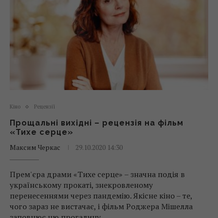
Кіно
Рецензії
Прощальні вихідні – рецензія на фільм
«Тихе серце»
Максим Черкас
29.10.2020 14:30
Прем'єра драми «Тихе серце» – значна подія в
українському прокаті, знекровленому
перенесеннями через пандемію. Якісне кіно – те,
чого зараз не вистачає, і фільм Роджера Мішелла
заповнює цю прогалину.