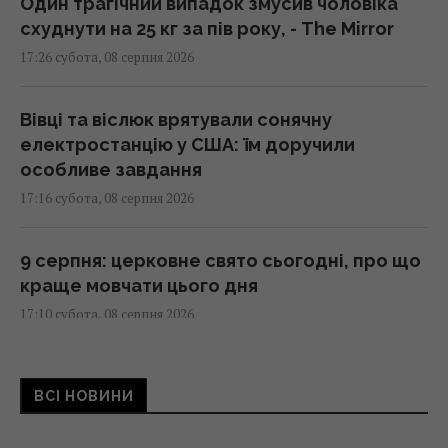
Один трагічний випадок змусив чоловіка
схуднути на 25 кг за пів року, - The Mirror
17:26 субота, 08 серпня 2026
Вівці та віслюк врятували сонячну
електростанцію у США: їм доручили
особливе завдання
17:16 субота, 08 серпня 2026
9 серпня: церковне свято сьогодні, про що
краще мовчати цього дня
17:10 субота, 08 серпня 2026
Смачний печений перець на зиму: секрет
ВСІ НОВИНИ
маринаду для ідеальної заготівлі
16:55 субота, 08 серпня 2026