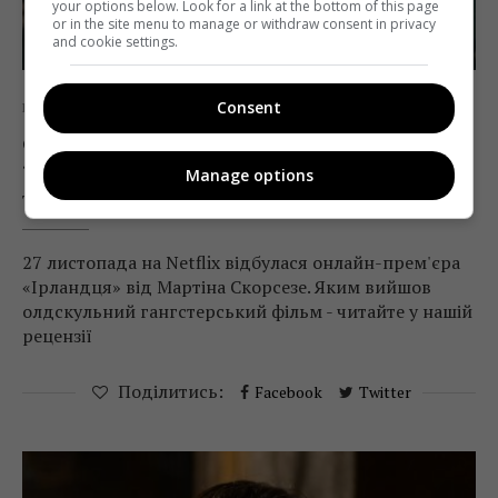
your options below. Look for a link at the bottom of this page
or in the site menu to manage or withdraw consent in privacy
and cookie settings.
Consent
Кіно
Рецензії
Старі розбійники: рецензія на фільм
«Ірландець» Мартіна Скорсезе
Manage options
Telekritika
02.12.2019 14:00
27 листопада на Netflix відбулася онлайн-прем'єра
«Ірландця» від Мартіна Скорсезе. Яким вийшов
олдскульний гангстерський фільм - читайте у нашій
рецензії
Поділитись:
Facebook
Twitter