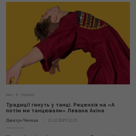
Кіно
Рецензії
Традиції гинуть у танці. Рецензія на «А
потім ми танцювали» Левана Акіна
Дмитро Чичкан
11.12.2019 12:23