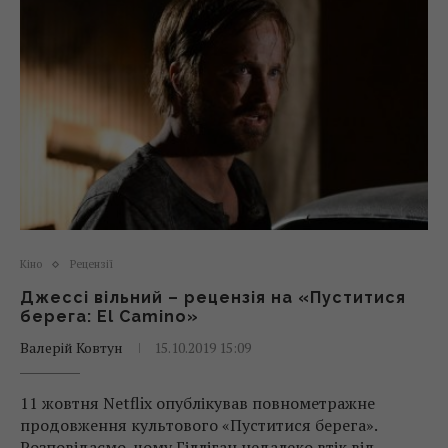
Кіно
Рецензії
Джессі вільний – рецензія на «Пуститися
берега: El Camino»
Валерій Ковтун
15.10.2019 15:09
11 жовтня Netflix опублікував повнометражне
продовження культового «Пуститися берега».
Розповідаємо, чому Гілліган недалеко втік від