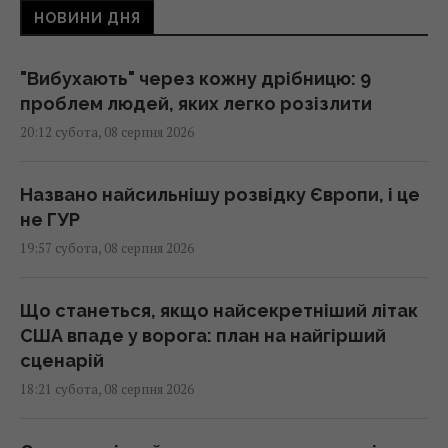
НОВИНИ ДНЯ
"Вибухають" через кожну дрібницю: 9
проблем людей, яких легко розізлити
20:12 субота, 08 серпня 2026
Названо найсильнішу розвідку Європи, і це
не ГУР
19:57 субота, 08 серпня 2026
Що станеться, якщо найсекретніший літак
США впаде у ворога: план на найгірший
сценарій
18:21 субота, 08 серпня 2026