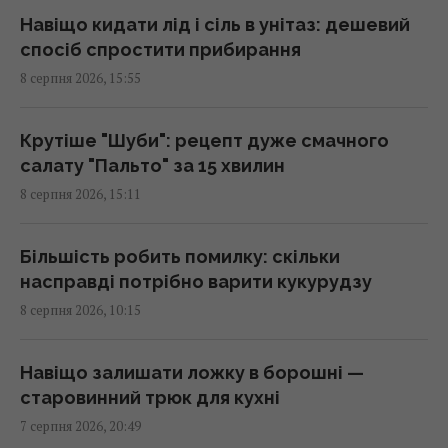
14:31 субота, 08 серпня 2026
Навіщо кидати лід і сіль в унітаз: дешевий
спосіб спростити прибирання
8 серпня 2026, 15:55
Може долати тисячі кілометрів над
океаном: науковці розкрили секрет
крихітної бабки
Крутіше "Шуби": рецепт дуже смачного
14:15 субота, 08 серпня 2026
салату "Пальто" за 15 хвилин
8 серпня 2026, 15:11
На якій плиті їжа смачніша – індукційній чи
електричній: яка "мотає" менше світла
Більшість робить помилку: скільки
14:00 субота, 08 серпня 2026
насправді потрібно варити кукурудзу
8 серпня 2026, 10:15
5 звичок, які видають примітивне мислення
у людини
Навіщо залишати ложку в борошні —
13:57 субота, 08 серпня 2026
старовинний трюк для кухні
7 серпня 2026, 20:49