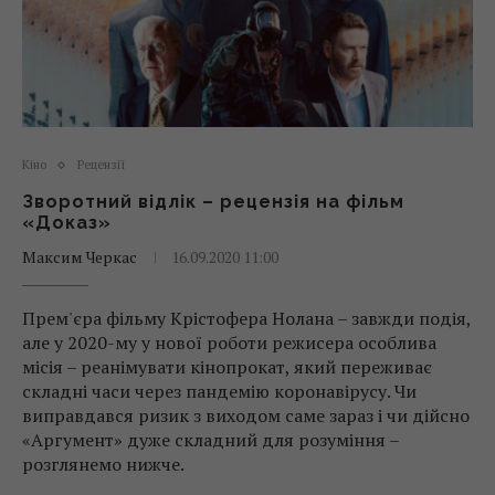
Кіно
Рецензії
Зворотний відлік – рецензія на фільм
«Доказ»
Максим Черкас
16.09.2020 11:00
Прем'єра фільму Крістофера Нолана – завжди подія,
але у 2020-му у нової роботи режисера особлива
місія – реанімувати кінопрокат, який переживає
складні часи через пандемію коронавірусу. Чи
виправдався ризик з виходом саме зараз і чи дійсно
«Аргумент» дуже складний для розуміння –
розглянемо нижче.