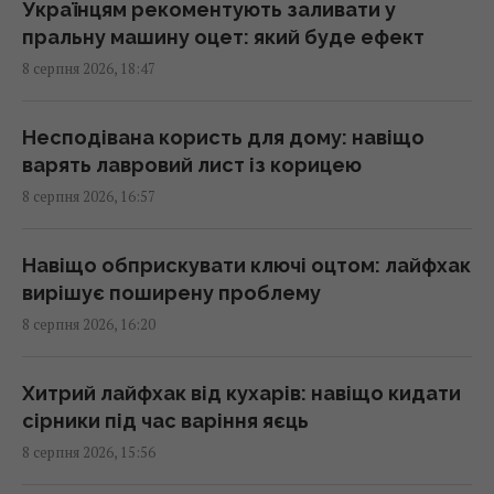
Українцям рекоментують заливати у
пральну машину оцет: який буде ефект
Не "орел і решка": як українською
8 серпня 2026, 18:47
правильно назвати сторони монети
16:30 субота, 08 серпня 2026
Несподівана користь для дому: навіщо
варять лавровий лист із корицею
Денисенко вдруге вийшла заміж: обранець
8 серпня 2026, 16:57
акторки опублікував фото та зробив заяву
15:45 субота, 08 серпня 2026
Навіщо обприскувати ключі оцтом: лайфхак
вирішує поширену проблему
Лідер "Ногу свело!" назвав причину приїзду
8 серпня 2026, 16:20
в Україну та виправдався за концерти в
Криму
14:40 субота, 08 серпня 2026
Хитрий лайфхак від кухарів: навіщо кидати
сірники під час варіння яєць
8 серпня 2026, 15:56
"Королева": Сумська напередодні 60-річчя
зачарувала мережу фото з минулого