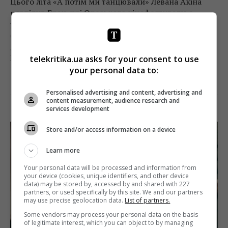
Цього літа «А потім ми танцювали» Левана Акіна
розділив Гран-прі Одеського кінофестивалю з
української картиною «Додому» Нарімана Алієва. В
середині грудня у Львові та Києві пройдуть
допрем'єрні покази грузинської стрічки від Kinove.
Про що фільм, і чому на нього варто піти − у нашій
telekritika.ua asks for your consent to use
рецензії.
your personal data to:
Personalised advertising and content, advertising and
Поділитись:
Facebook
Twitter
content measurement, audience research and
services development
Store and/or access information on a device
Learn more
Your personal data will be processed and information from
your device (cookies, unique identifiers, and other device
data) may be stored by, accessed by and shared with 227
partners, or used specifically by this site. We and our partners
may use precise geolocation data.
List of partners.
Some vendors may process your personal data on the basis
of legitimate interest, which you can object to by managing