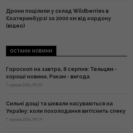
Дрони поцілили у склад Wildberries в
Єкатеринбурзі за 2000 км від кордону
(відео)
09:11 п'ятниця, 07 серпня 2026
ОСТАННІ НОВИНИ
"Люта нічка 2": вийшов трейлер сиквелу
хітової різдвяної екшн-комедії з Девідом
Гарбором (відео)
Гороскоп на завтра, 8 серпня: Тельцям -
09:11 п'ятниця, 07 серпня 2026
хороші новини, Ракам - вигода
7 серпня 2026, 09:29
Порожні грядки в серпні - велика помилка:
що з ними робити після збору врожаю
Сильні дощі та шквали насуваються на
09:00 п'ятниця, 07 серпня 2026
Україну: коли похолодання витіснить спеку
7 серпня 2026, 09:19
У ці дні серпня клювання не буде: що