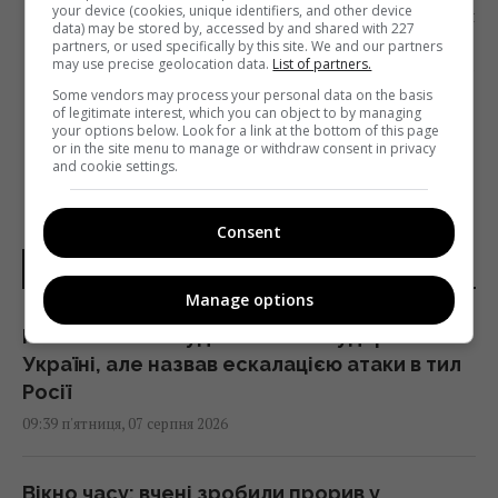
your device (cookies, unique identifiers, and other device
Наступна стаття
data) may be stored by, accessed by and shared with 227
ЕКСРЕЖИСЕРКА «ПЛЮСІВ» ДАР’Я
partners, or used specifically by this site. We and our partners
may use precise geolocation data.
List of partners.
КАЧКОВСЬКА ОЧОЛИЛА ТВ-НАПРЯМОК
KYIV.LIVE
Some vendors may process your personal data on the basis
of legitimate interest, which you can object to by managing
your options below. Look for a link at the bottom of this page
or in the site menu to manage or withdraw consent in privacy
and cookie settings.
Consent
НОВИНИ УКРАЇНИ І СВІТУ
Manage options
Генсек ООН засудив масовані удари по
Україні, але назвав ескалацією атаки в тил
Росії
09:39 п'ятниця, 07 серпня 2026
Вікно часу: вчені зробили прорив у