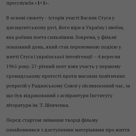
пресслужба «
1+1
».
В основі сюжету – історія участі Василя Стуса у
дисидентському русі, його віри в Україну і любов,
яка робила поета сильнішим. Зокрема, у фільмі
показаний день, який став переломною подією у
житті Стуса і української інтелігенції – 4 вересня
1965 року. 27-річний поет взяв участь у першому
громадському протесті проти масових політичних
репресій у Радянському Союзі у післявоєнний час, за
що був відрахований з аспірантури Інституту
літератури ім. Т. Шевченка.
Перед стартом знімання творці фільму
ознайомилися з доступними матеріалами про життя