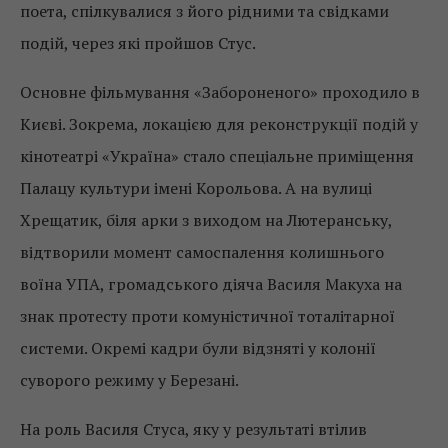
поета, спілкувалися з його рідними та свідками
подій, через які пройшов Стус.
Основне фільмування «Забороненого» проходило в
Києві. Зокрема, локацією для реконструкції подій у
кінотеатрі «Україна» стало спеціальне приміщення
Палацу культури імені Корольова. А на вулиці
Хрещатик, біля арки з виходом на Лютеранську,
відтворили момент самоспалення колишнього
воїна УПА, громадського діяча Василя Макуха на
знак протесту проти комуністичної тоталітарної
системи. Окремі кадри були відзняті у колонії
суворого режиму у Березані.
На роль Василя Стуса, яку у результаті втілив