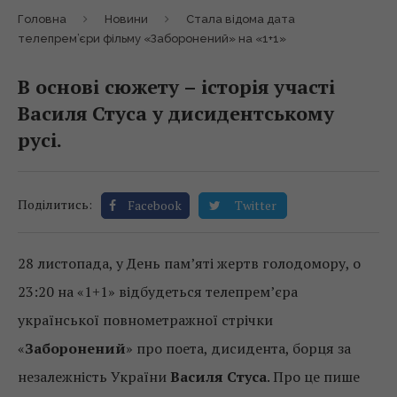
Головна
Новини
Стала відома дата
телепрем’єри фільму «Заборонений» на «1+1»
В основі сюжету – історія участі
Василя Стуса у дисидентському
русі.
Поділитись:
Facebook
Twitter
28 листопада, у День пам’яті жертв голодомору, о
23:20 на «1+1» відбудеться телепрем’єра
української повнометражної стрічки
«
Заборонений
» про поета, дисидента, борця за
незалежність України
Василя Стуса
. Про це пише