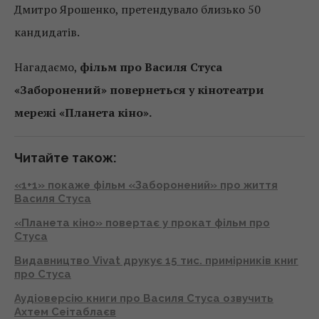
Дмитро Ярошенко, претендувало близько 50
кандидатів.
Нагадаємо,
фільм про Василя Стуса
«Заборонений» повернеться у кінотеатри
мережі «Планета кіно».
Читайте також:
«1+1» покаже фільм «Заборонений» про життя
Василя Стуса
«Планета кіно» повертає у прокат фільм про
Стуса
Видавництво Vivat друкує 15 тис. примірників книг
про Стуса
Аудіоверсію книги про Василя Стуса озвучить
Ахтем Сеітаблаєв