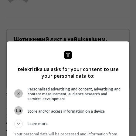
Щотижневий лист з найцікавішим.
Пишемо з любов'ю
!
Підпишіться ще раз, якщо не отримуєте від нас листи
*
Підписатись→
telekritika.ua asks for your consent to use
your personal data to:
Предоставлено SendPulse
Personalised advertising and content, advertising and
загрузка...
content measurement, audience research and
services development
Store and/or access information on a device
Попередня стаття
ФІНАЛ «ТАНЦІВ З ЗІРКАМИ-4» ПРОЙДЕ 29
Learn more
ЛИСТОПАДА
Your personal data will be processed and information from