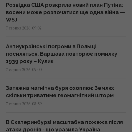
показує календар риболова на місяць
Розвідка США розкрила новий план Путіна:
09:00 п'ятниця, 07 серпня 2026
восени може розпочатися ще одна війна —
WSJ
7 серпня 2026, 09:02
Що можна забрати з готельного номера, а
за що доведеться заплатити: пояснення
експертів
Антиукраїнські погроми в Польщі
08:59 п'ятниця, 07 серпня 2026
посиляться, Варшава повторює помилку
1939 року – Кулик
7 серпня 2026, 09:00
Негода накриє пів України: синоптики
оголосили І рівень небезпеки (карта)
08:55 п'ятниця, 07 серпня 2026
Затяжна магнітна буря охоплює Землю:
скільки триватиме геомагнітний шторм
7 серпня 2026, 08:39
Трамп підписав укази про обмеження
громадянства за правом народження у
США
В Єкатеринбурзі масштабна пожежа після
08:49 п'ятниця, 07 серпня 2026
атаки дронів - що уразила Україна