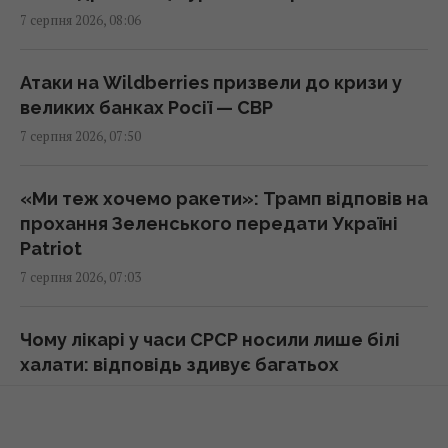
7 серпня 2026, 08:06
"Щенячий патруль", "Морозивник" і "Мотор
Сіті": головні прем'єри в кінотеатрах цього
Атаки на Wildberries призвели до кризи у
тижня
великих банках Росії — СВР
08:47 п'ятниця, 07 серпня 2026
7 серпня 2026, 07:50
Як рицинова олія впливає на волосся:
«Ми теж хочемо ракети»: Трамп відповів на
дослідження пояснюють користь цього
прохання Зеленського передати Україні
народного засобу
Patriot
08:41 п'ятниця, 07 серпня 2026
7 серпня 2026, 07:03
Інцидент у Лейпцигу: у Німеччині
Чому лікарі у часи СРСР носили лише білі
заперечили, що український літак
халати: відповідь здивує багатьох
перевозив боєприпаси
7 серпня 2026, 05:11
08:32 п'ятниця, 07 серпня 2026