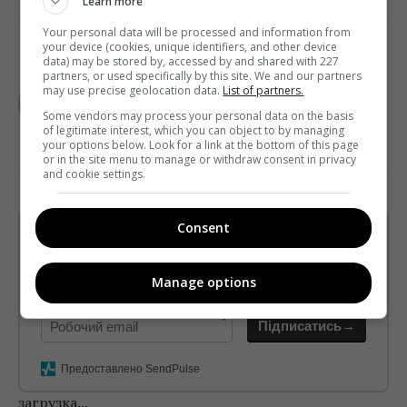
Learn more
Your personal data will be processed and information from
your device (cookies, unique identifiers, and other device
data) may be stored by, accessed by and shared with 227
TELEKRITIKA
partners, or used specifically by this site. We and our partners
may use precise geolocation data.
List of partners.
Some vendors may process your personal data on the basis
of legitimate interest, which you can object to by managing
your options below. Look for a link at the bottom of this page
or in the site menu to manage or withdraw consent in privacy
and cookie settings.
Consent
Щотижневий лист з найцікавішим.
Пишемо з любов'ю
!
Manage options
Підпишіться ще раз, якщо не отримуєте від нас листи
*
Підписатись→
Предоставлено SendPulse
загрузка...