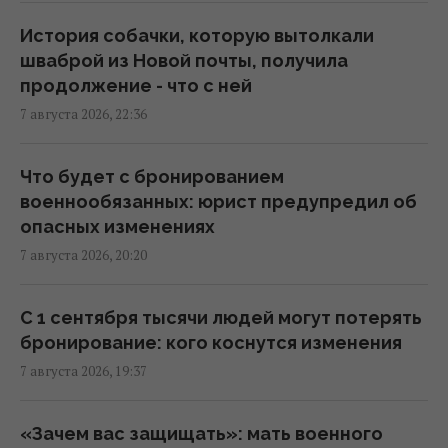
19:23 пятница, 07 августа 2026
История собачки, которую вытолкали
шваброй из Новой почты, получила
База ФСБ, корабли и ЗРК "Бук": Мадяр
продолжение - что с ней
раскрыл результаты ударов по
7 августа 2026, 22:36
российским целям (видео)
18:33 пятница, 07 августа 2026
Что будет с бронированием
военнообязанных: юрист предупредил об
Зеленский впервые поедет с официальным
опасных изменениях
визитом в Сербию: названа дата
7 августа 2026, 20:20
17:18 пятница, 07 августа 2026
С 1 сентября тысячи людей могут потерять
Россия ударила по футбольному стадиону
бронирование: кого коснутся изменения
"Черноморец" в Одессе, есть раненые
7 августа 2026, 19:37
(фото, видео)
16:37 пятница, 07 августа 2026
«Зачем вас защищать»: мать военного