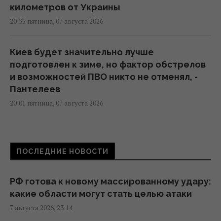
километров от Украины
20:35 пятница, 07 августа 2026
Киев будет значительно лучше
подготовлен к зиме, но фактор обстрелов
и возможностей ПВО никто не отменял, -
Пантелеев
20:01 пятница, 07 августа 2026
Зеленский прибыл в Сербию: подробности
первого официального визита
ПОСЛЕДНИЕ НОВОСТИ
19:52 пятница, 07 августа 2026
РФ готова к новому массированному удару:
Дипломатическое контрнаступление
какие области могут стать целью атаки
Украины на Вашингтон захлебнулось, – The
7 августа 2026, 23:14
Atlantic