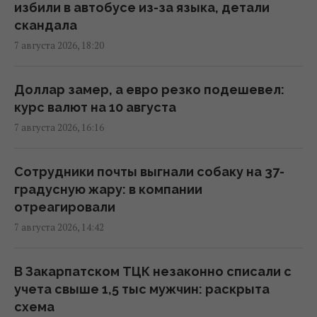
избили в автобусе из-за языка, детали
Дроны уже полдня атакуют Крым: ГУР
скандала
провел "морской парад" в Ялте
7 августа 2026, 18:20
16:31 пятница, 07 августа 2026
Доллар замер, а евро резко подешевел:
"Будет волна банкротства": разгром
курс валют на 10 августа
складов Wildberries больно бьет по РФ, -
7 августа 2026, 16:16
Die Welt
16:22 пятница, 07 августа 2026
Сотрудники почты выгнали собаку на 37-
градусную жару: в компании
В уголовном деле рынка "Столичный"
отреагировали
материалами стали сообщения о
7 августа 2026, 14:42
поддержке ВСУ, - СМИ
16:06 пятница, 07 августа 2026
В Закарпатском ТЦК незаконно списали с
учета свыше 1,5 тыс мужчин: раскрыта
В июне – 30 бомб, в июле – более 50: в ОВА
схема