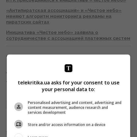
ИТК присоединился к инициативе «Чистое небо»
«Антипиратская ассоциация» и «Чистое небо»
меняют алгоритм мониторинга рекламы на
пиратских сайтах
Инициатива «Чистое небо» заявила о
сотрудничестве с ассоциацией платежных систем
Фото: unsplash
Подписывайтесь на
«Телекритику
»
в
Telegram
и
Facebook
!
telekritika.ua asks for your consent to use
your personal data to:
Personalised advertising and content, advertising and
ЧИСТОЕ НЕБО
content measurement, audience research and
services development
Store and/or access information on a device
0
Поделиться:
Facebook
Twitter