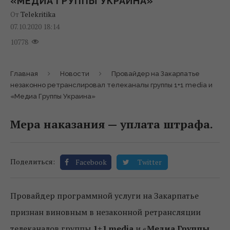
«МЕДИА ГРУППЫ УКРАИНА»
От
Telekritika
07.10.2020 18:14
10778
Главная
Новости
Провайдер на Закарпатье
незаконно ретранслировал телеканалы группы 1+1 media и
«Медиа Группы Украина»
Мера наказания — уплата штрафа.
Поделиться:
Facebook
Twitter
Провайдер программной услуги на Закарпатье
признан виновным в незаконной ретрансляции
телеканалов группы
1+1 media
и «
Медиа Группы