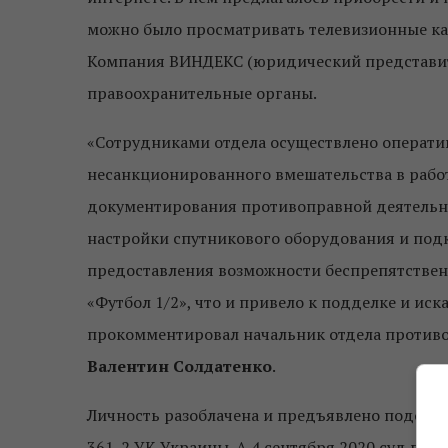
можно было просматривать телевизионные кан
Компания ВИНДЕКС (юридический представит
правоохранительные органы.
«Сотрудниками отдела осуществлено операти
несанкционированного вмешательства в работ
документирования противоправной деятельно
настройки спутникового оборудования и подк
предоставления возможности беспрепятствен
«Футбол 1/2», что и привело к подделке и и
прокомментировал начальник отдела противо
Валентин Солдатенко
.
Личность разоблачена и предъявлено подозрен
361-2 УК Украины. А 4 сентября 2020 суд при