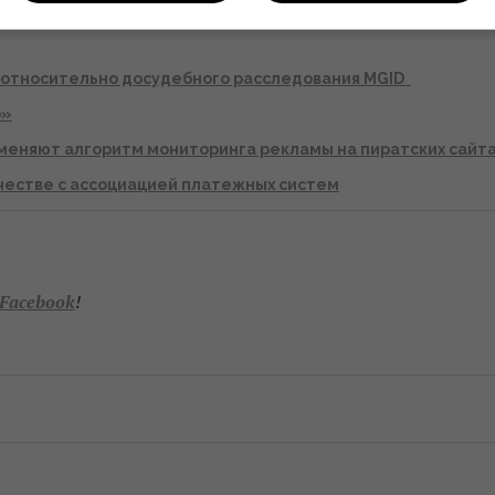
 относительно досудебного расследования MGID
о»
меняют алгоритм мониторинга рекламы на пиратских сайт
честве с ассоциацией платежных систем
Facebook
!