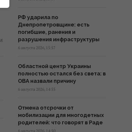
Ракет из США не хватит:
РФ ударила по
эксперт объяснил проблему с
Днепропетровщине: есть
пусковыми установками РФ
погибшие, ранения и
17:33 четверг, 06 августа 2026
разрушения инфраструктуры
ах
6 августа 2026, 15:57
Новых солдат из Северной
Кореи Россия может бросить
Областной центр Украины
на штурмы: эксперт назвал
полностью остался без света: в
направление
ОВА назвали причину
17:04 четверг, 06 августа 2026
6 августа 2026, 14:55
Украинских мужчин лишили
Отмена отсрочки от
защиты в ЕС: кого теперь
мобилизации для многодетных
считают "уклонистами"
родителей: что говорят в Раде
16:57 четверг, 06 августа 2026
6 августа 2026, 14:50