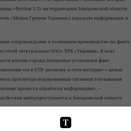
алы «Футбол 1/2» на территории Запорожской области.
ель «Медиа Группы Украина») передала информацию в
вное сопровождение в уголовном производстве по факту
у сетей электросвязи ООО» ТРК «Украина». В ходе
сти жителя города Запорожье установлен факт
лючения его к STB-ресиверу и сети интернет с целью
ного просмотра кодированных сигналов телеканалов
скажению процесса обработки информации», —
действия киберпреступности в Запорожской области
ие в совершении уголовных преступлений по ст. ст. 361,
знал лицо виновным.