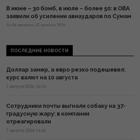
В июне – 30 бомб, в июле – более 50: в ОВА
заявили об усилении авиаударов по Сумам
16:04 пятница, 07 августа 2026
Киборга Оловаренко уже шестой год
ПОСЛЕДНИЕ НОВОСТИ
судят из-за конфликта с агитаторами
Шария, – Аронец
15:51 пятница, 07 августа 2026
Доллар замер, а евро резко подешевел:
курс валют на 10 августа
7 августа 2026, 16:16
Украинцы высказали мнение, когда
закончится война, - результаты опроса
13:06 пятница, 07 августа 2026
Сотрудники почты выгнали собаку на 37-
градусную жару: в компании
отреагировали
РФ наращивает выпуск "Искандеров":
7 августа 2026, 14:42
эксперт объяснил, почему Украине тяжело