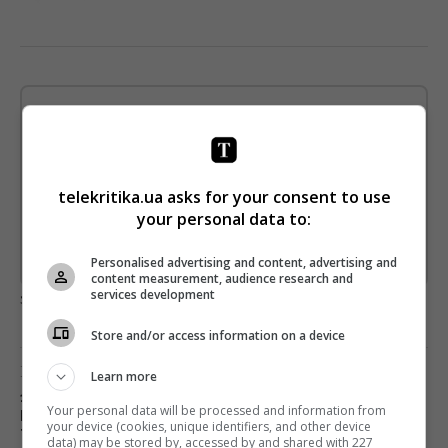
Щотижневий лист з найцікавішим.
Пишемо з любов'ю
!
Підпишіться ще раз, якщо не отримуєте від нас листи
telekritika.ua asks for your consent to use
*
Підписатись→
your personal data to:
Personalised advertising and content, advertising and
Предоставлено SendPulse
content measurement, audience research and
services development
загрузка...
Store and/or access information on a device
Предыдущий пост
Learn more
1 ЯНВАРЯ «ПЛЮСПЛЮС» НАЧНЕТ
Your personal data will be processed and information from
ПОЛНОЦЕННОЕ ВЕЩАНИЕ В ЦИФРОВОМ ЭФИРЕ
your device (cookies, unique identifiers, and other device
Т2
data) may be stored by, accessed by and shared with 227