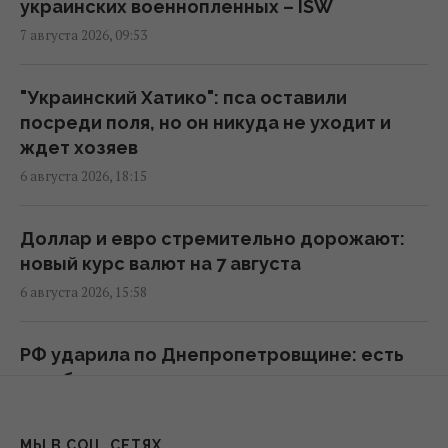
украинских военнопленных – ISW
7 августа 2026, 09:53
Жирная цель: в Крыму уничтожен
российский комплекс за $15 млн (видео)
11:00 пятница, 07 августа 2026
"Украинский Хатико": пса оставили
посреди поля, но он никуда не уходит и
ждет хозяев
Адвокат поставил под сомнение
6 августа 2026, 18:15
беспристрастность антикоррупционной
вертикали в деле Галущенко
10:59 пятница, 07 августа 2026
Доллар и евро стремительно дорожают:
новый курс валют на 7 августа
6 августа 2026, 15:58
Угроза – баллистика: можно ли уничтожить
пусковые установки россиян
10:54 пятница, 07 августа 2026
РФ ударила по Днепропетровщине: есть
погибшие, ранения и разрушения
инфраструктуры
Дроны поразили склад Wildberries в
6 августа 2026, 15:57
Екатеринбурге за 2000 км от границы
МЫ В СОЦ. СЕТЯХ