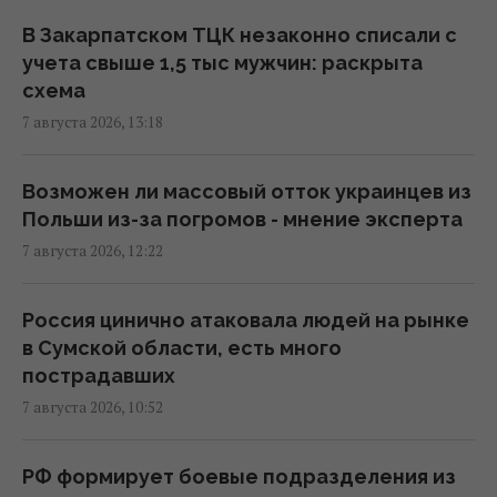
с этим бороться
13:04 пятница, 07 августа 2026
В Закарпатском ТЦК незаконно списали с
учета свыше 1,5 тыс мужчин: раскрыта
схема
Союзники подвели Украину и оставили
7 августа 2026, 13:18
только один сценарий в войне, - колумнист
Bloomberg
12:31 пятница, 07 августа 2026
Возможен ли массовый отток украинцев из
Польши из-за погромов - мнение эксперта
7 августа 2026, 12:22
В Коблево во время купания в море от
взрыва погиб мужчина, есть раненые
12:04 пятница, 07 августа 2026
Россия цинично атаковала людей на рынке
в Сумской области, есть много
пострадавших
Угроза для Украины: журналисты
7 августа 2026, 10:52
составили карту со 150 военными
объектами в Беларуси
11:16 пятница, 07 августа 2026
РФ формирует боевые подразделения из