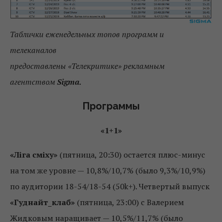
Таблички еженедельных топов программ и
телеканалов
предоставлены
«Телекритике»
рекламным
агентством
Sigmа.
Программы
«1+1»
«Ліга сміху»
(пятница, 20:30) остается плюс-минус
на том же уровне — 10,8%/10,7% (было 9,3%/10,9%)
по аудитории 18-54/18-54 (50k+). Четвертый выпуск
«Гуднайт_клаб»
(пятница, 23:00) с Валерием
Жидковым наращивает — 10,5%/11,7% (было