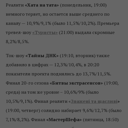
Реалити
«Хата на тата»
(понедельник, 19:00)
немного теряет, но остается выше среднего по
каналу — 10,9%/9,1% (было 11,5%/10,2%). Премьера
тревел-шоу
«Туристы»
(21:00) выдала скромные
8,2%/8,5%.
Ток-шоу
«Тайны ДНК»
(19:10, вторник) также
добавило в цифрах — 12,3%/10,4%, в 20:20
показатели проекта поднялись до 13,7%/11,5%.
Финал 20-го сезона
«Битвы экстрасенсов»
(19:00,
среда) на том же уровне – 10,6%/9% (было
10,5%/9,1%). Финал реалити «
Зважені та щасливі
»
(19:00, четверг) солидно набирает 9,6%/12,7% (было
7,1%/8,2%). Финал
«МастерШефа»
(пятница, 18:50)