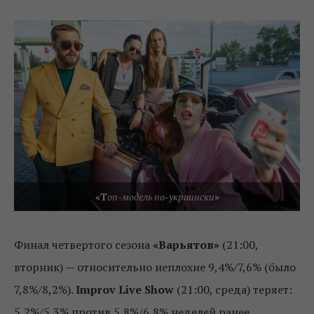
«Т
оп-модель по-украински
»
Финал четвертого сезона
«Варьятов»
(21:00,
вторник) — относительно неплохие 9,4%/7,6% (было
7,8%/8,2%).
Improv Live Show
(21:00, среда) теряет:
5,2%/5,3% против 5,8%/6,8% неделей ранее.