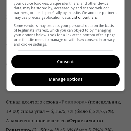
пятницы по обеим аудиториям.
your device (cookies, unique identifiers, and other device
data) may be stored by, accessed by and shared with 227
partners, or used specifically by this site. We and our partners
В понедельник в 20:20 продолжился третий сезон
may use precise geolocation data.
List of partners.
Some vendors may process your personal data on the basis
проекта
«Богач-бідняк».
Шестой выпуск
of legitimate interest, which you can object to by managing
your options below. Look for a link at the bottom of this page
продолжает тенденцию к росту — 11%/10,3% (было
or in the site menu to manage or withdraw consent in privacy
and cookie settings.
9,7%/9%, ранее — 8,1%/8,2%). Во вторник
«Гражданская оборона»
(20:10) – 11,1%/12,3%
Consent
(было 8,9%/10,7%); в четверг
«Антизомби»
–
7,2%/8,7% (было 6,6%/9,3%).
Manage options
Новый канал
Финал десятого сезона
«Ревизора»
(понедельник,
19:00) снова упал — 5,1%/5,7% (было 6,2%/6,7%).
Аналогично произошло со
«Страстями по
Ревизору»
(21:50): 4,5%/5,6% (было 5,7%/6,2%).