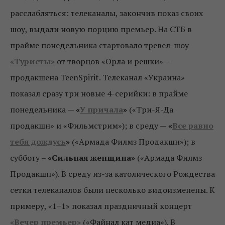
расслабляться: телеканалы, закончив показ своих
шоу, выдали новую порцию премьер. На СТБ в
прайме понедельника стартовало тревел-шоу
«Туристы»
от творцов «Орла и решки» –
продакшена TeenSpirit. Телеканал «Украина»
показал сразу три новые 4-серийки: в прайме
понедельника —
«
У причала
»
(«Три-Я-Да
продакшн» и «Фильмстрим»); в среду —
«
Все равно
тебя дождусь
»
(«Армада Филмз Продакшн»); в
субботу –
«Сильная женщина»
(«Армада Филмз
Продакшн»). В среду из-за католического Рождества
сетки телеканалов были несколько видоизменены. К
примеру, «1+1» показал праздничный концерт
«Вечер премьер»
(«Файнал кат медиа»). В