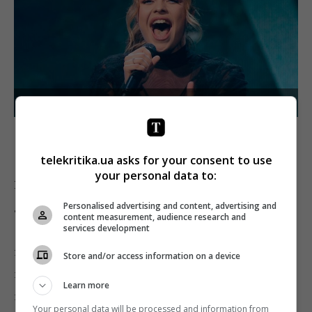
Победительница «X-фактора» Элина Иващенко
ICTV
telekritika.ua asks for your consent to use
your personal data to:
В пятницу юмористическое
«Дизель шоу»
(20:20)
демонстрирует небольшой спад — 16,1%/18% (было
Personalised advertising and content, advertising and
content measurement, audience research and
16,1%/18%, ранее — 16,9%/16,7%), на втором
services development
повторном выпуске (21:20) показатели тоже
Store and/or access information on a device
меньше, чем на позапрошлой неделе – 15%/16,4%
Learn more
против 17,5%/18,7%. Тем не менее, это снова топ
Your personal data will be processed and information from