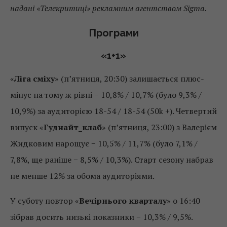
надані «Телекритиці» рекламним агентством Sigmа.
Програми
«1+1»
«
Ліга сміху
» (п’ятниця, 20:30) залишається плюс-
мінус на тому ж рівні − 10,8% / 10,7% (було 9,3% /
10,9%) за аудиторією 18-54 / 18-54 (50k +). Четвертий
випуск «
Гуднайт_клаб
» (п’ятниця, 23:00) з Валерієм
Жидковим нарощує − 10,5% / 11,7% (було 7,1% /
7,8%, ще раніше − 8,5% / 10,3%). Старт сезону набрав
не менше 12% за обома аудиторіями.
У суботу повтор «
Вечірнього кварталу
» о 16:40
зібрав досить низькі показники − 10,3% / 9,5%.