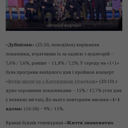
«Вечірній квартал»
«
Дубінізми
» (23:50, понеділок) вирівняли
показники, втративши їх за однією з аудиторій −
7,6% / 7,6%, раніше − 11,8% / 7,2%. У середу на «1+1»
була програма вихідного дня і пройшов концерт
«
Вечір прем’єр з Катериною Осадчою
» (20:10) з
дуже хорошими показниками − 15% / 17,7% (топ дня
у великих містах). До нього повторили мюзикл «
1+1
вдома
» (16:50) − 9% / 11%.
Вранці буднів тележурнал «
Життя знаменитих