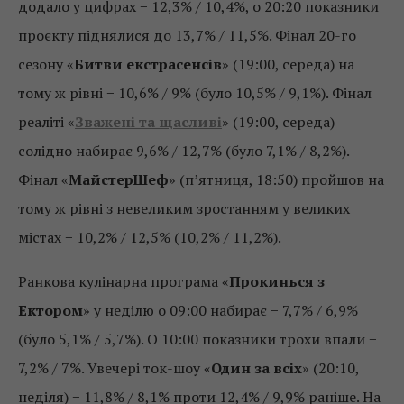
додало у цифрах − 12,3% / 10,4%, о 20:20 показники
проєкту піднялися до 13,7% / 11,5%. Фінал 20-го
сезону «
Битви екстрасенсів
» (19:00, середа) на
тому ж рівні − 10,6% / 9% (було 10,5% / 9,1%). Фінал
реаліті «
Зважені та щасливі
» (19:00, середа)
солідно набирає 9,6% / 12,7% (було 7,1% / 8,2%).
Фінал «
МайстерШеф
» (п’ятниця, 18:50) пройшов на
тому ж рівні з невеликим зростанням у великих
містах − 10,2% / 12,5% (10,2% / 11,2%).
Ранкова кулінарна програма «
Прокинься з
Ектором
» у неділю о 09:00 набирає − 7,7% / 6,9%
(було 5,1% / 5,7%). О 10:00 показники трохи впали −
7,2% / 7%. Увечері ток-шоу «
Один за всіх
» (20:10,
неділя) − 11,8% / 8,1% проти 12,4% / 9,9% раніше. На