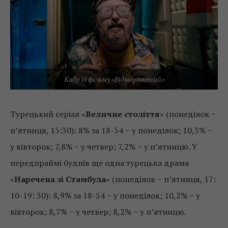
Кадр із фільму «Відморожений»
Турецький серіал «
Величне століття
» (понеділок −
п’ятниця, 15:30): 8% за 18-54 − у понеділок; 10,3% −
у вівторок; 7,8% − у четвер; 7,2% − у п’ятницю. У
передпраймі буднів ще одна турецька драма
«
Наречена зі Стамбула
» (понеділок − п’ятниця, 17:
10-19: 30): 8,9% за 18-54 − у понеділок; 10,2% − у
вівторок; 8,7% − у четвер; 8,2% − у п’ятницю.