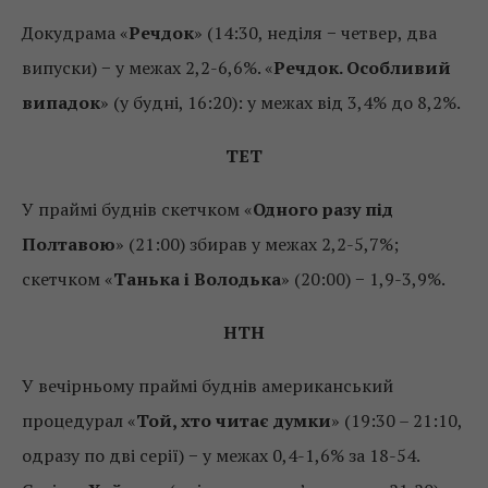
Докудрама «
Речдок
» (14:30, неділя − четвер, два
випуски) − у межах 2,2-6,6%. «
Речдок. Особливий
випадок
» (у будні, 16:20): у межах від 3,4% до 8,2%.
ТЕТ
У праймі буднів скетчком «
Одного разу під
Полтавою
» (21:00) збирав у межах 2,2-5,7%;
скетчком «
Танька і Володька
» (20:00) − 1,9-3,9%.
НТН
У вечірньому праймі буднів американський
процедурал «
Той, хто читає думки
» (19:30 – 21:10,
одразу по дві серії) − у межах 0,4-1,6% за 18-54.