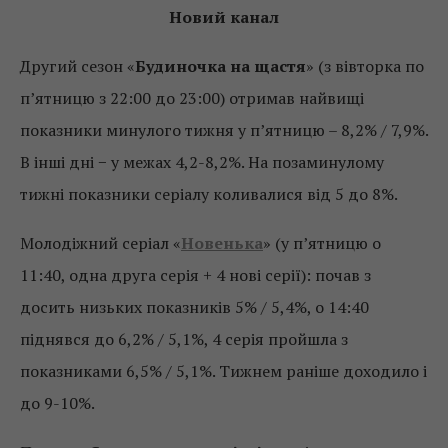
Новий канал
Другий сезон «
Будиночка на щастя
» (з вівторка по
п’ятницю з 22:00 до 23:00) отримав найвищі
показники минулого тижня у п’ятницю – 8,2% / 7,9%.
В інші дні − у межах 4,2-8,2%. На позаминулому
тижні показники серіалу коливалися від 5 до 8%.
Молодіжний серіал «
Новенька
» (у п’ятницю о
11:40, одна друга серія + 4 нові серії): почав з
досить низьких показників 5% / 5,4%, о 14:40
піднявся до 6,2% / 5,1%, 4 серія пройшла з
показниками 6,5% / 5,1%. Тижнем раніше доходило і
до 9-10%.