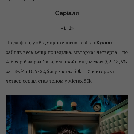
Серіали
«1+1»
Після фіналу «Відмороженого» серіал «
Кухня
»
зайняв весь вечір понеділка, вівторка і четверга − по
4-6 серій за раз. Загалом пройшов у межах 9,2-18,6%
за 18-54 і 10,9-20,5% у містах 50k +. У вівторок і
четвер серіал став топом у містах 50k+.