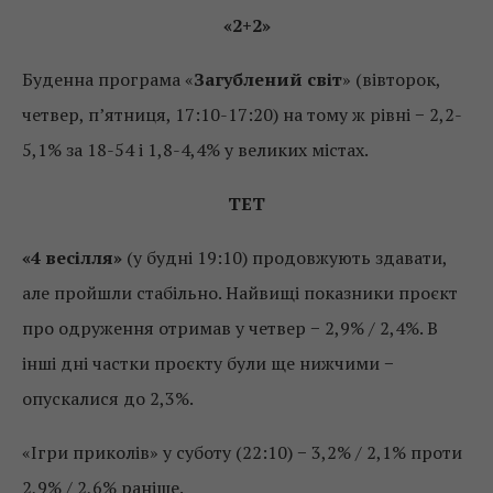
«2+2»
Буденна програма «
Загублений світ
» (вівторок,
четвер, п’ятниця, 17:10-17:20) на тому ж рівні − 2,2-
5,1% за 18-54 і 1,8-4,4% у великих містах.
ТЕТ
«4 весілля»
(у будні 19:10) продовжують здавати,
але пройшли стабільно. Найвищі показники проєкт
про одруження отримав у четвер − 2,9% / 2,4%. В
інші дні частки проєкту були ще нижчими −
опускалися до 2,3%.
«Ігри приколів» у суботу (22:10) − 3,2% / 2,1% проти
2,9% / 2,6% раніше.