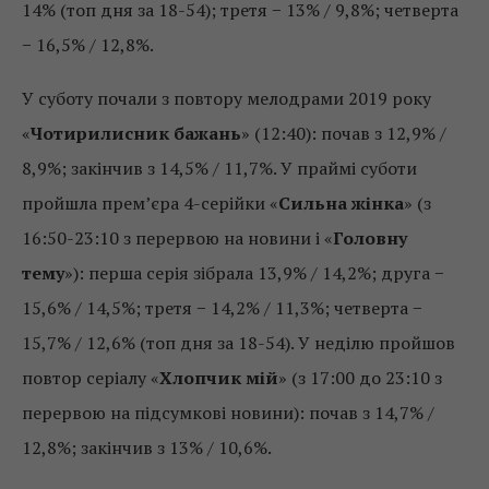
14% (топ дня за 18-54); третя − 13% / 9,8%; четверта
− 16,5% / 12,8%.
У суботу почали з повтору мелодрами 2019 року
«
Чотирилисник бажань
» (12:40): почав з 12,9% /
8,9%; закінчив з 14,5% / 11,7%. У праймі суботи
пройшла прем’єра 4-серійки «
Сильна жінка
» (з
16:50-23:10 з перервою на новини і «
Головну
тему
»): перша серія зібрала 13,9% / 14,2%; друга −
15,6% / 14,5%; третя − 14,2% / 11,3%; четверта −
15,7% / 12,6% (топ дня за 18-54). У неділю пройшов
повтор серіалу «
Хлопчик мій
» (з 17:00 до 23:10 з
перервою на підсумкові новини): почав з 14,7% /
12,8%; закінчив з 13% / 10,6%.