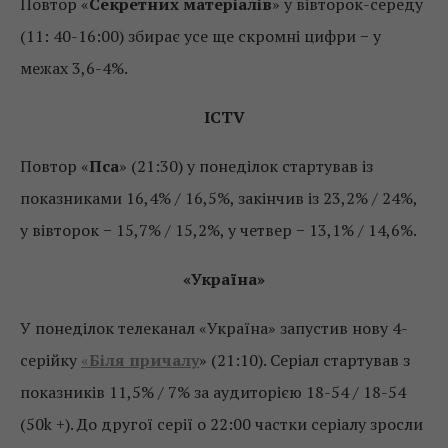
Повтор «
Секретних матеріалів
» у вівторок-середу
(11: 40-16:00) збирає усе ще скромні цифри − у
межах 3,6-4%.
ICTV
Повтор «
Пса
» (21:30) у понеділок стартував із
показниками 16,4% / 16,5%, закінчив із 23,2% / 24%,
у вівторок − 15,7% / 15,2%, у четвер − 13,1% / 14,6%.
«Україна»
У понеділок телеканал «Україна» запустив нову 4-
серійку
«
Біля причалу
» (21:10). Серіал стартував з
показників 11,5% / 7% за аудиторією 18-54 / 18-54
(50k +). До другої серії о 22:00 частки серіалу зросли