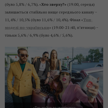
(було 5,8% / 6,7%). «
Хто зверху?»
(19:00, середа)
залишається стабільно вище середнього каналу −
11,4% / 10,5% (було 11,6% / 10,4%). Фінал «
Топ-
моделі по-українськи
» (19:00-21:40, п’ятниця) −
тільки 5,6% / 6,9% (було 4,6% / 5,6%).
«Топ-модель по-українськи»