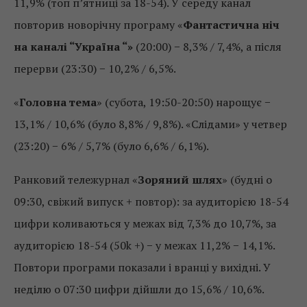
11,9% (топ п’ятниці за 18-54). У середу канал
повторив новорічну програму «
Фантастична ніч
на каналі “Україна “»
(20:00) − 8,3% / 7,4%, а після
перерви (23:30) − 10,2% / 6,5%.
«
Головна тема
» (субота, 19:50-20:50) нарощує −
13,1% / 10,6% (було 8,8% / 9,8%). «Слідами» у четвер
(23:20) − 6% / 5,7% (було 6,6% / 6,1%).
Ранковий тележурнал «
Зоряний шлях
» (будні о
09:30, свіжий випуск + повтор): за аудиторією 18-54
цифри коливаються у межах від 7,3% до 10,7%, за
аудиторією 18-54 (50k +) − у межах 11,2% − 14,1%.
Повтори програми показали і вранці у вихідні. У
неділю о 07:30 цифри дійшли до 15,6% / 10,6%.