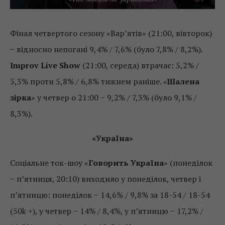
Фінал четвертого сезону «Вар’ятів» (21:00, вівторок)
− відносно непогані 9,4% / 7,6% (було 7,8% / 8,2%).
Improv Live Show
(21:00, середа) втрачає: 5,2% /
5,3% проти 5,8% / 6,8% тижнем раніше. «
Шалена
зірка
» у четвер о 21:00 − 9,2% / 7,3% (було 9,1% /
8,3%).
«Україна»
Соціальне ток-шоу «
Говорить Україна
» (понеділок
− п’ятниця, 20:10) виходило у понеділок, четвер і
п’ятницю: понеділок − 14,6% / 9,8% за 18-54 / 18-54
(50k +), у четвер − 14% / 8,4%, у п’ятницю − 17,2% /