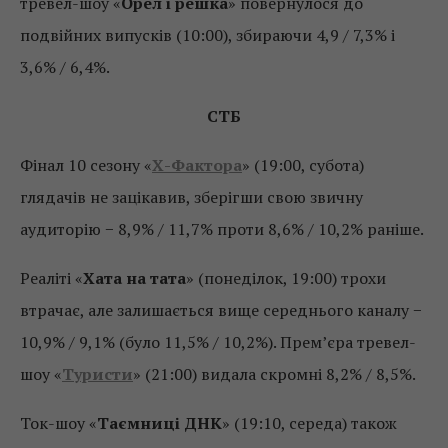
тревел-шоу «
Орел і решка
» повернулося до
подвійних випусків (10:00), збираючи 4,9 / 7,3% і
3,6% / 6,4%.
СТБ
Фінал 10 сезону «
Х-Фактора
» (19:00, субота)
глядачів не зацікавив, зберігши свою звичну
аудиторію − 8,9% / 11,7% проти 8,6% / 10,2% раніше.
Реаліті «
Хата на тата
» (понеділок, 19:00) трохи
втрачає, але залишається вище середнього каналу −
10,9% / 9,1% (було 11,5% / 10,2%). Прем’єра тревел-
шоу «
Туристи
» (21:00) видала скромні 8,2% / 8,5%.
Ток-шоу «
Таємниці ДНК
» (19:10, середа) також