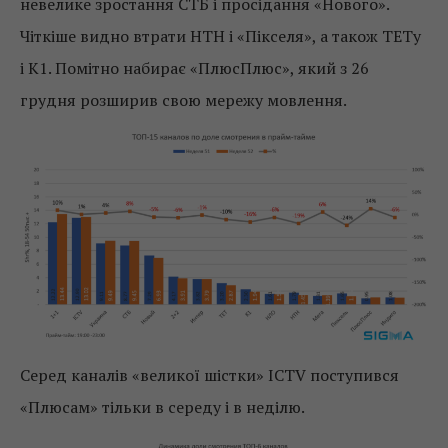
невелике зростання СТБ і просідання «Нового».
Чіткіше видно втрати НТН і «Пікселя», а також ТЕТу
і К1. Помітно набирає «ПлюсПлюс», який з 26
грудня розширив свою мережу мовлення.
Серед каналів «великої шістки» ICTV поступився
«Плюсам» тільки в середу і в неділю.