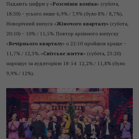
Падають цифри у «
Розсміши коміка
» (субота,
18:30) − усього лише 6,9% / 7,9% (було 8% / 8,7%).
Новорічний випуск «
Жіночого кварталу»
(субота,
20:10) − 10% / 11,5%. Повтор архівного випуску
«
Вечірнього кварталу
» о 22:10 пройшов краще −
11,7% / 12,3%. «
Світське життя
» (субота, 23:20)
нарощує за аудиторією 18-54 12,2% / 11,8% (було
9,9% / 12%).