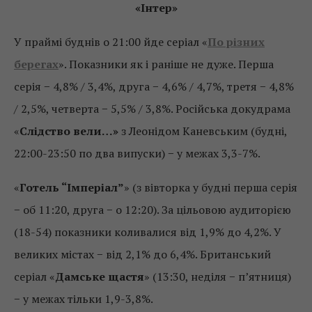
«Інтер»
У праймі буднів о 21:00 йде серіал «
По різних
берегах
». Показники як і раніше не дуже. Перша
серія − 4,8% / 3,4%, друга − 4,6% / 4,7%, третя − 4,8%
/ 2,5%, четверта − 5,5% / 3,8%. Російська докудрама
«
Слідство вели…»
з Леонідом Каневським (будні,
22:00-23:50 по два випуски) − у межах 3,3-7%.
«
Готель “Імперіал”
» (з вівторка у будні перша серія
− об 11:20, друга − о 12:20). За цільовою аудиторією
(18-54) показники коливалися від 1,9% до 4,2%. У
великих містах − від 2,1% до 6,4%. Британський
серіал «
Дамське щастя
» (13:30, неділя − п’ятниця)
− у межах тільки 1,9-3,8%.