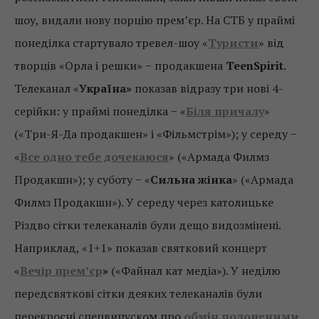
шоу, видали нову порцію прем’єр. На СТБ у праймі
понеділка стартувало тревел-шоу «
Туристи
» від
творців «Орла і решки» − продакшена
TeenSpirit
.
Телеканал «
Україна»
показав відразу три нові 4-
серійки: у праймі понеділка − «
Біля причалу
»
(«Три-Я-Да продакшен» і «Фільмстрім»); у середу −
«
Все одно тебе дочекаюся
» («Армада Филмз
Продакшн»); у суботу − «
Сильна жінка
» («Армада
Филмз Продакшн»). У середу через католицьке
Різдво сітки телеканалів були дещо видозмінені.
Наприклад, «1+1» показав святковий концерт
«
Вечір прем’єр
»
(«Файнал кат медіа»). У неділю
передсвяткові сітки деяких телеканалів були
перекроєні спецвипуском про
обмін полоненими
.