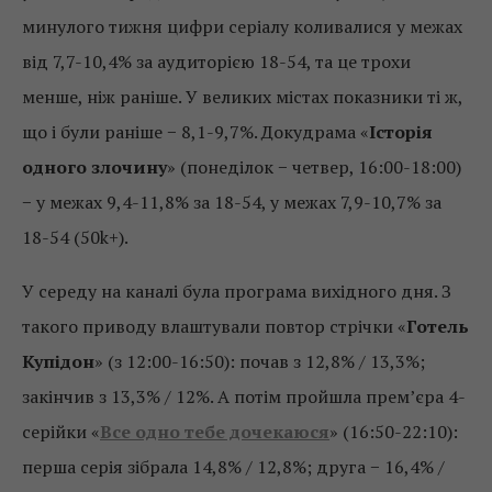
минулого тижня цифри серіалу коливалися у межах
від 7,7-10,4% за аудиторією 18-54, та це трохи
менше, ніж раніше. У великих містах показники ті ж,
що і були раніше − 8,1-9,7%. Докудрама «
Історія
одного злочину
» (понеділок − четвер, 16:00-18:00)
− у межах 9,4-11,8% за 18-54, у межах 7,9-10,7% за
18-54 (50k+).
У середу на каналі була програма вихідного дня. З
такого приводу влаштували повтор стрічки «
Готель
Купідон
» (з 12:00-16:50): почав з 12,8% / 13,3%;
закінчив з 13,3% / 12%. А потім пройшла прем’єра 4-
серійки «
Все одно тебе дочекаюся
» (16:50-22:10):
перша серія зібрала 14,8% / 12,8%; друга − 16,4% /