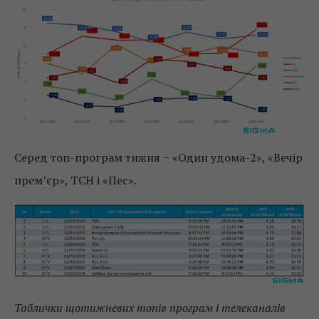
Серед топ-програм тижня − «Один удома-2», «Вечір
прем’єр», ТСН і «Пес».
Таблички щотижневих топів програм і телеканалів