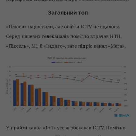
Загальний топ
«Плюси» наростили, але обійти ICTV не вдалося.
Серед нішевих телеканалів помітно втрачав НТН,
«Піксель», М1 й «Індиго», зате підріс канал «Мега».
У праймі канал «1+1» усе ж обскакав ICTV. Помітно