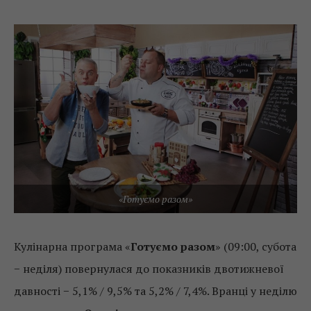
«Готуємо разом»
Кулінарна програма «
Готуємо разом
» (09:00, субота
− неділя) повернулася до показників двотижневої
давності − 5,1% / 9,5% та 5,2% / 7,4%. Вранці у неділю