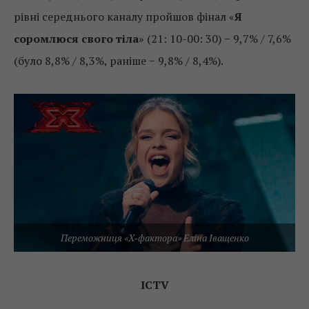
рівні середнього каналу пройшов фінал «
Я
соромлюся свого тіла
» (21: 10-00: 30) − 9,7% / 7,6%
(було 8,8% / 8,3%, раніше − 9,8% / 8,4%).
Переможниця «X-фактора» Еліна Іващенко
ICTV