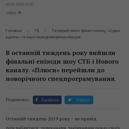
02.01.2020 15:03
10884
Головна
ТБ
Телерейтинги: фінал сезону, «Один
вдома» та інша передноворічна мішура
В останній тиждень року вийшли
фінальні епізоди шоу СТБ і Нового
каналу. «Плюси» перейшли до
новорічного спецпрограмування.
Поділитись:
Facebook
Twitter
Останній тиждень 2019 року − не привід
розслаблятися: телеканали, закінчивши показ своїх