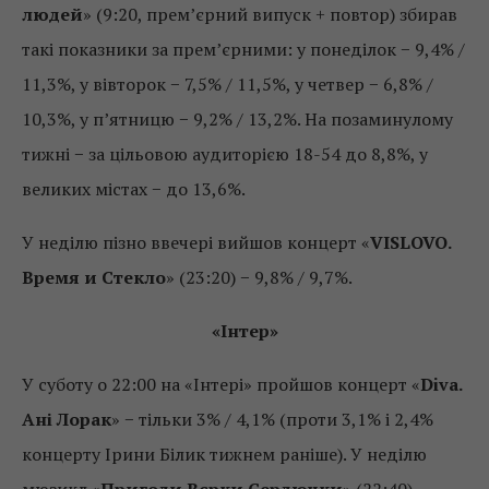
людей
» (9:20, прем’єрний випуск + повтор) збирав
такі показники за прем’єрними: у понеділок − 9,4% /
11,3%, у вівторок − 7,5% / 11,5%, у четвер − 6,8% /
10,3%, у п’ятницю − 9,2% / 13,2%. На позаминулому
тижні − за цільовою аудиторією 18-54 до 8,8%, у
великих містах − до 13,6%.
У неділю пізно ввечері вийшов концерт «
VISLOVO.
Время и Стекло
» (23:20) − 9,8% / 9,7%.
«Інтер»
У суботу о 22:00 на «Інтері» пройшов концерт «
Diva.
Ані Лорак
» − тільки 3% / 4,1% (проти 3,1% і 2,4%
концерту Ірини Білик тижнем раніше). У неділю
мюзикл «
Пригоди Вєрки Сердючки
» (22:40) −