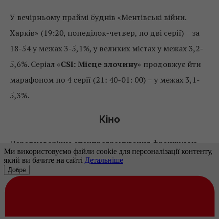
У вечірньому праймі буднів «Ментівські війни.
Харків» (19:20, понеділок-четвер, по дві серії) − за
18-54 у межах 3-5,1%, у великих містах у межах 3,2-
5,6%. Серіал «
CSI: Місце злочину
» продовжує йти
марафоном по 4 серії (21: 40-01: 00) − у межах 3,1-
5,3%.
Кіно
Передноворічне спецпрограмування франшизою
«
Один вдома
» пройшло на
«1+1»
цього разу по-
особливому − не у перший тиждень року, а за
тиждень до Нового року. Новорічному хіту канал
виділив для першого показу ніч буднів, другого −