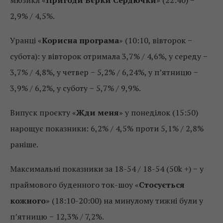
2,9% / 4,5%.
Уранці «
Корисна програма
» (10:10, вівторок −
субота): у вівторок отримала 3,7% / 4,6%, у середу −
3,7% / 4,8%, у четвер − 5,2% / 6,24%, у п’ятницю −
3,9% / 6,2%, у суботу − 5,7% / 9,9%.
Випуск проєкту «
Жди меня
» у понеділок (15:50)
нарощує показники: 6,2% / 4,5% проти 5,1% / 2,8%
раніше.
Максимальні показники за 18-54 / 18-54 (50k +) − у
праймового буденного ток-шоу «
Стосується
кожного
» (18:10-20:00) на минулому тижні були у
п’ятницю − 12,3% / 7,2%.