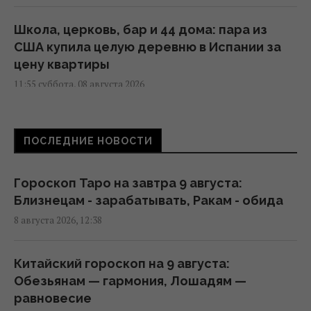
Школа, церковь, бар и 44 дома: пара из
США купила целую деревню в Испании за
цену квартиры
11:55 суббота, 08 августа 2026
Chrome стал самовольно скачивать на диск
ПОСЛЕДНИЕ НОВОСТИ
ИИ-модель на 20 ГБ: как его остановить
11:41 суббота, 08 августа 2026
Гороскоп Таро на завтра 9 августа:
Близнецам - зарабатывать, Ракам - обида
Три знака Зодиака будут главными
8 августа 2026, 12:38
счастливчиками новой недели
11:36 суббота, 08 августа 2026
Китайский гороскоп на 9 августа:
Обезьянам — гармония, Лошадям —
5 минут и осы больше не потревожат: как
равновесие
быстро и безопасно убрать их гнездо