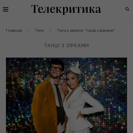
Главная
Теги
Теги к записи: "танці з зірками"
ТАНЦІ З ЗІРКАМИ