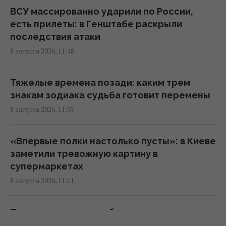
ВСУ массированно ударили по России,
В России загорелись сразу два крупных
есть прилеты: в Генштабе раскрыли
НПЗ после атаки украинских дронов
последствия атаки
10:55 суббота, 08 августа 2026
8 августа 2026, 11:48
Под джунглями Вьетнама нашли пещеру с
Тяжелые времена позади: каким трем
редкими каменными "жемчужинами"
знакам зодиака судьба готовит перемены
10:49 суббота, 08 августа 2026
8 августа 2026, 11:37
Для чего нужна каждая сторона терки: о
«Впервые полки настолько пусты»: в Киеве
некоторых функциях вы не знали
заметили тревожную картину в
10:42 суббота, 08 августа 2026
супермаркетах
8 августа 2026, 11:11
Водоснабжение Львовской области под
угрозой: "Бориславская нефтяная
Первая смена после больничного: ракета
компания" просит Зеленского
РФ убила на станции под Киевом маму