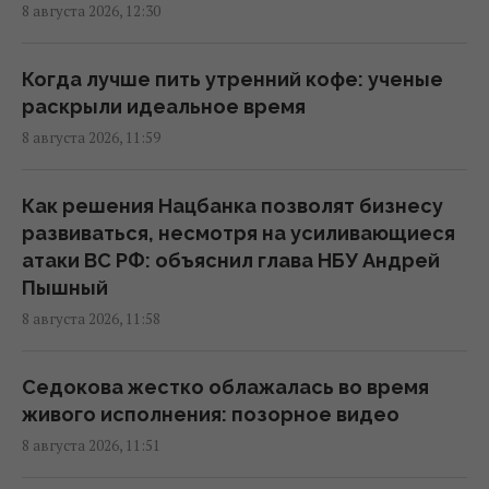
8 августа 2026, 12:30
11:30 суббота, 08 августа 2026
Когда лучше пить утренний кофе: ученые
Украина согласилась не нападать на
раскрыли идеальное время
нероссийские танкеры с нефтью в Черном
8 августа 2026, 11:59
море, - Bloomberg
11:24 суббота, 08 августа 2026
Как решения Нацбанка позволят бизнесу
развиваться, несмотря на усиливающиеся
Главный генерал США ищет выход из
атаки ВС РФ: объяснил глава НБУ Андрей
войны в Иране, чтобы не разозлить
Пышный
Трампа, - CNN
8 августа 2026, 11:58
11:21 суббота, 08 августа 2026
Седокова жестко облажалась во время
Кто должен оплачивать семейный отпуск:
живого исполнения: позорное видео
британцев удивили ожидания поколения Z
8 августа 2026, 11:51
10:56 суббота, 08 августа 2026