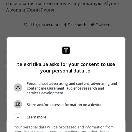
голосования на этой неделе шоу покинула Alyona
Alyona и Юрий Гурич.
Поделиться:
Facebook
Twitter
telekritika.ua asks for your consent to use
your personal data to:
Personalised advertising and content, advertising and
content measurement, audience research and
services development
Store and/or access information on a device
Learn more
Your personal data will be processed and information from
Light news
your device (cookies, unique identifiers, and other device