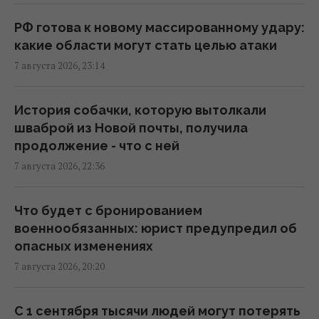
Коломойского, защита заявила о
проблемах со здоровьем
РФ готова к новому массированному удару:
20:39 пятница, 07 августа 2026
какие области могут стать целью атаки
7 августа 2026, 23:14
РФ поставила антидроновые сети на свои
субмарины, расположенные в тысячах
История собачки, которую вытолкали
километров от Украины
шваброй из Новой почты, получила
20:35 пятница, 07 августа 2026
продолжение - что с ней
7 августа 2026, 22:36
Киев будет значительно лучше
подготовлен к зиме, но фактор обстрелов
Что будет с бронированием
и возможностей ПВО никто не отменял, -
военнообязанных: юрист предупредил об
Пантелеев
опасных изменениях
20:01 пятница, 07 августа 2026
7 августа 2026, 20:20
Зеленский прибыл в Сербию: подробности
С 1 сентября тысячи людей могут потерять