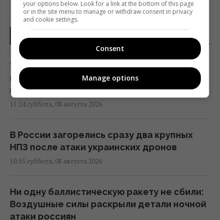
your options below. Look for a link at the bottom of this page
or in the site menu to manage or withdraw consent in privacy
and cookie settings.
НОВОСТИ УКРАИНЫ
Consent
Украина согласилась не нападать на
нероссийские танкеры с нефтью в Черном
Manage options
море, - Bloomberg
11:24 суббота, 08 августа 2026
В России загорелись сразу два крупных
НПЗ после атаки украинских дронов
10:55 суббота, 08 августа 2026
Ни одну баллистическую ракету не сбили:
Воздушные силы раскрыли детали ночной
атаки россиян