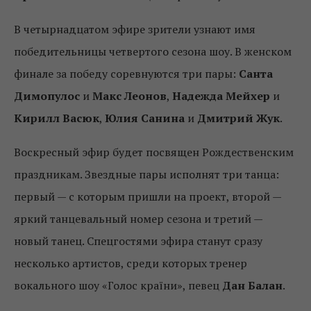
В четырнадцатом эфире зрители узнают имя
победительницы четвертого сезона шоу. В женском
финале за победу соревнуются три пары:
Санта
Димопулос
и
Макс Леонов
,
Надежда Мейхер
и
Кирилл Васюк
,
Юлия Санина
и
Дмитрий Жук
.
Воскресный эфир будет посвящен Рождественским
праздникам. Звездные пары исполнят три танца:
первый — с которым пришли на проект, второй —
яркий танцевальный номер сезона и третий —
новый танец. Спецгостями эфира станут сразу
несколько артистов, среди которых тренер
вокального шоу «Голос країни», певец
Дан Балан
.