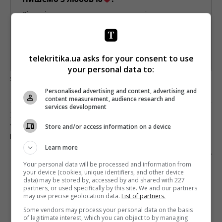
Підпишіться ще раз, якщо не отримуєте від нас листи
*
Підписатись→
telekritika.ua asks for your consent to use
Предоставлено SendPulse
your personal data to:
загрузка...
Personalised advertising and content, advertising and
content measurement, audience research and
services development
Предыдущий пост
Store and/or access information on a device
ТЕМПЫ РОСТА МЕДИА-ИНФЛЯЦИИ В ПРЯМОЙ
РЕКЛАМЕ НА ТВ В 2021 ГОДУ СНИЗЯТСЯ
Learn more
Следующий пост
Your personal data will be processed and information from
СТАЛА ИЗВЕСТНА ДАТА ТЕЛЕПРЕМЬЕРЫ
your device (cookies, unique identifiers, and other device
ФИЛЬМА «ЗАБОРОНЕНИЙ» НА «1+1»
data) may be stored by, accessed by and shared with 227
partners, or used specifically by this site. We and our partners
may use precise geolocation data.
List of partners.
Some vendors may process your personal data on the basis
of legitimate interest, which you can object to by managing