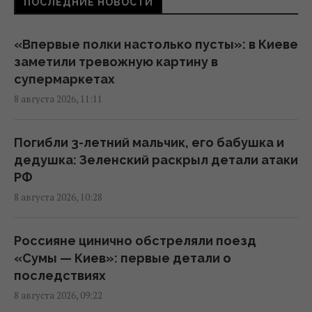
ПОСЛЕДНИЕ НОВОСТИ
В июле Украина сбила 87% ударных дронов
и лишь 15% баллистических ракет, – отчет
«Впервые полки настолько пусты»: в Киеве
05:31 суббота, 08 августа 2026
заметили тревожную картину в
супермаркетах
8 августа 2026, 11:11
Зеленский отреагировал на принятие
Сенатом США законопроекта о санкциях
против РФ
Погибли 3-летний мальчик, его бабушка и
23:53 пятница, 07 августа 2026
дедушка: Зеленский раскрыл детали атаки
РФ
8 августа 2026, 10:28
В результате атаки РФ был уничтожен
крупнейший склад средств
индивидуальной защиты
Россияне цинично обстреляли поезд
21:32 пятница, 07 августа 2026
«Сумы — Киев»: первые детали о
последствиях
8 августа 2026, 09:22
Суд продлил содержание под стражей