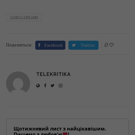
ТАНЦІ З ЗІРКАМИ
0
Поделиться:
Facebook
Twitter
TELEKRITIKA
Щотижневий лист з найцікавішим.
Пишемо з любов'ю
!