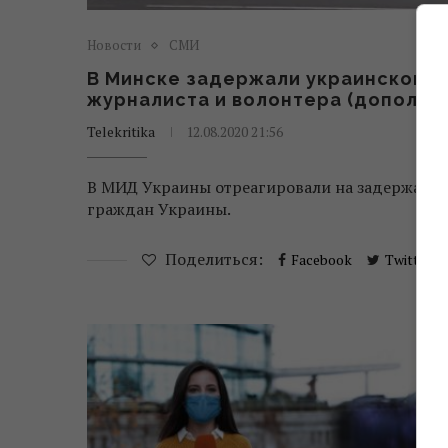
Новости
СМИ
В Минске задержали украинского
журналиста и волонтера (дополне
Telekritika
12.08.2020 21:56
В МИД Украины отреагировали на задержани
граждан Украины.
Поделиться:
Facebook
Twitter