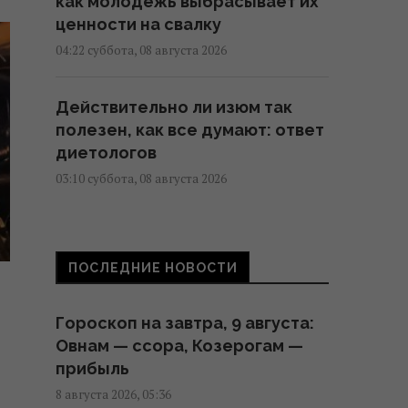
как молодежь выбрасывает их
ценности на свалку
04:22 суббота, 08 августа 2026
Действительно ли изюм так
полезен, как все думают: ответ
диетологов
03:10 суббота, 08 августа 2026
Трамп неохотно усиливает
давление на РФ, но
ПОСЛЕДНИЕ НОВОСТИ
законопроект Грэма заставит
его принять меры, – WSJ
Гороскоп на завтра, 9 августа:
02:56 суббота, 08 августа 2026
Овнам — ссора, Козерогам —
прибыль
Мелони отреагировала на
8 августа 2026, 05:36