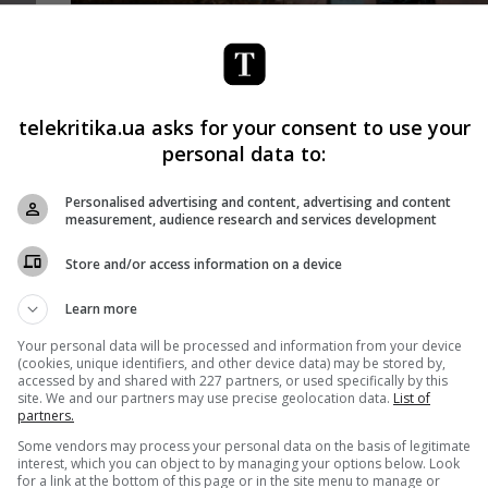
Новости
СМИ
Одна из площадей Киева названа в
но)
честь журналиста Сергея Набоки
telekritika.ua asks for your consent to use your
Telekritika
30.07.2020 18:31
personal data to:
е
По решению Киевского городского совета.
Personalised advertising and content, advertising and content
measurement, audience research and services development
Поделиться:
Facebook
Twitter
Store and/or access information on a device
Learn more
Your personal data will be processed and information from your device
(cookies, unique identifiers, and other device data) may be stored by,
accessed by and shared with 227 partners, or used specifically by this
site. We and our partners may use precise geolocation data.
List of
partners.
Some vendors may process your personal data on the basis of legitimate
interest, which you can object to by managing your options below. Look
for a link at the bottom of this page or in the site menu to manage or