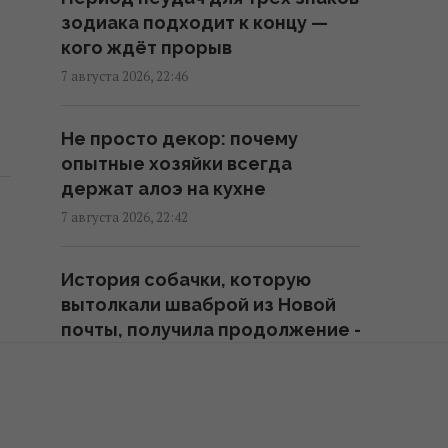
зодиака подходит к концу —
В печально известных Boeing-
кого ждёт прорыв
737 нашли еще одну проблему
7 августа 2026, 22:46
22:31 пятница, 07 августа 2026
Не просто декор: почему
Россия наконец-то возвращает
опытные хозяйки всегда
свой ядерный крейсер за $5
держат алоэ на кухне
млрд, но есть проблема
7 августа 2026, 22:42
22:12 пятница, 07 августа 2026
История собачки, которую
вытолкали шваброй из Новой
почты, получила продолжение -
что с ней
7 августа 2026, 22:36
Штраф до 8 500 гривен: за что