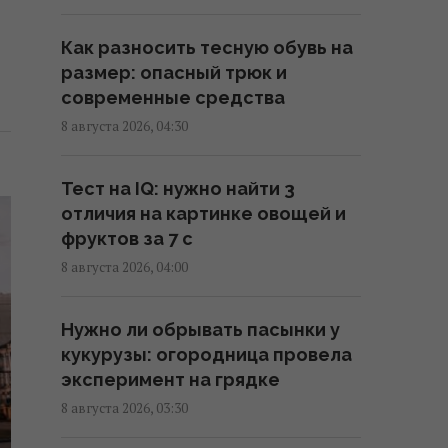
требование Испании о
проведении пограничных
Как разносить тесную обувь на
проверок в Шенгенской зоне
размер: опасный трюк и
02:23 суббота, 08 августа 2026
современные средства
8 августа 2026, 04:30
Солнечная электростанция
перегородила привычные
Тест на IQ: нужно найти 3
маршруты животных: они
отличия на картинке овощей и
нашли выход
фруктов за 7 с
02:18 суббота, 08 августа 2026
8 августа 2026, 04:00
Саудовская Аравия, Пакистан и
Нужно ли обрывать пасынки у
Турция заключили соглашение
кукурузы: огородница провела
о взаимной обороне, – Reuters
эксперимент на грядке
01:44 суббота, 08 августа 2026
8 августа 2026, 03:30