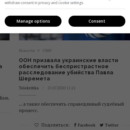
withdraw consent in privacy and cookie settings.
Manage options
Consent
Новости
СМИ
ООН призвала украинские власти
а
обеспечить беспристрастное
расследование убийства Павла
Шеремета
Telekritika
21.07.2020 11:21
lism.
... а также обеспечить справедливый судебный
процесс.
Поделиться:
Facebook
Twitter