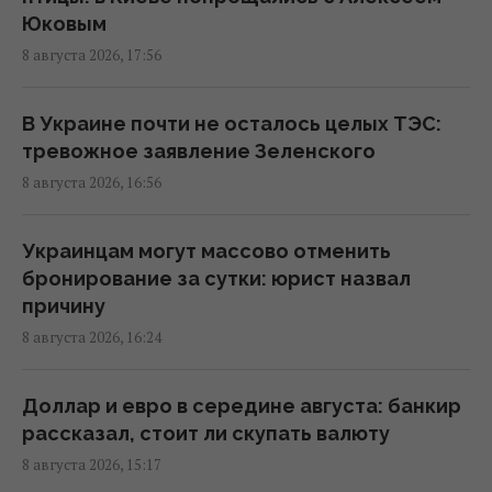
для этого нужно
Юковым
16:03 суббота, 08 августа 2026
8 августа 2026, 17:56
Зеленский: Украинская оборонка может
В Украине почти не осталось целых ТЭС:
удвоить объемы производства, но есть
тревожное заявление Зеленского
условие
8 августа 2026, 16:56
15:13 суббота, 08 августа 2026
Украинцам могут массово отменить
Избрание судей МУС: что случилось с
бронирование за сутки: юрист назвал
кандидатом от Украины
причину
15:04 суббота, 08 августа 2026
8 августа 2026, 16:24
Россия уничтожает украинское сельское
Доллар и евро в середине августа: банкир
хозяйство и саму природу Украины, –
рассказал, стоит ли скупать валюту
Forbes
8 августа 2026, 15:17
14:41 суббота, 08 августа 2026