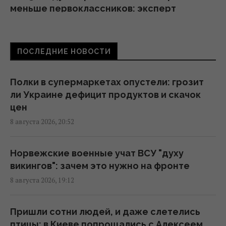
меньше первоклассников: эксперт
рассказала о рисках
16:46 суббота, 08 августа 2026
ПОСЛЕДНИЕ НОВОСТИ
Россия готовит мощный удар по
энергетике Киева до 24 августа, -
Полки в супермаркетах опустели: грозит
мониторы
ли Украине дефицит продуктов и скачок
16:43 суббота, 08 августа 2026
цен
8 августа 2026, 20:52
На Херсонщине россиянам приказали
начать "свободную охоту" на
Норвежские военные учат ВСУ "духу
автотранспорт, – ОВА
викингов": зачем это нужно на фронте
16:09 суббота, 08 августа 2026
8 августа 2026, 19:12
Украина должна уничтожать пусковые и
Пришли сотни людей, и даже слетелись
производство ракет: эксперт сказал, что
птицы: в Киеве попрощались с Алексеем