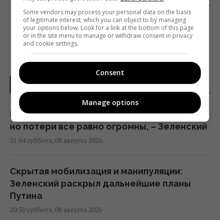
ПОДДЕРЖАТЬ ЛОКАЛЬНЫЕ МЕДИА
Some vendors may process your personal data on the basis
of legitimate interest, which you can object to by managing
your options below. Look for a link at the bottom of this page
or in the site menu to manage or withdraw consent in privacy
and cookie settings.
Consent
НОВОСТИ УКРАИНЫ
Manage options
Путин стянул в Москву ПВО со всей России,
но потери все равно огромны, – Зеленский
21:04 суббота, 08 августа 2026
Скрытая мобилизация и манипуляции:
Зеленский раскрыл дальнейшие планы
Путина
20:50 суббота, 08 августа 2026