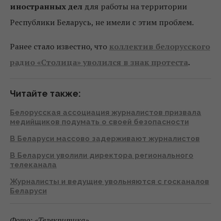
иностранных дел
для работы на территории
Республики Беларусь, не имели с этим проблем.
Ранее стало известно, что
коллектив белорусского
радио «Столица» уволился в знак протеста
.
Читайте также:
Белорусская ассоциация журналистов призвала
медийщиков подумать о своей безопасности
В Беларуси массово задерживают журналистов
В Беларуси уволили директора регионального
телеканала
Журналисты и ведущие увольняются с госканалов
Беларуси
Фото: «Телекритика»