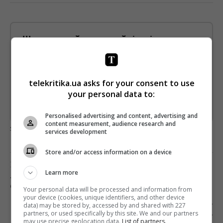
Щотижневий лист з найцікавішим.
Пишемо з любов'ю
!
Підпишіться ще раз, якщо не отримуєте від нас листи
telekritika.ua asks for your consent to use
*
Підписатись→
your personal data to:
Предоставлено SendPulse
Personalised advertising and content, advertising and
content measurement, audience research and
загрузка...
services development
Store and/or access information on a device
Предыдущий пост
Learn more
«СУСПІЛЬНЕ» ЗАПУСКАЕТ СПОРТИВНУЮ
СЕКЦИЮ НА САЙТЕ SUSPILNE.MEDIA
Your personal data will be processed and information from
your device (cookies, unique identifiers, and other device
Следующий пост
data) may be stored by, accessed by and shared with 227
partners, or used specifically by this site. We and our partners
НСЖУ ПРЕДЛАГАЕТ ГОСУДАРСТВУ
may use precise geolocation data.
List of partners.