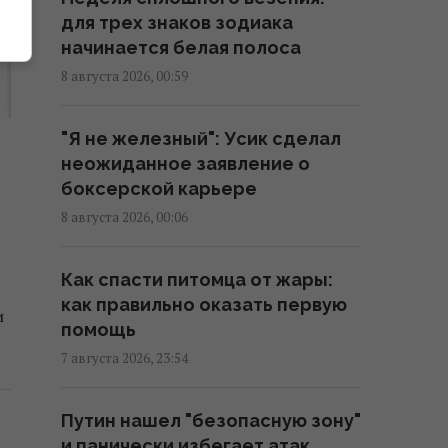
законопроект Грэма заставит
для трех знаков зодиака
его принять меры, – WSJ
начинается белая полоса
02:56 суббота, 08 августа 2026
8 августа 2026, 00:59
Мелони отреагировала на
"Я не железный": Усик сделал
требование Испании о
неожиданное заявление о
проведении пограничных
боксерской карьере
проверок в Шенгенской зоне
8 августа 2026, 00:06
02:23 суббота, 08 августа 2026
Как спасти питомца от жары:
Солнечная электростанция
как правильно оказать первую
перегородила привычные
и
помощь
маршруты животных: они
нашли выход
7 августа 2026, 23:54
02:18 суббота, 08 августа 2026
Путин нашел "безопасную зону"
и панически избегает атак