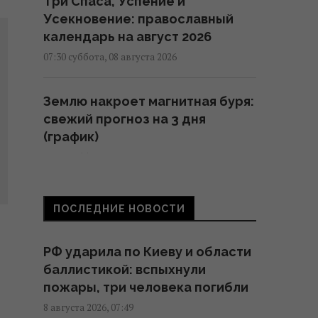
Три Спаса, Успение и
Усекновение: православный
календарь на август 2026
07:30 суббота, 08 августа 2026
Землю накроет магнитная буря:
свежий прогноз на 3 дня
(график)
07:10 суббота, 08 августа 2026
8 августа: церковный праздник
ПОСЛЕДНИЕ НОВОСТИ
сегодня, что нужно сделать,
чтобы исполнилось желание
РФ ударила по Киеву и области
06:30 суббота, 08 августа 2026
баллистикой: вспыхнули
пожары, три человека погибли
Поражают воображение: какие
8 августа 2026, 07:49