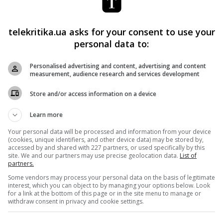
Кино
Новости
Docudays UA выпустил 6-й каталог
telekritika.ua asks for your consent to use your
украинской документалистики
personal data to:
Telekritika
25.11.2020 18:15
Personalised advertising and content, advertising and content
measurement, audience research and services development
Он включает информацию о документальных
фильмах и проектах на стадии производства.
Store and/or access information on a device
Learn more
Поделиться:
Facebook
Twitter
Your personal data will be processed and information from your device
(cookies, unique identifiers, and other device data) may be stored by,
accessed by and shared with 227 partners, or used specifically by this
site. We and our partners may use precise geolocation data.
List of
partners.
Some vendors may process your personal data on the basis of legitimate
interest, which you can object to by managing your options below. Look
for a link at the bottom of this page or in the site menu to manage or
withdraw consent in privacy and cookie settings.