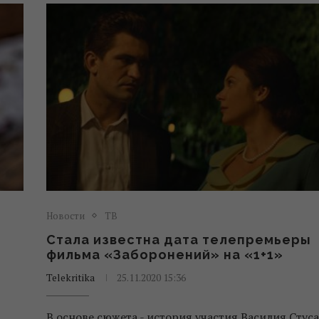
Новости
ТВ
Стала известна дата телепремьеры
фильма «Заборонений» на «1+1»
Telekritika
25.11.2020 15:36
В основе сюжета - история участия Василия Стуса