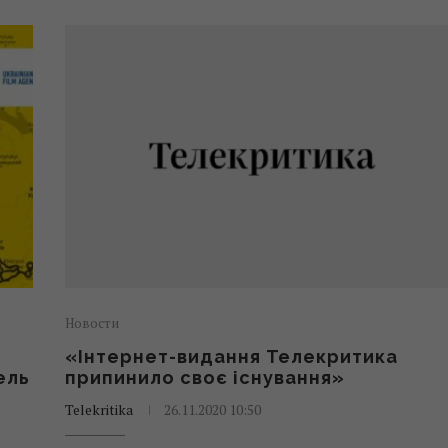
Новости
«Інтернет-видання Телекритика
ель
припинило своє існування»
Telekritika
26.11.2020 10:50