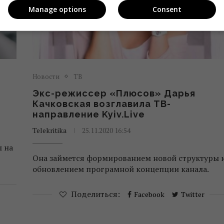
Manage options
Consent
Новости
ТВ
Экс-режиссер «Плюсов» Дарья
Качковская возглавила ТВ-
направление Kyiv.Live
Telekritika
25.11.2020 16:54
ы на
Она займется формированием новой структуры 
обновлением програмной концепции канала.
Поделиться:
Facebook
Twitter