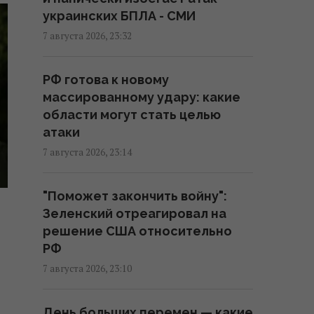
Саудовская Аравия, Пакистан и
украинских БПЛА - СМИ
Турция заключили соглашение
о взаимной обороне, – Reuters
7 августа 2026, 23:32
01:44 суббота, 08 августа 2026
РФ готова к новому
массированному удару: какие
Эксперты назвали 10 фактов о
области могут стать целью
Праге, которые стоит знать
атаки
перед поездкой
7 августа 2026, 23:14
01:15 суббота, 08 августа 2026
"Поможет закончить войну":
Россия предлагает
Зеленский отреагировал на
иностранным заказчикам новую
решение США относительно
ракету для Су-57, – СМИ
РФ
00:32 суббота, 08 августа 2026
7 августа 2026, 23:10
Старый монитор еще рано
День больших перемен — какие