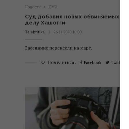
Новости
СМИ
Суд добавил новых обвиняемых по
делу Хашогги
Telekritika
26.11.2020 10:00
Заседание перенесли на март.
Поделиться:
Facebook
Twitter