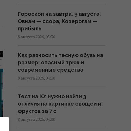
самые большие организмы на
планете
Гороскоп на завтра, 9 августа:
06:27 суббота, 08 августа 2026
Овнам — ссора, Козерогам —
прибыль
В июле Украина сбила 87%
8 августа 2026, 05:36
ударных дронов и лишь 15%
баллистических ракет, – отчет
Как разносить тесную обувь на
05:31 суббота, 08 августа 2026
размер: опасный трюк и
современные средства
Пчелы ориентируются не
8 августа 2026, 04:30
только по солнцу и запаху: у них
обнаружили еще один "компас"
Тест на IQ: нужно найти 3
05:24 суббота, 08 августа 2026
отличия на картинке овощей и
фруктов за 7 с
РФ будет платить Украине по
8 августа 2026, 04:00
$20 млрд в год: экономист