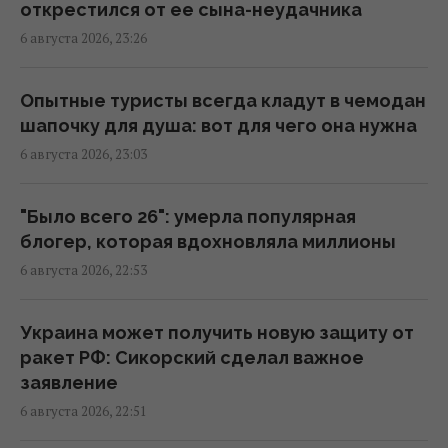
заработной платы педагогов с 1 сентября
открестился от ее сына-неудачника
22:53 четверг, 06 августа 2026
6 августа 2026, 23:26
Миф развенчан: сколько на самом деле
Опытные туристы всегда кладут в чемодан
могут работать ядерные реакторы
шапочку для душа: вот для чего она нужна
22:12 четверг, 06 августа 2026
6 августа 2026, 23:03
Такое оружие есть только у нескольких
"Было всего 26": умерла популярная
стран: Зеленский о создании украинской
блогер, которая вдохновляла миллионы
баллистики
6 августа 2026, 22:53
22:00 четверг, 06 августа 2026
Украина может получить новую защиту от
"Динамо" одержало важную победу в
ракет РФ: Сикорский сделал важное
квалификации Лиги конференций
заявление
21:57 четверг, 06 августа 2026
6 августа 2026, 22:51