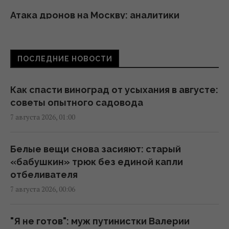
Атака дронов на Москву: аналитики
оценили эффективность работы
российской ПВО
23:39 четверг, 06 августа 2026
ПОСЛЕДНИЕ НОВОСТИ
Женщины с дипломами чаще выбирают
Как спасти виноград от усыхания в августе:
успешных мужчин без высшего
советы опытного садовода
образования, – исследование
7 августа 2026, 01:00
23:24 четверг, 06 августа 2026
Белые вещи снова засияют: старый
Украина ставит Путина на предвыборные
«бабушкин» трюк без единой капли
часы, - Newsweek
отбеливателя
23:07 четверг, 06 августа 2026
7 августа 2026, 00:06
Корецкий объявил об увеличении
"Я не готов": муж путинистки Валерии