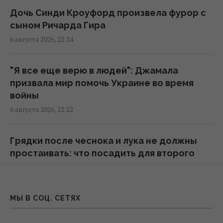
Анчоусы или сардины: какая рыба
Дочь Синди Кроуфорд произвела фурор с
полезнее
сыном Ричарда Гира
21:47 четверг, 06 августа 2026
6 августа 2026, 22:24
В Украину может поступить
"Я все еще верю в людей": Джамала
противодроновая ракета CM-70 из Канады,
призвала мир помочь Украине во время
– СМИ
войны
21:42 четверг, 06 августа 2026
6 августа 2026, 22:22
Чем Украина может уничтожать
Грядки после чеснока и лука не должны
"Искандеры": эксперты назвали
простаивать: что посадить для второго
единственный реальный вариант
урожая
21:24 четверг, 06 августа 2026
6 августа 2026, 21:54
МЫ В СОЦ. СЕТЯХ
Часть ракеты SpaceX разбилась о Луну:
"Мое место не в Малибу": Бандерас назвал
ученые рассказали, что увидели в