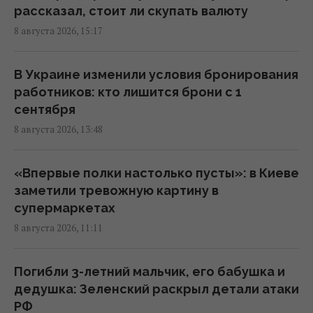
боевой вертолет: что известно
рассказал, стоит ли скупать валюту
12:17 суббота, 08 августа 2026
8 августа 2026, 15:17
Украина согласилась не нападать на
В Украине изменили условия бронирования
нероссийские танкеры с нефтью в Черном
работников: кто лишится брони с 1
море, - Bloomberg
сентября
11:24 суббота, 08 августа 2026
8 августа 2026, 13:48
В России загорелись сразу два крупных
«Впервые полки настолько пусты»: в Киеве
НПЗ после атаки украинских дронов
заметили тревожную картину в
10:55 суббота, 08 августа 2026
супермаркетах
8 августа 2026, 11:11
Ни одну баллистическую ракету не сбили:
Воздушные силы раскрыли детали ночной
Погибли 3-летний мальчик, его бабушка и
атаки РФ
дедушка: Зеленский раскрыл детали атаки
09:26 суббота, 08 августа 2026
РФ