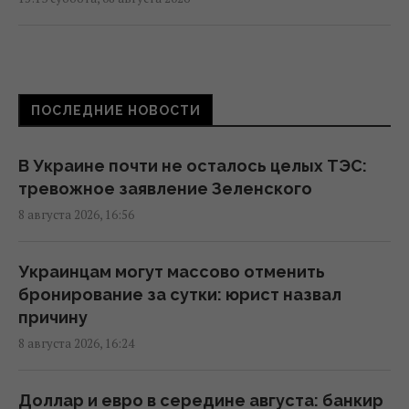
Избрание судей МУС: что случилось с
кандидатом от Украины
15:04 суббота, 08 августа 2026
ПОСЛЕДНИЕ НОВОСТИ
Россия уничтожает украинское сельское
В Украине почти не осталось целых ТЭС:
хозяйство и саму природу Украины, –
тревожное заявление Зеленского
Forbes
8 августа 2026, 16:56
14:41 суббота, 08 августа 2026
Украинцам могут массово отменить
Вучич заявил, что не видит путей для
бронирование за сутки: юрист назвал
скорейшего завершения войны в Украине
причину
14:32 суббота, 08 августа 2026
8 августа 2026, 16:24
В Кировоградской области разбился
Доллар и евро в середине августа: банкир