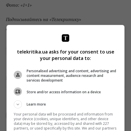
Фото: «1+1»
Подписывайтесь на «Телекритику»
в
Telegram
и
Facebook
!
telekritika.ua asks for your consent to use
ТСН
your personal data to:
Personalised advertising and content, advertising and
content measurement, audience research and
0
Поделиться:
Facebook
Twitter
services development
Store and/or access information on a device
Learn more
TELEKRITIKA
Your personal data will be processed and information from
your device (cookies, unique identifiers, and other device
data) may be stored by, accessed by and shared with 227
partners, or used specifically by this site. We and our partners