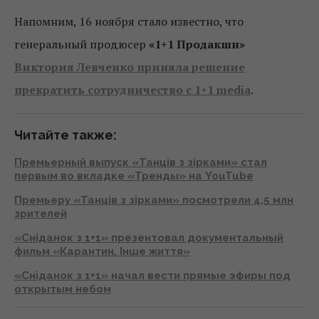
Напомним, 16 ноября стало известно, что
генеральный продюсер
«1+1 Продакшн»
Виктория Левченко приняла решение
прекратить сотрудничество с 1+1 media
.
Читайте также:
Премьерный выпуск «Танців з зірками» стал
первым во вкладке «Тренды» на YouTube
Премьеру «Танців з зірками» посмотрели 4,5 млн
зрителей
«Сніданок з 1+1» презентовал документальный
фильм «Карантин. Інше життя»
«Сніданок з 1+1» начал вести прямые эфиры под
открытым небом