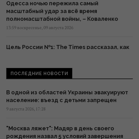
Одесса ночью пережила самый
масштабный удар за всё время
полномасштабной войны, – Коваленко
13:59 воскресенье, 09 августа 2026
Цель России №1: The Times рассказал, как
работает украинский отряд "глубоких
ударов" по РФ
13:55 воскресенье, 09 августа 2026
ПОСЛЕДНИЕ НОВОСТИ
Не "костыли", не "коляска" и не "носилки":
В одной из областей Украины эвакуируют
как правильно говорить на украинском
население: въезд с детьми запрещен
языке, – филолог
9 августа 2026, 17:28
12:44 воскресенье, 09 августа 2026
"Москва ляжет": Мадяр в день своего
В Одесской области из-за атаки РФ
рождения назва л 5 условий завершения