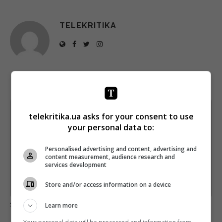
TELEKRITIKA
Щотижневий лист з найцікавішим.
telekritika.ua asks for your consent to use
Пишемо з любов'ю
!
your personal data to:
Підпишіться ще раз, якщо не отримуєте від нас листи
Personalised advertising and content, advertising and
content measurement, audience research and
*
Підписатись→
services development
Store and/or access information on a device
Предоставлено SendPulse
загрузка...
Learn more