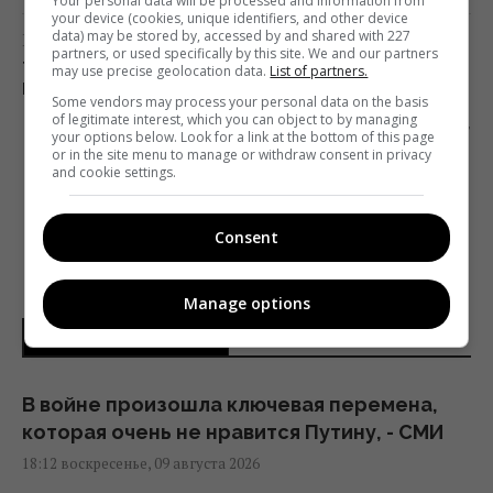
Your personal data will be processed and information from
your device (cookies, unique identifiers, and other device
data) may be stored by, accessed by and shared with 227
Предыдущий пост
partners, or used specifically by this site. We and our partners
ТКАЧЕНКО АНОНСИРОВАЛ МАСШТАБНЫЙ
may use precise geolocation data.
List of partners.
ПРОЕКТ ПО МЕДИАГРАМОТНОСТИ
Some vendors may process your personal data on the basis
of legitimate interest, which you can object to by managing
Следующий пост
your options below. Look for a link at the bottom of this page
or in the site menu to manage or withdraw consent in privacy
БОКС-ОФИС: ИСТОРИЯ ПОВТОРЯЕТСЯ
and cookie settings.
Consent
Manage options
НОВОСТИ УКРАИНЫ
В войне произошла ключевая перемена,
которая очень не нравится Путину, - СМИ
18:12 воскресенье, 09 августа 2026