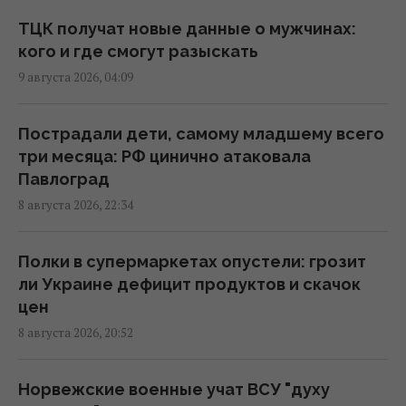
ТЦК получат новые данные о мужчинах:
РФ готовит масштабные удары по Киеву
кого и где смогут разыскать
перед 24 августа: в ISW раскрыли цели
9 августа 2026, 04:09
врага
10:21 воскресенье, 09 августа 2026
Пострадали дети, самому младшему всего
три месяца: РФ цинично атаковала
Россия нанесла массированный удар по
Павлоград
Одессе: нет света и воды, много
8 августа 2026, 22:34
пострадавших
10:12 воскресенье, 09 августа 2026
Полки в супермаркетах опустели: грозит
ли Украине дефицит продуктов и скачок
ВСУ взяли в плен Мохамеда Салаха: в сети
цен
распространяется интервью с тезкой
8 августа 2026, 20:52
звездного футболиста
09:46 воскресенье, 09 августа 2026
Норвежские военные учат ВСУ "духу