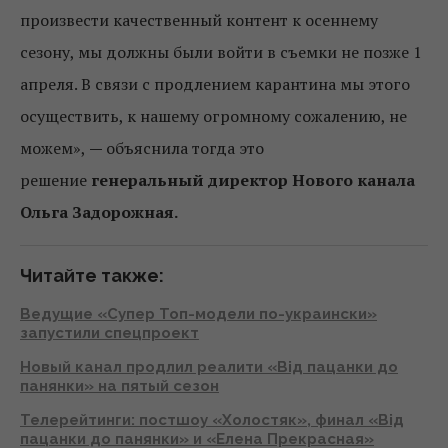
произвести качественный контент к осеннему
сезону, мы должны были войти в съемки не позже 1
апреля. В связи с продлением карантина мы этого
осуществить, к нашему огромному сожалению, не
можем»,
—
объяснила тогда это
решение
генеральный директор Нового канала
Ольга Задорожная.
Читайте также:
Ведущие «Супер Топ-модели по-украински»
запустили спецпроект
Новый канал продлил реалити «Від пацанки до
панянки» на пятый сезон
Телерейтинги: постшоу «Холостяк», финал «Від
пацанки до панянки» и «Елена Прекрасная»