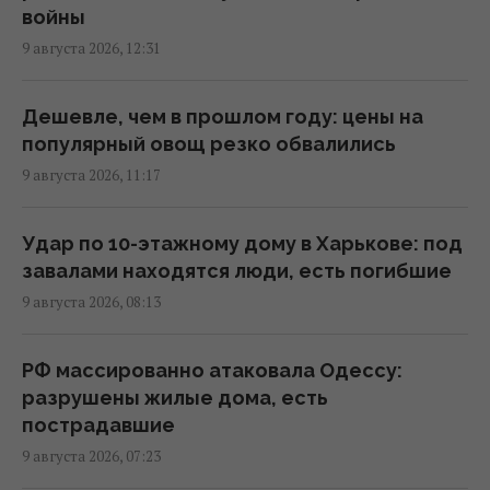
ограничено движение к пунктам пропуска
войны
с Молдовой, – ГПСУ
9 августа 2026, 12:31
12:18 воскресенье, 09 августа 2026
Дешевле, чем в прошлом году: цены на
"Мы выстоим, Москва ляжет": Мадяр назва л
популярный овощ резко обвалились
5 условий завершения войны
9 августа 2026, 11:17
11:57 воскресенье, 09 августа 2026
Удар по 10-этажному дому в Харькове: под
В Геленджике уничтожена позиция С-400,
завалами находятся люди, есть погибшие
из которой 8 августа били по Украине, -
9 августа 2026, 08:13
Мадяр
11:43 воскресенье, 09 августа 2026
РФ массированно атаковала Одессу:
разрушены жилые дома, есть
Россияне продвинулись в Часовом Яру, –
пострадавшие
DeepState
9 августа 2026, 07:23
11:16 воскресенье, 09 августа 2026