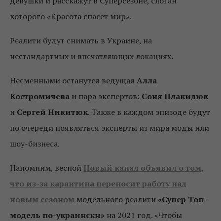
девушки и расскажут в Суперсезоне, слоган
которого «Красота спасет мир».
Реалити будут снимать в Украине, на
нестандартных и впечатляющих локациях.
Несменными останутся ведущая
Алла
Костромичева
и пара экспертов:
Соня Плакидюк
и
Сергей Никитюк
. Также в каждом эпизоде будут
по очереди появляться эксперты из мира моды или
шоу-бизнеса.
Напомним, весной
Новый канал объявил о том,
что из-за карантина переносит работу над
новым сезоном
модельного реалити
«Супер Топ-
модель по-украински»
на 2021 год. «Чтобы