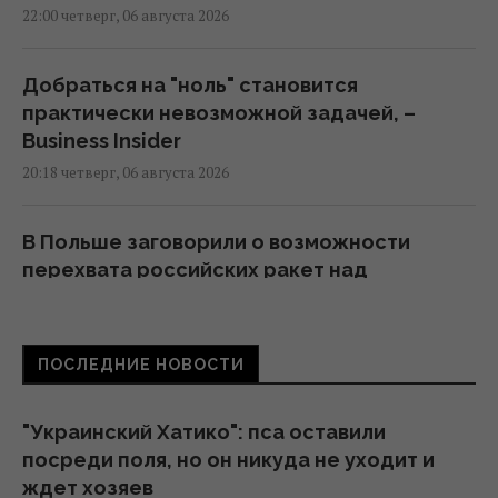
22:00 четверг, 06 августа 2026
Добраться на "ноль" становится
практически невозможной задачей, –
Business Insider
20:18 четверг, 06 августа 2026
В Польше заговорили о возможности
перехвата российских ракет над
Украиной, - PAP
19:35 четверг, 06 августа 2026
ПОСЛЕДНИЕ НОВОСТИ
В Украине появится новый праздник: что
будут отмечать 8 августа
"Украинский Хатико": пса оставили
18:04 четверг, 06 августа 2026
посреди поля, но он никуда не уходит и
ждет хозяев