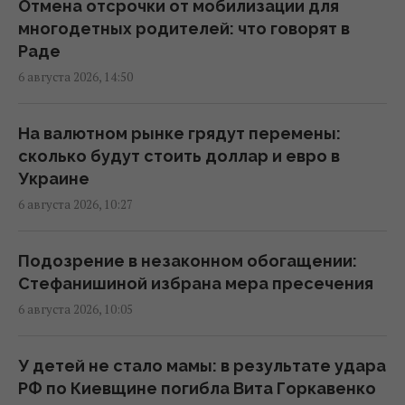
кого теперь считают "уклонистами"
Отмена отсрочки от мобилизации для
16:57 четверг, 06 августа 2026
многодетных родителей: что говорят в
Раде
6 августа 2026, 14:50
В Фонде госимущества прогнозируют
сложности с приватизацией крупных
государственных активов
На валютном рынке грядут перемены:
15:58 четверг, 06 августа 2026
сколько будут стоить доллар и евро в
Украине
6 августа 2026, 10:27
Когда у Украины появится собственная
баллистика: Зеленский раскрыл сроки
15:45 четверг, 06 августа 2026
Подозрение в незаконном обогащении:
Стефанишиной избрана мера пресечения
6 августа 2026, 10:05
В Румынии уже знают, куда РФ нанесет
удар в следующий раз, – СМИ
15:40 четверг, 06 августа 2026
У детей не стало мамы: в результате удара
РФ по Киевщине погибла Вита Горкавенко