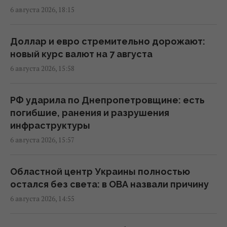
6 августа 2026, 18:15
В Еврокомиссии отреагировали на
заявление Зеленского о сокращении
поставок ракет
Доллар и евро стремительно дорожают:
17:58 четверг, 06 августа 2026
новый курс валют на 7 августа
6 августа 2026, 15:58
Ракет из США не хватит: эксперт объяснил
проблему с пусковыми установками РФ
РФ ударила по Днепропетровщине: есть
17:33 четверг, 06 августа 2026
погибшие, ранения и разрушения
инфраструктуры
6 августа 2026, 15:57
Новых солдат из Северной Кореи Россия
может бросить на штурмы: эксперт назвал
направление
Областной центр Украины полностью
17:04 четверг, 06 августа 2026
остался без света: в ОВА назвали причину
6 августа 2026, 14:55
Украинских мужчин лишили защиты в ЕС: