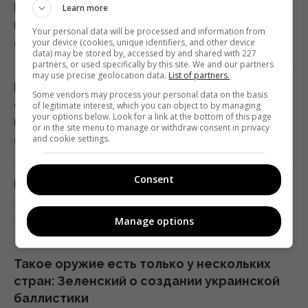
Июньский оптимизм украинцев улетучился,
Learn more
перелома в войне нет, – немецкий эксперт
Your personal data will be processed and information from
your device (cookies, unique identifiers, and other device
05:25 пятница, 07 августа 2026
data) may be stored by, accessed by and shared with 227
partners, or used specifically by this site. We and our partners
may use precise geolocation data.
List of partners.
В Генштабе ВСУ сообщили, на какую сумму
Some vendors may process your personal data on the basis
страны НАТО выделят Украине военную
of legitimate interest, which you can object to by managing
your options below. Look for a link at the bottom of this page
помощь
or in the site menu to manage or withdraw consent in privacy
and cookie settings.
02:52 пятница, 07 августа 2026
Consent
Корецкий объявил об увеличении
заработной платы педагогов с 1 сентября
Manage options
22:53 четверг, 06 августа 2026
Такое оружие есть только у нескольких
стран: Зеленский о создании украинской
баллистики