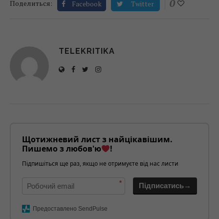
0
Поделиться:
Facebook
Twitter
TELEKRITIKA
Щотижневий лист з найцікавішим.
Пишемо з любов'ю
!
Підпишіться ще раз, якщо не отримуєте від нас листи
*
Підписатись→
Предоставлено SendPulse