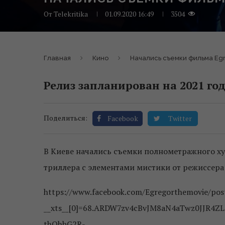
От
Telekritika
01.09.2020 16:49
3504
Главная
Кино
Начались съемки фильма Eg
Релиз запланирован на 2021 год
Поделиться:
Facebook
Twitter
В Киеве начались съемки полнометражного х
триллера с элементами мистики от режиссера
https://www.facebook.com/Egregorthemovie/po
__xts__[0]=68.ARDW7zv4cBvJM8aN4aTwz0JJR4
thQhbG2R-