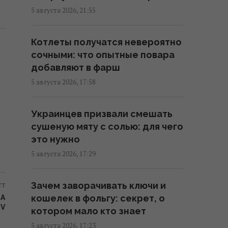
которые помогут бороться с
5 августа 2026, 21:55
лишним весом
07:57 четверг, 06 августа 2026
Котлеты получатся невероятно
сочными: что опытные повара
Поздравления с
добавляют в фарш
Преображением Господним:
5 августа 2026, 17:58
трогательные пожелания и
открытки
Украинцев призвали смешать
07:30 четверг, 06 августа 2026
сушеную мяту с солью: для чего
это нужно
Сегодня - Яблочный Спас: как
5 августа 2026, 17:29
правильно поздравлять родных
и близких
ст
Зачем заворачивать ключи и
07:30 четверг, 06 августа 2026
кошелек в фольгу: секрет, о
РА
TV
котором мало кто знает
Что за праздник
5 августа 2026, 17:23