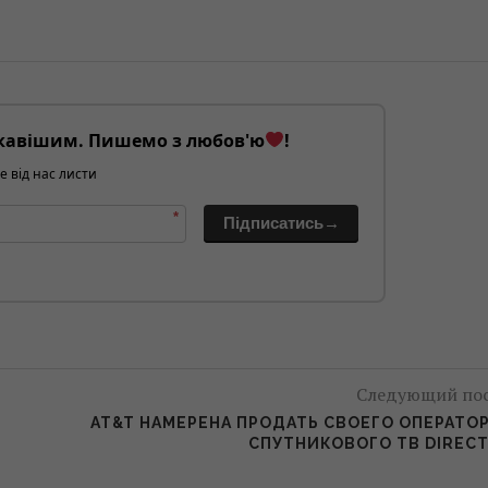
кавішим. Пишемо з любов'ю
!
е від нас листи
*
Підписатись→
Следующий по
AT&T НАМЕРЕНА ПРОДАТЬ СВОЕГО ОПЕРАТО
СПУТНИКОВОГО ТВ DIREC