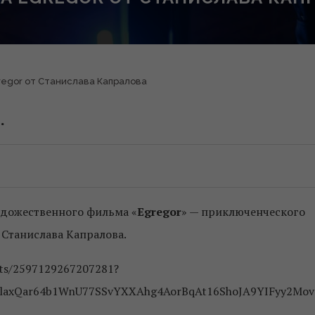
regor от Станислава Капралова
.
удожественного фильма «
Egregor
» — приключенческого
 Станислава Капралова.
sts/2597129267207281?
ZLlaxQar64b1WnU77SSvYXXAhg4AorBqAt16ShoJA9YIFyy2Mov