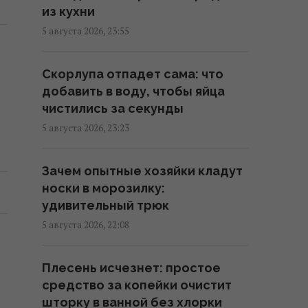
время": почему стоит
из кухни
посмотреть лучшую
5 августа 2026, 23:55
европейскую анимацию года
08:56 четверг, 06 августа 2026
Скорлупа отпадет сама: что
добавить в воду, чтобы яйца
Пользы будет мало: названо
чистились за секунды
самое неподходящее время
5 августа 2026, 23:23
для употребления кофе
08:50 четверг, 06 августа 2026
Зачем опытные хозяйки кладут
носки в морозилку:
Что нельзя делать на три
удивительный трюк
Спаса: какие запреты
5 августа 2026, 22:08
соблюдали наши предки
08:15 четверг, 06 августа 2026
Плесень исчезнет: простое
средство за копейки очистит
Не только вкусно: 9 видов чая,
шторку в ванной без хлорки