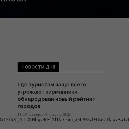
НОВОСТИ ДНЯ
Где туристам чаще всего
угрожают карманники:
обнародован новый рейтинг
городов
11:59 четверг, 06 августа 2026
G1NIbZl_Y1i29HbqOMvlXl1krczim_3aIi9ZwlMYaOTkIxvAwIc