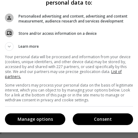
personal data to:
ует мистические Эгрегоры из энергии и борется за
ва и овладением мира.
Personalised advertising and content, advertising and content
measurement, audience research and services development
раине — в Киеве и Львове, также они будут проходить в
Store and/or access information on a device
ланируется на 2021 год.
Learn more
з победителей 9-го конкурсного отбора и создается при
Your personal data will be processed and information from your device
(cookies, unique identifiers, and other device data) may be stored by,
accessed by and shared with 227 partners, or used specifically by this
site. We and our partners may use precise geolocation data.
List of
partners.
тервью рассказал подробности о сьемках фильма Let
Some vendors may process your personal data on the basis of legitimate
interest, which you can object to by managing your options below. Look
for a link at the bottom of this page or in the site menu to manage or
withdraw consent in privacy and cookie settings.
Manage options
Consent
ванной Сахно
о