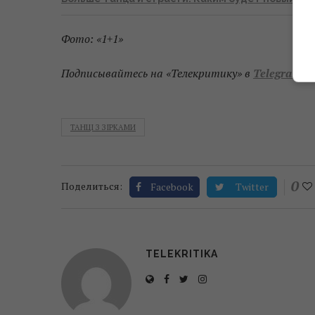
Фото: «1+1»
Подписывайтесь на «Телекритику» в
Telegram
и
ТАНЦІ З ЗІРКАМИ
0
Поделиться:
Facebook
Twitter
TELEKRITIKA