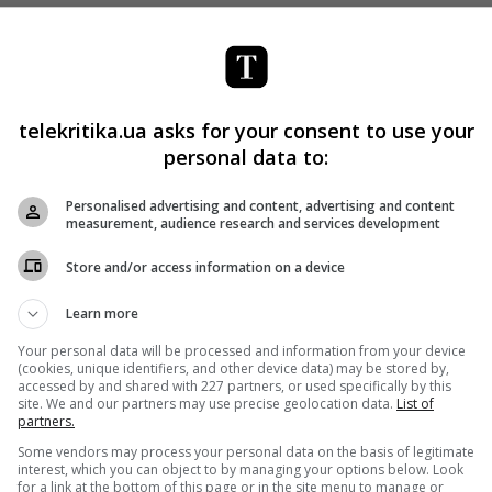
тальных, но я кайфую от них. Принимая участие в проекте
настроение зрителям, но и приятно удивить их!» —
telekritika.ua asks for your consent to use your
» состоится этой осенью на «1+1».
personal data to:
зона проекта
присоединился футболист Сергей
Personalised advertising and content, advertising and content
measurement, audience research and services development
Store and/or access information on a device
Learn more
 «Танці з зірками»
Your personal data will be processed and information from your device
(cookies, unique identifiers, and other device data) may be stored by,
«Танців з зірками» на «1+1»
accessed by and shared with 227 partners, or used specifically by this
site. We and our partners may use precise geolocation data.
List of
Танців з зірками» на «1+1»
partners.
Some vendors may process your personal data on the basis of legitimate
ми»
interest, which you can object to by managing your options below. Look
for a link at the bottom of this page or in the site menu to manage or
он шоу «Танці з зірками»