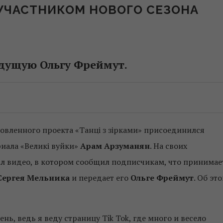
 УЧАСТНИКОМ НОВОГО СЕЗОНА
едущую Ольгу Фреймут.
овленного проекта «Танці з зірками» присоединился
риала «Великі вуйки»
Арам Арзуманян
. На своих
вал видео, в котором сообщил подписчикам, что принимае
Сергея Мельника
и передает его
Ольге Фреймут
. Об эт
ь, ведь я веду страницу Tik Tok, где много и весело