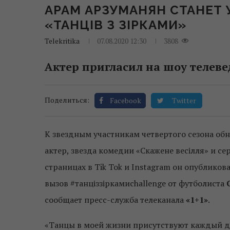
АРАМ АРЗУМАНЯН СТАНЕТ
«ТАНЦІВ З ЗІРКАМИ»
Telekritika
07.08.2020 12:30
3808
Актер пригласил на шоу телев
Поделиться:
Facebook
Twitter
К звездным участникам четвертого сезона обн
актер, звезда комедии «Скажене весілля» и се
страницах в Tik Tok и Instagram он опублико
вызов #танціззіркамиchallenge от футболиста
сообщает пресс-служба телеканала
«1+1»
.
«Танцы в моей жизни присутствуют каждый ден