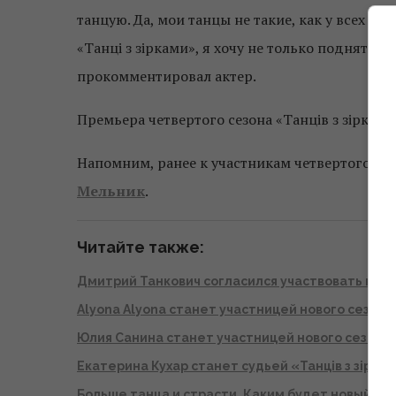
танцую. Да, мои танцы не такие, как у всех ос
«Танці з зірками», я хочу не только поднять 
прокомментировал актер.
Премьера четвертого сезона «Танців з зірками
Напомним, ранее к участникам четвертого се
Мельник
.
Читайте также:
Дмитрий Танкович согласился участвовать в шоу
Alyona Alyona станет участницей нового сезона 
Юлия Санина станет участницей нового сезона «
Екатерина Кухар станет судьей «Танців з зірка
Больше танца и страсти. Каким будет новый сез