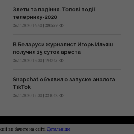
Злети та падіння. Топові події
телеринку-2020
|
280559
26.11.2020 16:50
В Беларуси журналист Игорь Ильяш
получил 15 суток ареста
|
194345
26.11.2020 13:00
Snapchat объявил о запуске аналога
TikTok
|
221048
26.11.2020 12:00
Рекламодателям
Контакты
Правила использован