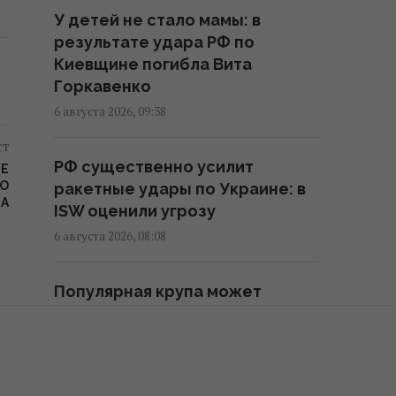
У детей не стало мамы: в
Украинских мужчин лишили
результате удара РФ по
защиты в ЕС: кого теперь
Киевщине погибла Вита
считают "уклонистами"
Горкавенко
16:57 четверг, 06 августа 2026
6 августа 2026, 09:38
ст
В Фонде госимущества
РФ существенно усилит
прогнозируют сложности с
КЕ
ПО
ракетные удары по Украине: в
приватизацией крупных
ТА
ISW оценили угрозу
государственных активов
6 августа 2026, 08:08
15:58 четверг, 06 августа 2026
Популярная крупа может
Когда у Украины появится
побить новую ценовую отметку:
собственная баллистика:
чего ждать уже в августе
Зеленский раскрыл сроки
5 августа 2026, 23:28
15:45 четверг, 06 августа 2026