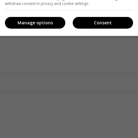
withdraw consent in privacy and cookie settings.
Manage options
Consent
Facebook
!