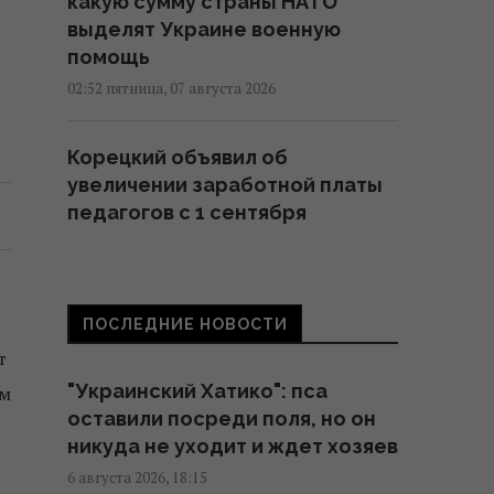
какую сумму страны НАТО
выделят Украине военную
помощь
02:52 пятница, 07 августа 2026
Корецкий объявил об
увеличении заработной платы
педагогов с 1 сентября
22:53 четверг, 06 августа 2026
Такое оружие есть только у
ПОСЛЕДНИЕ НОВОСТИ
нескольких стран: Зеленский о
т
создании украинской
"Украинский Хатико": пса
ом
баллистики
оставили посреди поля, но он
22:00 четверг, 06 августа 2026
никуда не уходит и ждет хозяев
6 августа 2026, 18:15