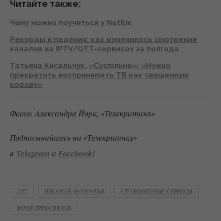
Читайте также:
Чему можно поучиться у Netflix
Рекорды и падения: как изменилось смотрение
каналов на IPTV/OTT-сервисах за полгода
Татьяна Кисельчук, «Суспільне»: «Нужно
прекратить воспринимать ТВ как священную
корову»
Фото: Александра Йорк, «Телекритика»
Подписывайтесь на «Телекритику»
в
Telegram
и
Facebook
!
OTT
НИКОЛАЙ ФАЕНГОЛЬД
СТРИМИНГОВЫЕ СЕРВИСЫ
ФЕДОР ГРЕЧАНИНОВ