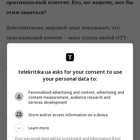
оригинальный контент. Кто, по-вашему, мог бы
этим заняться?
Действительно, мировой опыт показывает, что
оригинальный контент – залог успеха любой ОТТ-
платформы. Если мы рассматриваем гипотезу
создания единой платформы, то к ней нужно
относиться как отдельному субъекту хозяйственной
telekritika.ua asks for your consent to use
деятельности, а в таком случае эта платформа
your personal data to:
должна производить оригинальный и интересный
Personalised advertising and content, advertising and
контент. В Украине много сильных продакшенов,
content measurement, audience research and
services development
которые могут это делать. К примеру, Группа
Store and/or access information on a device
Starlight Media создала продюсерский центр
Starlight Originals
, задачей которого и является
Learn more
разработка эксклюзивного контента для крупных
Your personal data will be processed and information from