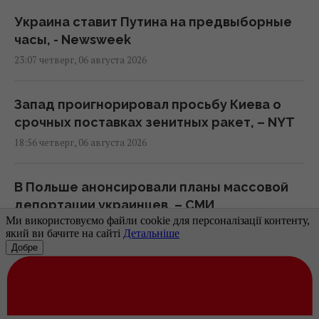
Украина ставит Путина на предвыборные
часы, - Newsweek
23:07 четверг, 06 августа 2026
Запад проигнорировал просьбу Киева о
срочных поставках зенитных ракет, – NYT
18:56 четверг, 06 августа 2026
В Польше анонсировали планы массовой
депортации украинцев, – СМИ
18:17 четверг, 06 августа 2026
НОВОСТИ ДНЯ
Атакованный в Лейпциге самолет
"Антонова" перевозил боеприпасы, - СМИ
17:08 четверг, 06 августа 2026
Похолодание и сильные дожди накрывают