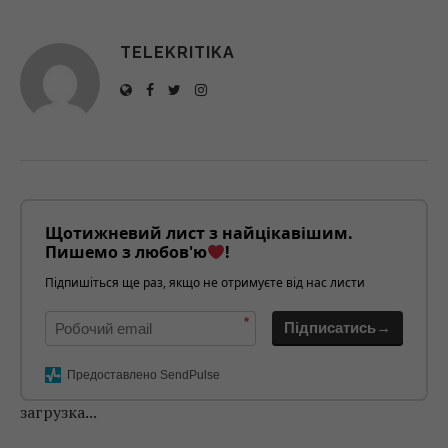
TELEKRITIKA
Щотижневий лист з найцікавішим.
Пишемо з любов'ю
!
Підпишіться ще раз, якщо не отримуєте від нас листи
*
Підписатись→
Предоставлено SendPulse
загрузка...