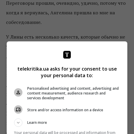
Переговоры прошли, очевидно, удачно, потому что
когда я вернулась, Ангелина пришла ко мне на
собеседование.
У Лины есть несколько качеств, которые обычно не
уживаются в одном человеке. Например, она за два
дня запустила межплатформенный 4-часовой
марафон «На карантине», то есть сработала как
telekritika.ua asks for your consent to use
продюсер. Лина уехала в Гаагу освещать процесс по
your personal data to:
делу сбитого борта MH17, то есть сработала как
Personalised advertising and content, advertising and
content measurement, audience research and
полевой корреспондент. Лина обновила документ
services development
«Редакционные основы», проведя серию сессий с
Store and/or access information on a device
BBC
, то есть показала, что умеет работать с
программными документами. В ней магическим
Learn more
образом сочетаются теоретик и практик, и неясно,
Your personal data will be processed and information from