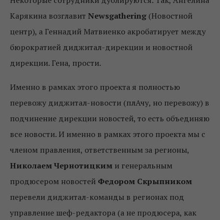
Некоторые сотрудники дублируются. Так, Ангелина
Карякина возглавит
Newsgathering
(Новостной
центр), а Геннадий Матвиенко акробатирует между
бюрократией диджитал-дирекции и новостной
дирекции. Гена, прости.
Именно в рамках этого проекта я полностью
перевожу диджитал-новости (плАчу, но перевожу) в
подчинение дирекции новостей, то есть объединяю
все новости. И именно в рамках этого проекта мы с
членом правления, ответственным за регионы,
Николаем Чернотицким
и генеральным
продюсером новостей
Федором Скрыпником
перевели диджитал-команды в регионах под
управление шеф-редактора (а не продюсера, как