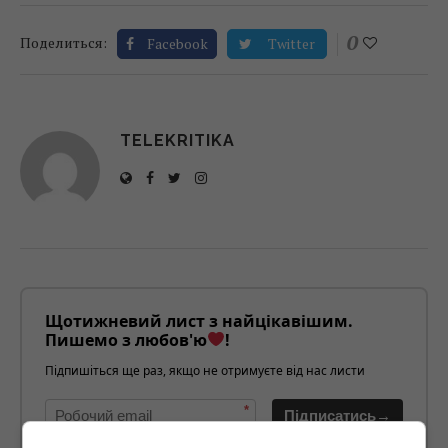
0
Поделиться:
Facebook
Twitter
TELEKRITIKA
Щотижневий лист з найцікавішим.
Пишемо з любов'ю
!
Підпишіться ще раз, якщо не отримуєте від нас листи
*
Підписатись→