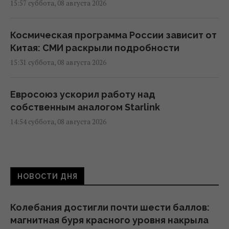
15:57 суббота, 08 августа 2026
Космическая программа России зависит от
Китая: СМИ раскрыли подробности
15:31 суббота, 08 августа 2026
Евросоюз ускорил работу над
собственным аналогом Starlink
14:54 суббота, 08 августа 2026
США внезапно уволили генерала,
командовавшего войсками в Европе
НОВОСТИ ДНЯ
12:13 суббота, 08 августа 2026
Колебания достигли почти шести баллов:
Главный генерал США ищет выход из
магнитная буря красного уровня накрыла
войны в Иране, чтобы не разозлить