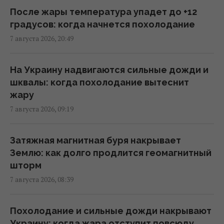
02:56 суббота, 08 августа 2026
После жары температура упадет до +12
градусов: когда начнется похолодание
7 августа 2026, 20:49
Мелони отреагировала на требование
Испании о проведении пограничных
проверок в Шенгенской зоне
На Украину надвигаются сильные дожди и
02:23 суббота, 08 августа 2026
шквалы: когда похолодание вытеснит
жару
7 августа 2026, 09:19
Саудовская Аравия, Пакистан и Турция
заключили соглашение о взаимной
обороне, – Reuters
Затяжная магнитная буря накрывает
01:44 суббота, 08 августа 2026
Землю: как долго продлится геомагнитный
шторм
7 августа 2026, 08:39
Бывшему главе МИД Венгрии может
грозить до трёх лет лишения свободы, –
СМИ
Похолодание и сильные дожди накрывают
23:17 пятница, 07 августа 2026
Украину: когда жара отступит повсюду