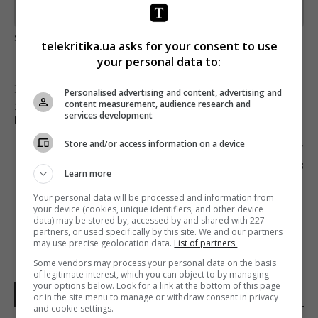
Предоставлено SendPulse
загрузка...
telekritika.ua asks for your consent to use
your personal data to:
Предыдущий пост
Personalised advertising and content, advertising and
content measurement, audience research and
ЗАЧЕМ УКРАИНСКОМУ PAYTV-РЫНКУ НУЖНА
services development
НАЦИОНАЛЬНАЯ СТРИМИНГОВАЯ ПЛАТФОРМА
Store and/or access information on a device
Следующий пост
ДРАМА «ЗАБУТІ» ВЫХОДИТ В ПРОКАТ 3
Learn more
СЕНТЯБРЯ
Your personal data will be processed and information from
your device (cookies, unique identifiers, and other device
data) may be stored by, accessed by and shared with 227
partners, or used specifically by this site. We and our partners
may use precise geolocation data.
List of partners.
Some vendors may process your personal data on the basis
of legitimate interest, which you can object to by managing
your options below. Look for a link at the bottom of this page
НОВОСТИ МИРА
or in the site menu to manage or withdraw consent in privacy
and cookie settings.