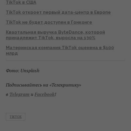
TikTok в США
TikTok откроет первый дата-центр в Европе
TikTok не будет доступен в Гонконге
Квартальная выручка ByteDance, которой
принадлежит TikTok, выросла на 130%
Материнская компания TikTok оценена в $100
млрд
Фото: Unsplash
Подписывайтесь на «Телекритику»
в
Telegram
и
Facebook
!
TIKTOK