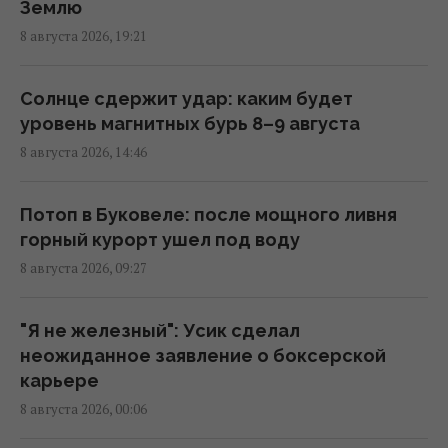
Землю
Трампа, - CNN
8 августа 2026, 19:21
11:21 суббота, 08 августа 2026
Солнце сдержит удар: каким будет
Разведка США связывает с Россией дрон
уровень магнитных бурь 8–9 августа
со взрывчаткой в аэропорту Лейпцига, –
8 августа 2026, 14:46
WSJ
09:59 суббота, 08 августа 2026
Потоп в Буковеле: после мощного ливня
горный курорт ушел под воду
"Смело и мужественно": СМИ раскрыли, кто
8 августа 2026, 09:27
спас украинский самолет от дрона в
Лейпциге
08:59 суббота, 08 августа 2026
"Я не железный": Усик сделал
неожиданное заявление о боксерской
карьере
Трамп неохотно усиливает давление на
8 августа 2026, 00:06
РФ, но законопроект Грэма заставит его
принять меры, – WSJ