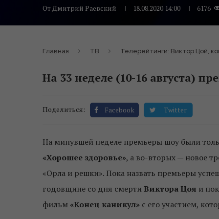
От
Дмитрий Раевский
18.08.2020 14:00
6176
Главная
ТВ
Телерейтинги: Виктор Цой, ко
На 33 неделе (10-16 августа) п
Поделиться:
Facebook
Twitter
На минувшей неделе премьеры шоу были тольк
«Хорошее здоровье»
, а во-вторых — новое т
«Орла и решки». Пока назвать премьеры успе
годовщине со дня смерти
Виктора Цоя
и пок
фильм
«Конец каникул»
с его участием, кото