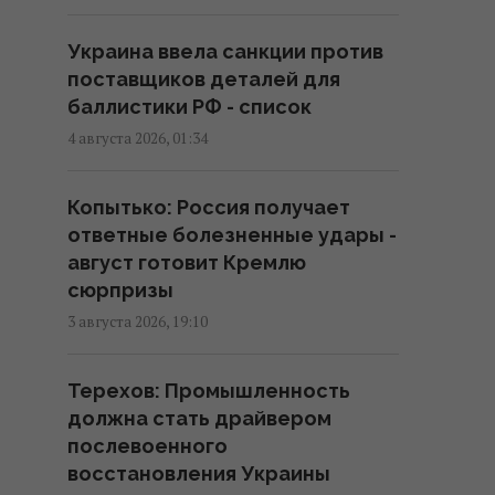
банкир озвучил прогноз курса
доллара до середины августа
Украина ввела санкции против
11:53 четверг, 06 августа 2026
поставщиков деталей для
баллистики РФ - список
"ПриватБанк" обновил курс
4 августа 2026, 01:34
валют: сколько стоит доллар
сегодня
Копытько: Россия получает
11:03 четверг, 06 августа 2026
ответные болезненные удары -
август готовит Кремлю
100 гривень за литр
сюрпризы
отменяются: эксперт дал
3 августа 2026, 19:10
обнадеживающий прогноз цен
на топливо
Терехов: Промышленность
10:49 четверг, 06 августа 2026
должна стать драйвером
послевоенного
В банках и обменниках евро
восстановления Украины