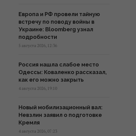
сидят без воды: премьер
отреагировал
Европа и РФ провели тайную
13:28 четверг, 06 августа 2026
встречу по поводу войны в
Украине: Bloomberg узнал
Судоходство через Баб-эль-
подробности
Мандебский пролив почти
5 августа 2026, 12:36
полностью остановилось, –
Reuters
Россия нашла слабое место
13:02 четверг, 06 августа 2026
Одессы: Коваленко рассказал,
как его можно закрыть
Можно ли вернуть товар в
4 августа 2026, 19:10
магазин, если потерял чек:
ответ юриста
Новый мобилизационный вал:
12:21 четверг, 06 августа 2026
Невзлин заявил о подготовке
Кремля
Когда ожидать обвала гривни:
4 августа 2026, 07:23