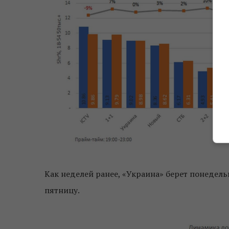
Как неделей ранее, «Украина» берет понедель
пятницу.