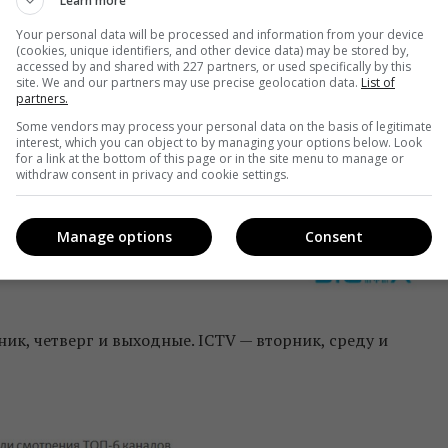
Learn more
Your personal data will be processed and information from your device
(cookies, unique identifiers, and other device data) may be stored by,
accessed by and shared with 227 partners, or used specifically by this
site. We and our partners may use precise geolocation data.
List of
partners.
Some vendors may process your personal data on the basis of legitimate
interest, which you can object to by managing your options below. Look
for a link at the bottom of this page or in the site menu to manage or
withdraw consent in privacy and cookie settings.
Manage options
Consent
ник, четверг и выходные. ICTV — вторник, среду и