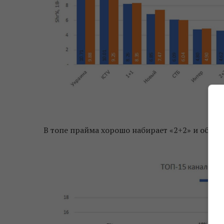
В топе прайма хорошо набирает «2+2» и обходи