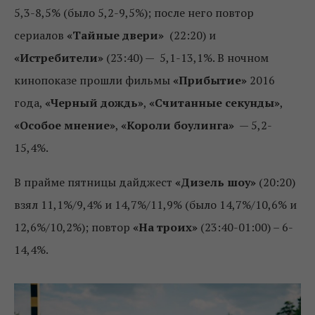
5,3-8,5% (было 5,2-9,5%); после него повтор
сериалов
«Тайные двери»
(22:20) и
«Истребители»
(23:40) — 5,1-13,1%. В ночном
кинопоказе прошли фильмы
«Прибытие»
2016
года,
«Черный дождь»
,
«Считанные секунды»
,
«Особое мнение»
,
«Короли боулинга»
— 5,2-
15,4%.
В прайме пятницы дайджест
«Дизель шоу»
(20:20)
взял 11,1%/9,4% и 14,7%/11,9% (было 14,7%/10,6% и
12,6%/10,2%); повтор
«На троих»
(23:40-01:00) – 6-
14,4%.