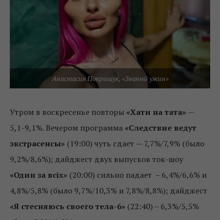
Анастасия Покрищук, «Званый ужин»
Утром в воскресенье повторы
«Хати на тата»
—
5,1-9,1%. Вечером программа
«Следствие ведут
экстрасенсы»
(19:00) чуть сдает — 7,7%/7,9% (было
9,2%/8,6%); дайджест двух выпусков ток-шоу
«Один за всіх»
(20:00) сильно падает – 6,4%/6,6% и
4,8%/5,8% (было 9,7%/10,3% и 7,8%/8,8%); дайджест
«Я стесняюсь своего тела-6»
(22:40) – 6,3%/5,5%