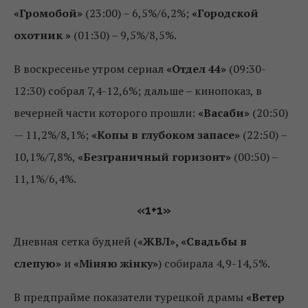
«Громобой»
(23:00) – 6,5%/6,2%;
«Городской
охотник »
(01:30) – 9,5%/8,5%.
В воскресенье утром сериал
«Отдел 44»
(09:30-
12:30) собрал 7,4-12,6%; дальше – кинопоказ, в
вечерней части которого прошли:
«Васаби»
(20:50)
— 11,2%/8,1%;
«Копы в глубоком запасе»
(22:50) –
10,1%/7,8%,
«Безграничный горизонт»
(00:50) –
11,1%/6,4%.
«
1+1»
Дневная сетка будней (
«ЖВЛ», «Свадьбы в
слепую»
и
«Міняю жінку»
) собирала 4,9-14,5%.
В предпрайме показатели турецкой драмы
«Ветер