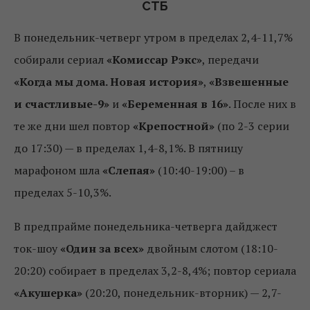
СТБ
В понедельник-четверг утром в пределах 2,4-11,7%
собирали сериал
«Комиссар Рэкс»
, передачи
«Когда мы дома. Новая история»
,
«Взвешенные
и счастливые-9»
и
«Беременная в 16»
. После них в
те же дни шел повтор
«Крепостной»
(по 2-3 серии
до 17:30) — в пределах 1,4-8,1%. В пятницу
марафоном шла
«Слепая»
(10:40-19:00) – в
пределах 5-10,3%.
В предпрайме понедельника-четверга дайджест
ток-шоу
«Один за всех»
двойным слотом (18:10-
20:20) собирает в пределах 3,2-8,4%; повтор сериала
«Акушерка»
(20:20, понедельник-вторник) — 2,7-