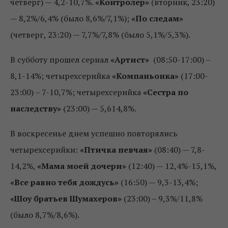
четверг) — 4,2-10,7%.
«Контролер»
(вторник, 23:20)
— 8,2%/6,4% (было 8,6%/7,1%);
«По следам»
(четверг, 23:20) — 7,7%/7,8% (было 5,1%/5,3%).
В субботу прошел сериал
«Артист»
(08:50-17:00) –
8,1-14%; четырехсерийка
«Компаньонка»
(17:00-
23:00) – 7-10,7%; четырехсерийка
«Сестра по
наследству»
(23:00) — 5,614,8%.
В воскресенье днем успешно повторялись
четырехсерийки:
«Птичка певчая»
(08:40) — 7,8-
14,2%,
«Мама моей дочери»
(12:40) — 12,4%-15,1%,
«Все равно тебя дождусь»
(16:50) — 9,3-13,4%;
«Шоу братьев Шумахеров»
(23:00) – 9,3%/11,8%
(было 8,7%/8,6%).