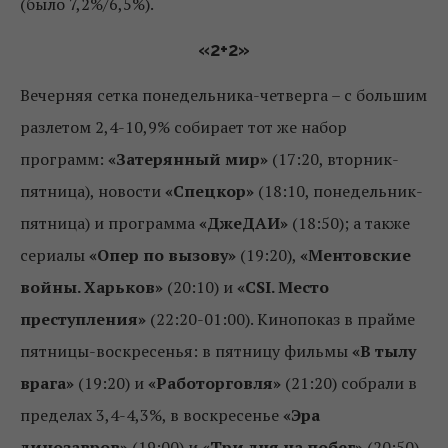
(было 7,2%/6,5%).
«2+2»
Вечерняя сетка понедельника-четверга – с большим
разлетом 2,4-10,9% собирает тот же набор
программ:
«Затерянный мир»
(17:20, вторник-
пятница), новости
«Спецкор»
(18:10, понедельник-
пятница) и программа
«ДжеДАИ»
(18:50); а также
сериалы
«Опер по вызову»
(19:20),
«Ментовские
войны. Харьков»
(20:10) и
«CSI. Место
преступления»
(22:20-01:00). Кинопоказ в прайме
пятницы-воскресенья: в пятницу фильмы
«В тылу
врага»
(19:20) и
«Работорговля»
(21:20) собрали в
пределах 3,4-4,3%, в воскресенье
«Эра
динозавров»
(19:00) и
«Три дня на побег»
(20:50)