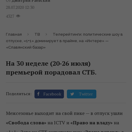
От
Дмитрий Раевский
28.07.2020 12:30
4327
Главная
ТВ
Телерейтинги: политические шоу в
отпуске, «1+1» доминирует в прайме, на «Интере» —
«Славянский базар»
На 30 неделе (20-26 июля)
премьерой порадовал СТБ.
Поделиться:
Facebook
Twitter
Межсезонье выходит на свой пике — в отпуск ушли
«Свобода слова»
на ICTV и
«Право на владу»
на
«1+1». Зато на СТБ запустили шоу
«Звана вечеря»
в