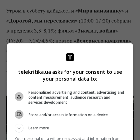
Утром в субботу дайджесты
«Мира наизнанку»
и
«Дорогой, мы переезжаем»
(10:00-17:20) собрали
в пределах 3,3-8,1%; фильм
«Значит, война»
(17:20) — 7,1%/4,5%; повтор
«Вечернего квартала»
(20:10) — 10,2%/8% (было 8,1%/9%);
«Украинские
сенсации»
(22:10) — 7,5%/6,1% (было 6,4%/5,3%);
«Светская жизнь»
(23:10, новый выпуск + повтор)
telekritika.ua asks for your consent to use
your personal data to:
— 6,3%/4,8% и 4,4%/4,5%.
Personalised advertising and content, advertising and
content measurement, audience research and
services development
Store and/or access information on a device
Learn more
Your personal data will be processed and information from