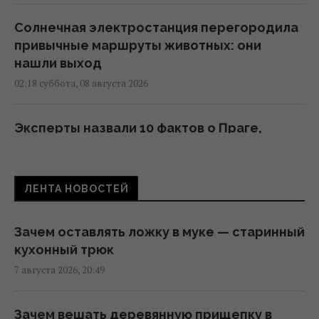
Солнечная электростанция перегородила
привычные маршруты животных: они
нашли выход
02:18 суббота, 08 августа 2026
Эксперты назвали 10 фактов о Праге,
которые стоит знать перед поездкой
01:15 суббота, 08 августа 2026
ЛЕНТА НОВОСТЕЙ
Одна фраза мгновенно поставит на место
высокомерного человека: психолог
Зачем оставлять ложку в муке — старинный
раскрыла секрет
кухонный трюк
23:07 пятница, 07 августа 2026
7 августа 2026, 20:49
В печально известных Boeing-737 нашли
Зачем вешать деревянную прищепку в