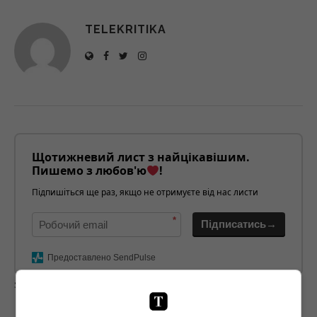
TELEKRITIKA
Щотижневий лист з найцікавішим.
Пишемо з любов'ю
!
Підпишіться ще раз, якщо не отримуєте від нас листи
*
Підписатись→
Предоставлено SendPulse
загрузка...