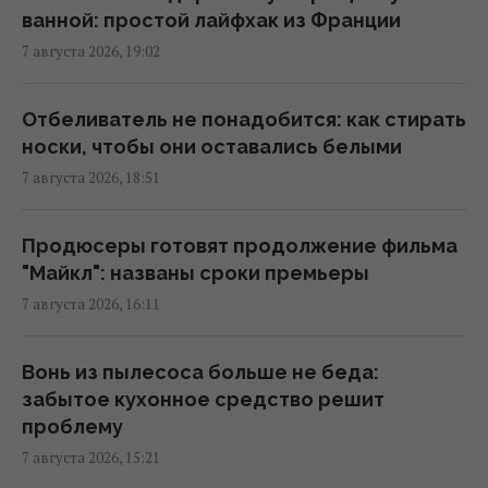
еще одну проблему
ванной: простой лайфхак из Франции
22:31 пятница, 07 августа 2026
7 августа 2026, 19:02
Россия наконец-то возвращает свой
Отбеливатель не понадобится: как стирать
ядерный крейсер за $5 млрд, но есть
носки, чтобы они оставались белыми
проблема
7 августа 2026, 18:51
22:12 пятница, 07 августа 2026
Продюсеры готовят продолжение фильма
Пилот, сбежавший из КНДР, впервые сел за
"Майкл": названы сроки премьеры
штурвал Boeing 737 и был потрясен
7 августа 2026, 16:11
20:18 пятница, 07 августа 2026
Вонь из пылесоса больше не беда:
Какое комнатное растение вам нравится:
забытое кухонное средство решит
психологический тест на суперсилу
проблему
18:00 пятница, 07 августа 2026
7 августа 2026, 15:21