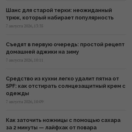
Он лазал по деревьям, как кот, но при этом
Шанс для старой терки: неожиданный
был первой в истории собакой на планете
трюк, который набирает популярность
(фото)
7 августа 2026, 13:35
17:21 пятница, 07 августа 2026
Съедят в первую очередь: простой рецепт
Любят ли кошки своих хозяев так же, как
домашней аджики на зиму
собаки: вот что выяснила наука
7 августа 2026, 10:11
16:17 пятница, 07 августа 2026
Средство из кухни легко удалит пятна от
От поддельных гидов до ИИ: названы
SPF: как отстирать солнцезащитный крем с
самые опасные мошеннические ловушки
одежды
для туристов
7 августа 2026, 10:09
15:34 пятница, 07 августа 2026
Как заточить ножницы с помощью сахара
5 самых дешевых направлений Европы для
за 2 минуты — лайфхак от повара