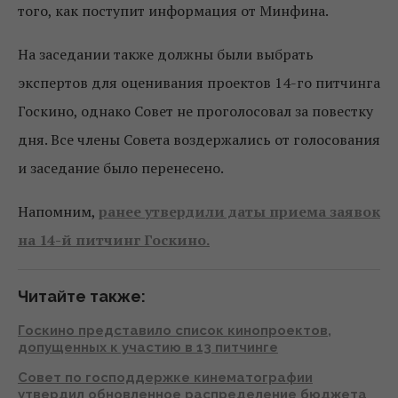
того, как поступит информация от Минфина.
На заседании также должны были выбрать
экспертов для оценивания проектов 14-го питчинга
Госкино, однако Совет не проголосовал за повестку
дня. Все члены Совета воздержались от голосования
и заседание было перенесено.
Напомним,
ранее утвердили даты приема заявок
на 14-й питчинг Госкино.
Читайте также:
Госкино представило список кинопроектов,
допущенных к участию в 13 питчинге
Совет по господдержке кинематографии
утвердил обновленное распределение бюджета