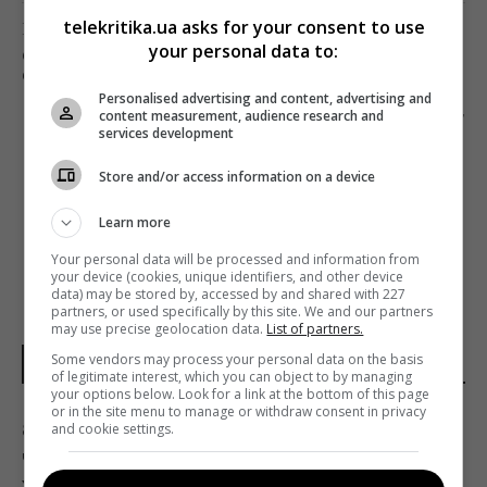
telekritika.ua asks for your consent to use
Предыдущий пост
your personal data to:
ОБЪЯВЛЕН КАСТИНГ НА ГЛАВНЫЕ РОЛИ В
ФИЛЬМЕ «Я І ФЕЛІКС» ИРИНЫ ЦИЛЫК
Personalised advertising and content, advertising and
Следующий пост
content measurement, audience research and
services development
TWITTER ОБЪЯВИЛ О ТОМ, ЧТО ХАКЕРЫ
ПОЛУЧИЛИ ДОСТУП К ЛИЧНЫМ СООБЩЕНИЯМ
Store and/or access information on a device
ЗНАМЕНИТОСТЕЙ
Learn more
Your personal data will be processed and information from
your device (cookies, unique identifiers, and other device
data) may be stored by, accessed by and shared with 227
partners, or used specifically by this site. We and our partners
may use precise geolocation data.
List of partners.
Some vendors may process your personal data on the basis
НОВОСТИ ДНЯ
of legitimate interest, which you can object to by managing
your options below. Look for a link at the bottom of this page
or in the site menu to manage or withdraw consent in privacy
8 августа: церковный праздник сегодня,
and cookie settings.
что нужно сделать, чтобы исполнилось
желание