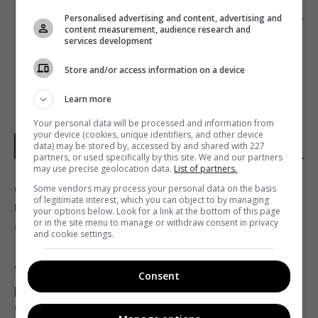
КРЫМСКОГО ГРАЖДАНСКОГО ЖУРНАЛИСТА
Personalised advertising and content, advertising and
content measurement, audience research and
ОСТАВИЛИ ПОД СТРАЖЕЙ
services development
Store and/or access information on a device
Learn more
Your personal data will be processed and information from
your device (cookies, unique identifiers, and other device
data) may be stored by, accessed by and shared with 227
НОВОСТИ МИРА
partners, or used specifically by this site. We and our partners
may use precise geolocation data.
List of partners.
Один из ближайших соратников Асада
Some vendors may process your personal data on the basis
of legitimate interest, which you can object to by managing
прячется в Москве, - The Telegraph
your options below. Look for a link at the bottom of this page
or in the site menu to manage or withdraw consent in privacy
01:58 воскресенье, 09 августа 2026
and cookie settings.
"Это очень больно": сын Байдена
Consent
рассказал о состоянии здоровья своего
отца