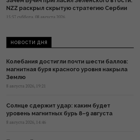
Зачем Вучич пригласил Зеленского в гости:
NZZ раскрыл скрытую стратегию Сербии
15:57 суббота, 08 августа 2026
Космическая программа России зависит от
НОВОСТИ ДНЯ
Китая: СМИ раскрыли подробности
15:31 суббота, 08 августа 2026
Колебания достигли почти шести баллов:
магнитная буря красного уровня накрыла
Евросоюз ускорил работу над
Землю
собственным аналогом Starlink
8 августа 2026, 19:21
14:54 суббота, 08 августа 2026
Солнце сдержит удар: каким будет
США внезапно уволили генерала,
уровень магнитных бурь 8–9 августа
командовавшего войсками в Европе
8 августа 2026, 14:46
12:13 суббота, 08 августа 2026