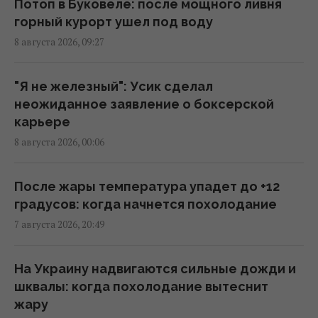
Потоп в Буковеле: после мощного ливня
Главный генерал США ищет выход из
горный курорт ушел под воду
войны в Иране, чтобы не разозлить
8 августа 2026, 09:27
Трампа, - CNN
11:21 суббота, 08 августа 2026
"Я не железный": Усик сделал
неожиданное заявление о боксерской
Разведка США связывает с Россией дрон
карьере
со взрывчаткой в аэропорту Лейпцига, –
8 августа 2026, 00:06
WSJ
09:59 суббота, 08 августа 2026
После жары температура упадет до +12
градусов: когда начнется похолодание
"Смело и мужественно": СМИ раскрыли, кто
7 августа 2026, 20:49
спас украинский самолет от дрона в
Лейпциге
08:59 суббота, 08 августа 2026
На Украину надвигаются сильные дожди и
шквалы: когда похолодание вытеснит
жару
Трамп неохотно усиливает давление на