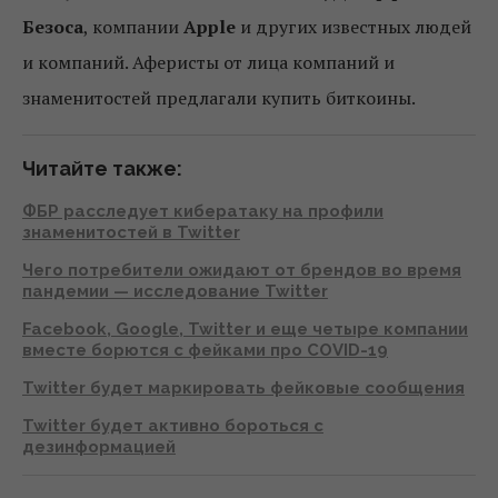
Безоса
, компании
Apple
и других известных людей
и компаний. Аферисты от лица компаний и
знаменитостей предлагали купить биткоины.
Читайте также:
ФБР расследует кибератаку на профили
знаменитостей в Twitter
Чего потребители ожидают от брендов во время
пандемии — исследование Twitter
Facebook, Google, Twitter и еще четыре компании
вместе борются с фейками про COVID-19
Twitter будет маркировать фейковые сообщения
Twitter будет активно бороться с
дезинформацией