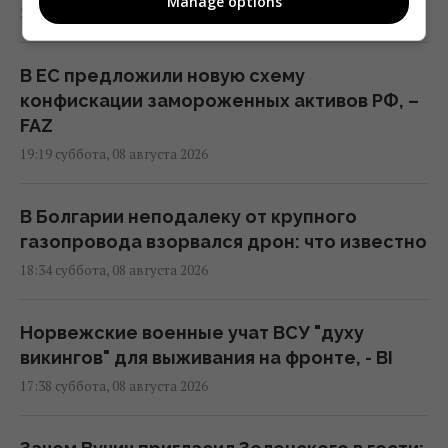
Manage options
21:15 суббота, 08 августа 2026
В ЕС предложили новую схему
конфискации замороженных активов РФ, –
FAZ
19:19 суббота, 08 августа 2026
В Болгарии неподалеку от крупного
газопровода взорвался дрон: что известно
18:34 суббота, 08 августа 2026
Норвежские военные учат ВСУ "духу
викингов" для выживания на фронте, - BI
17:38 суббота, 08 августа 2026