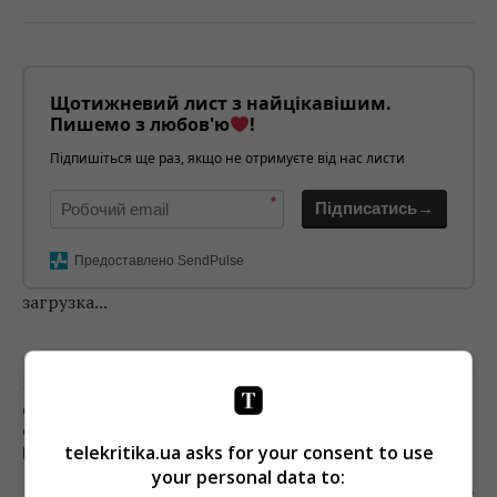
Щотижневий лист з найцікавішим.
Пишемо з любов'ю
!
Підпишіться ще раз, якщо не отримуєте від нас листи
*
Підписатись→
Предоставлено SendPulse
загрузка...
Предыдущий пост
СОВЕТ ПО ГОСПОДДЕРЖКЕ КИНЕМАТОГРАФИИ
СООБЩИЛ, ЧТО НЕ ПОЛУЧАЕТ СТИПЕНДИИ ОТ
telekritika.ua asks for your consent to use
ГОСКИНО
your personal data to:
Следующий пост