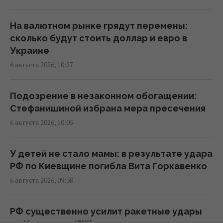
удар в следующий раз, – СМИ
15:40 четверг, 06 августа 2026
На валютном рынке грядут перемены:
сколько будут стоить доллар и евро в
Украине
Украинец в Германии шпионил за
6 августа 2026, 10:27
оборонным предприятием, его задержали
15:34 четверг, 06 августа 2026
Подозрение в незаконном обогащении:
Стефанишиной избрана мера пресечения
Россия срочно ищет замену своим
6 августа 2026, 10:05
"Искандарам": эксперт указал причину
15:22 четверг, 06 августа 2026
У детей не стало мамы: в результате удара
РФ по Киевщине погибла Вита Горкавенко
Оккупанты атаковали дроном маршрутку в
6 августа 2026, 09:38
Херсоне: среди раненых – ребенок
15:09 четверг, 06 августа 2026
РФ существенно усилит ракетные удары