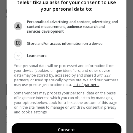
telekritika.ua asks for your consent to use
Предыдущий пост
your personal data to:
HBO СНИМЕТ СЕРИАЛ О ПОИСКАХ ВАКЦИНЫ
ОТ КОРОНАВИРУСА
Personalised advertising and content, advertising and
content measurement, audience research and
Следующий пост
services development
YOUTUBE УДАЛИЛ КАНАЛ «ЦАРЬГРАД» С
МИЛЛИОНОМ ПОДПИСЧИКОВ
Store and/or access information on a device
Learn more
Your personal data will be processed and information from
your device (cookies, unique identifiers, and other device
data) may be stored by, accessed by and shared with 227
partners, or used specifically by this site. We and our partners
may use precise geolocation data.
List of partners.
НОВОСТИ УКРАИНЫ
Some vendors may process your personal data on the basis
of legitimate interest, which you can object to by managing
your options below. Look for a link at the bottom of this page
Корецкий объявил об увеличении
or in the site menu to manage or withdraw consent in privacy
and cookie settings.
заработной платы педагогов с 1 сентября
22:53 четверг, 06 августа 2026
Consent