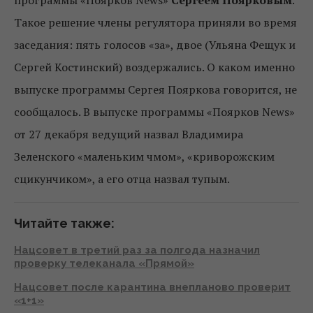
программы «Поярков News»
Сергеем Поярковым
.
Такое решение члены регулятора приняли во время
заседания: пять голосов «за», двое (Ульяна Фещук и
Сергей Костинский) воздержались. О каком именно
выпуске программы Сергея Пояркова говорится, не
сообщалось. В выпуске программы «Поярков News»
от 27 декабря ведущий назвал Владимира
Зеленского «маленьким чмом», «криворожским
сцикунчиком», а его отца назвал тупым.
Читайте также:
Нацсовет в третий раз за полгода назначил
проверку телеканала «Прямой»
Нацсовет после карантина внепланово проверит
«1+1»