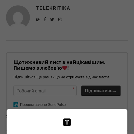
TELEKRITIKA
Щотижневий лист з найцікавішим.
Пишемо з любов'ю
!
Підпишіться ще раз, якщо не отримуєте від нас листи
*
Підписатись→
Предоставлено SendPulse
загрузка...