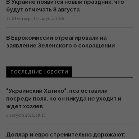
В Украине появится новый праздник: что
будут отмечать 8 августа
18:04 четверг, 06 августа 2026
В Еврокомиссии отреагировали на
заявление Зеленского о сокращении
поставок ракет
17:58 четверг, 06 августа 2026
ПОСЛЕДНИЕ НОВОСТИ
Ракет из США не хватит: эксперт объяснил
проблему с пусковыми установками РФ
"Украинский Хатико": пса оставили
17:33 четверг, 06 августа 2026
посреди поля, но он никуда не уходит и
ждет хозяев
6 августа 2026, 18:15
Новых солдат из Северной Кореи Россия
может бросить на штурмы: эксперт назвал
направление
Доллар и евро стремительно дорожают: