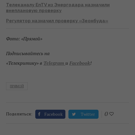
Телеканалу EnTV из Энергодара назначили
внеплановую проверку
Регулятор назначил проверку «Зеонбуда»
Фото: «Прямой»
Подписывайтесь на
«Телекритику»
в
Telegram
и
Facebook
!
ПРЯМОЙ
0
Поделиться:
Facebook
Twitter