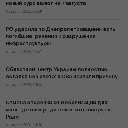
17:04 четверг, 06 августа 2026
новый курс валют на 7 августа
6 августа 2026, 15:58
Украинских мужчин лишили защиты в ЕС:
кого теперь считают "уклонистами"
РФ ударила по Днепропетровщине: есть
16:57 четверг, 06 августа 2026
погибшие, ранения и разрушения
инфраструктуры
6 августа 2026, 15:57
В Фонде госимущества прогнозируют
сложности с приватизацией крупных
государственных активов
Областной центр Украины полностью
15:58 четверг, 06 августа 2026
остался без света: в ОВА назвали причину
6 августа 2026, 14:55
Когда у Украины появится собственная
баллистика: Зеленский раскрыл сроки
Отмена отсрочки от мобилизации для
15:45 четверг, 06 августа 2026
многодетных родителей: что говорят в
Раде
6 августа 2026, 14:50
В Румынии уже знают, куда РФ нанесет