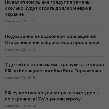
07:37 четверг, 06 августа 2026
На валютном рынке грядут перемены:
сколько будут стоить доллар и евро в
Украине
Ударами по Киеву Путин спасает свой
6 августа 2026, 10:27
авторитет в глазах россиян, – Sky News
05:32 четверг, 06 августа 2026
Подозрение в незаконном обогащении:
Стефанишиной избрана мера пресечения
Путин перестраивает боевые действия в
6 августа 2026, 10:05
Украине: в WSJ рассказали, чего он
жаждет
02:28 четверг, 06 августа 2026
У детей не стало мамы: в результате удара
РФ по Киевщине погибла Вита Горкавенко
6 августа 2026, 09:38
Новый уровень эскалации: The Guardian о
взрывчатке возле украинского самолета в
Лейпциге
РФ существенно усилит ракетные удары
23:57 среда, 05 августа 2026
по Украине: в ISW оценили угрозу
6 августа 2026, 08:08