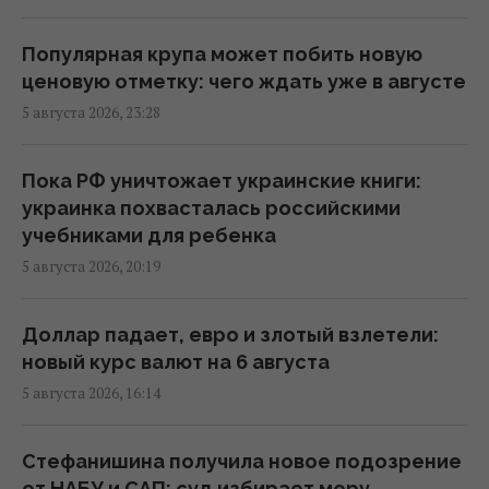
Путинские войска устраивают "сафари" на
людей в Херсоне: аналитик назвала
Популярная крупа может побить новую
причину
ценовую отметку: чего ждать уже в августе
23:34 среда, 05 августа 2026
5 августа 2026, 23:28
ИИ, спутники и баллистика: NYT о силе и
Пока РФ уничтожает украинские книги:
слабости Украины в войне за небо
украинка похвасталась российскими
21:55 среда, 05 августа 2026
учебниками для ребенка
5 августа 2026, 20:19
Сколько иностранцев воюют за Украину:
Решетилова дала ответ
Доллар падает, евро и злотый взлетели:
21:53 среда, 05 августа 2026
новый курс валют на 6 августа
5 августа 2026, 16:14
Зеленский допустил, что партнеры
придержали антибаллистику, чтобы
Стефанишина получила новое подозрение
Украина была "уступчивой"
от НАБУ и САП: суд избирает меру