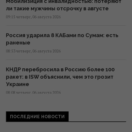
Мобилизиция с инвалидностью: потеряют
ли такие мужчины отсрочку в августе
09:15 четверг, 06 августа 2026
Россия ударила 8 КАБами по Сумам: есть
раненые
08:53 четверг, 06 августа 2026
КНДР перебросила в Россию более 100
ракет: в ISW объяснили, чем это грозит
Украине
08:08 четверг, 06 августа 2026
Зеленский обвинил партнеров в
ПОСЛЕДНИЕ НОВОСТИ
"ужасающих жертвах" после удара по
Киеву, - WP