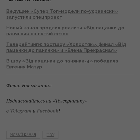
Ведущие «Супер Топ-модели по-украински»
запустили спецпроект
Новый канал продлил реалити «Від пацанки до
панянки» на пятый сезон
Телерейтинги: постшоу «Холостяк», финал «Від
пацанки до панянки» и «Елена Прекрасная»
В шоу «Від пацанки до панянки-4» победила
Евгения Мазур
Фото: Новый канал
Подписывайтесь на «Телекритику»
в
Telegram
и
Facebook
!
НОВЫЙ КАНАЛ
ШОУ