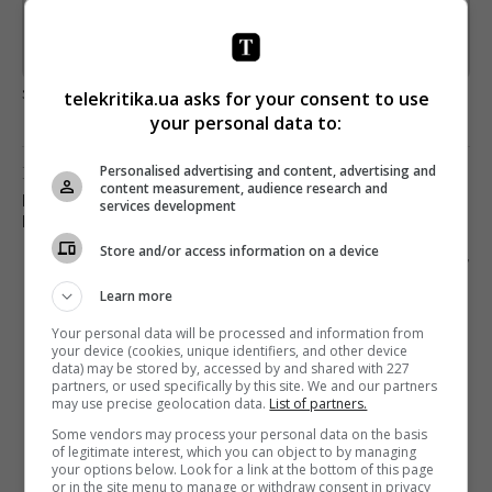
Предоставлено SendPulse
загрузка...
telekritika.ua asks for your consent to use
your personal data to:
Предыдущий пост
Personalised advertising and content, advertising and
content measurement, audience research and
КАНАЛ «УКРАИНА» БУДЕТ ТРАНСЛИРОВАТЬ
services development
МАТЧ «ШАХТЕР» — «ДИНАМО»
Store and/or access information on a device
Следующий пост
ЖУРНАЛИСТЫ УКРАИНЫ, АЗЕРБАЙДЖАНА И
Learn more
РОССИИ НОМИНИРОВАНЫ НА ПРЕМИЮ FREE
MEDIA AWARDS 2020
Your personal data will be processed and information from
your device (cookies, unique identifiers, and other device
data) may be stored by, accessed by and shared with 227
partners, or used specifically by this site. We and our partners
may use precise geolocation data.
List of partners.
Some vendors may process your personal data on the basis
of legitimate interest, which you can object to by managing
your options below. Look for a link at the bottom of this page
or in the site menu to manage or withdraw consent in privacy