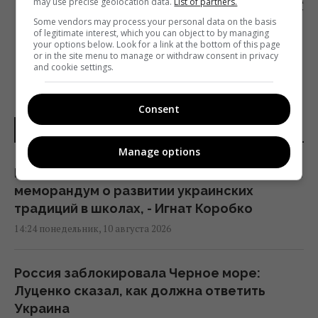
ПРЕМИЯ «КИНОКОЛО» МЕНЯЕТ ПРАВИЛА
may use precise geolocation data.
List of partners.
ПОДАЧИ ФИЛЬМОВ В 2020 ГОДУ
Some vendors may process your personal data on the basis
of legitimate interest, which you can object to by managing
your options below. Look for a link at the bottom of this page
or in the site menu to manage or withdraw consent in privacy
and cookie settings.
Consent
НОВОСТИ УКРАИНЫ
Manage options
МОН, Музей Гончара и БФ "Коло" подписали
меморандум о развитии украинских
традиций в школах, - Игнат Коробко
14:24 понедельник, 10 августа 2026
Россия заблокировала Черное море:
Луценко сказал, как должна ответить
Украина