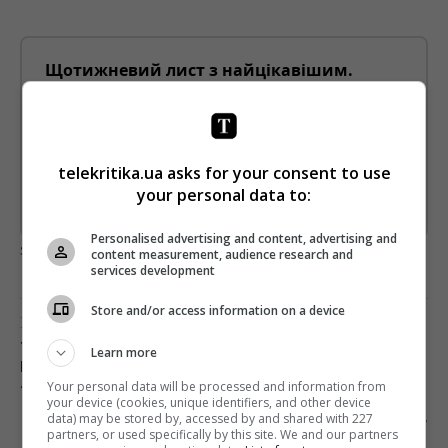
Щотижневий лист з найцікавішим.
Пишемо з любов'ю
!
Підпишіться ще раз, якщо не отримуєте від нас листи
*
Підписатись→
telekritika.ua asks for your consent to use
your personal data to:
Предоставлено SendPulse
Personalised advertising and content, advertising and
загрузка...
content measurement, audience research and
services development
Store and/or access information on a device
Предыдущий пост
ТЕЛЕКАНАЛ «УКРАИНА» НАЧАЛ
Learn more
ПРОСЛУШИВАНИЯ ЗВЕЗД ДЛЯ УЧАСТИЯ В ШОУ
Your personal data will be processed and information from
«МАСКА»
your device (cookies, unique identifiers, and other device
data) may be stored by, accessed by and shared with 227
Следующий пост
partners, or used specifically by this site. We and our partners