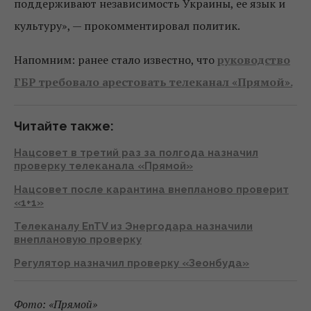
поддерживают независимость Украины, ее язык и
культуру», — прокомментировал политик.
Напомним: ранее стало известно, что
руководство
ГБР требовало арестовать телеканал «Прямой».
Читайте также:
Нацсовет в третий раз за полгода назначил
проверку телеканала «Прямой»
Нацсовет после карантина внепланово проверит
«1+1»
Телеканалу EnTV из Энергодара назначили
внеплановую проверку
Регулятор назначил проверку «Зеонбуда»
Фото: «Прямой»