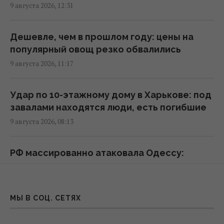
9 августа 2026, 12:31
Трагедия семьи Вороновых: российская
ракета убила 10 членов одной семьи
Дешевле, чем в прошлом году: цены на
02:58 понедельник, 10 августа 2026
популярный овощ резко обвалились
9 августа 2026, 11:17
Украина готовит Чернобыль к очередной
попытке вторжения со стороны РФ, – Der
Удар по 10-этажному дому в Харькове: под
Spiegel
завалами находятся люди, есть погибшие
00:08 понедельник, 10 августа 2026
9 августа 2026, 08:13
КГГА: информация о "технике ВСУ" на
РФ массированно атаковала Одессу:
строительстве теплотрассы на Теремках –
разрушены жилые дома, есть
фейк
пострадавшие
22:13 воскресенье, 09 августа 2026
9 августа 2026, 07:23
МЫ В СОЦ. СЕТЯХ
Украина поставила на колени бизнес-
ТЦК получат новые данные о мужчинах: