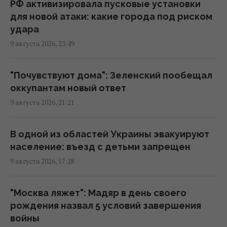
Крыму в 7 раз, но при одном условии
РФ активизировала пусковые установки
09:47 понедельник, 10 августа 2026
для новой атаки: какие города под риском
удара
9 августа 2026, 23:49
Дроны атаковали крупный НПЗ в
Татарстане
08:35 понедельник, 10 августа 2026
"Почувствуют дома": Зеленский пообещал
оккупантам новый ответ
9 августа 2026, 21:21
РФ заявила о захвате двух сел в Донецкой
области, бои на передовой
продолжаются, - Reuters
В одной из областей Украины эвакуируют
07:10 понедельник, 10 августа 2026
население: въезд с детьми запрещен
9 августа 2026, 17:28
РФ сбросила три авиабомбы на Сумы: в
городе значительные разрушения,
"Москва ляжет": Мадяр в день своего
пострадали 14 человек
рождения назва л 5 условий завершения
06:36 понедельник, 10 августа 2026
войны