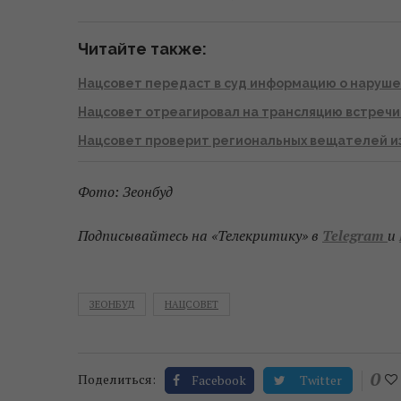
Читайте также:
Нацсовет передаст в суд информацию о нарушен
Нацсовет отреагировал на трансляцию встречи
Нацсовет проверит региональных вещателей и
Фото: Зеонбуд
Подписывайтесь на «Телекритику» в
Telegram
и
ЗЕОНБУД
НАЦСОВЕТ
0
Поделиться:
Facebook
Twitter