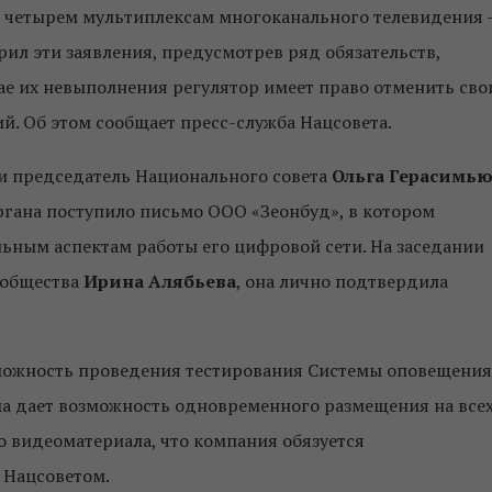
 четырем мультиплексам многоканального телевидения 
рил эти заявления, предусмотрев ряд обязательств,
е их невыполнения регулятор имеет право отменить сво
й. Об этом сообщает пресс-служба Нацсовета.
ии председатель Национального совета
Ольга Герасимь
органа поступило письмо ООО «Зеонбуд», в котором
ьным аспектам работы его цифровой сети. На заседании
 общества
Ирина Алябьева
, она лично подтвердила
зможность проведения тестирования Системы оповещения
тема дает возможность одновременного размещения на все
видеоматериала, что компания обязуется
 Нацсоветом.