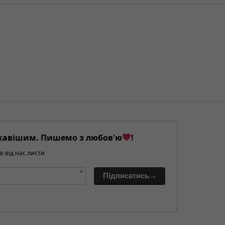
кавішим. Пишемо з любов'ю
!
е від нас листи
*
Підписатись→