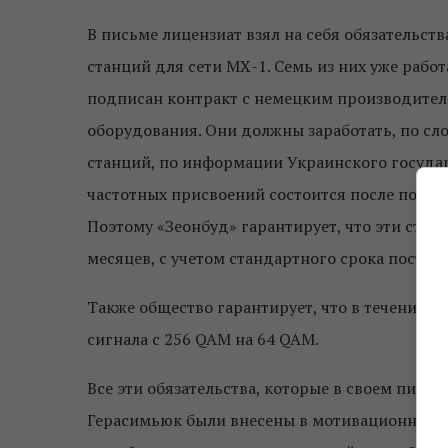
В письме лицензиат взял на себя обязательс
станций для сети МХ-1. Семь из них уже раб
подписан контракт с немецким производителе
оборудования. Они должны заработать, по сло
станций, по информации Украинского госуда
частотных присвоений состоится после полно
Поэтому «Зеонбуд» гарантирует, что эти стан
месяцев, с учетом стандартного срока постав
Также общество гарантирует, что в течение я
сигнала с 256 QAM на 64 QAM.
Все эти обязательства, которые в своем пис
Герасимьюк были внесены в мотивационную ч