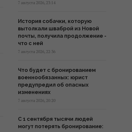
7 августа 2026, 23:14
В результате атаки РФ был
уничтожен крупнейший склад
История собачки, которую
средств индивидуальной
вытолкали шваброй из Новой
защиты
почты, получила продолжение -
21:32 пятница, 07 августа 2026
что с ней
7 августа 2026, 22:36
Суд продлил содержание под
стражей Коломойского, защита
Что будет с бронированием
заявила о проблемах со
военнообязанных: юрист
здоровьем
предупредил об опасных
20:39 пятница, 07 августа 2026
изменениях
7 августа 2026, 20:20
РФ поставила антидроновые
сети на свои субмарины,
С 1 сентября тысячи людей
расположенные в тысячах
могут потерять бронирование:
километров от Украины