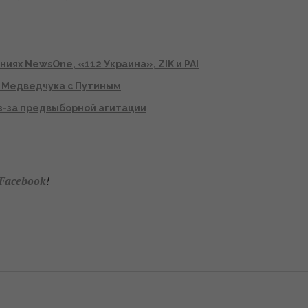
иях NewsOne, «112 Украина», ZIK и РАІ
 Медведчука с Путиным
з-за предвыборной агитации
Facebook
!