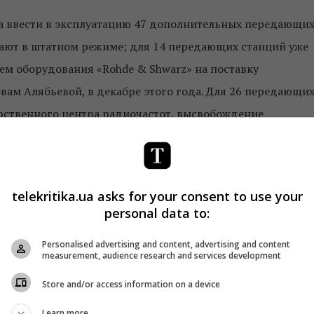
тва ввести в эксплуатацию 47 дополнительных передающи
отают в штатном режиме; для 14 передающих станций уже
м оборудования «Rohde & Shwarz» на поставку
вам Алябьевой, в декабре этого года. Для 26 передающи
рственного центра радиочастот, высвобождение
го отключения передатчиков аналогового телевидения.
ции будут введены в эксплуатацию в течение четырех
ки оборудования по таким контрактам — три месяца.
telekritika.ua asks for your consent to use your
personal data to:
нваря 2021-го подаст заявки об изменении модуляции
Personalised advertising and content, advertising and content
measurement, audience research and services development
ьме привел ООО «Зеонбуд», по предложению Ольги
Store and/or access information on a device
асть решения регулятора. Также они были определены
Learn more