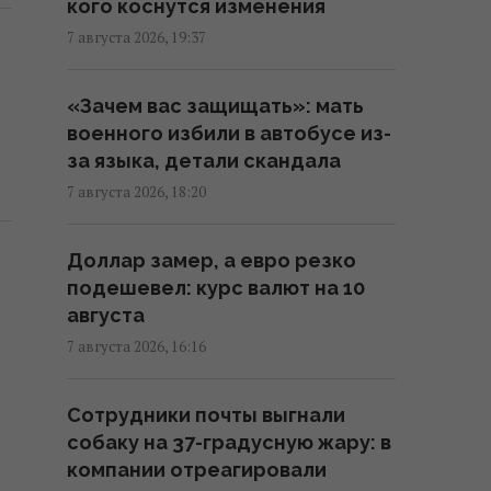
кого коснутся изменения
20:35 пятница, 07 августа 2026
7 августа 2026, 19:37
Киев будет значительно лучше
«Зачем вас защищать»: мать
подготовлен к зиме, но фактор
военного избили в автобусе из-
обстрелов и возможностей
за языка, детали скандала
ПВО никто не отменял, -
Пантелеев
7 августа 2026, 18:20
20:01 пятница, 07 августа 2026
Доллар замер, а евро резко
подешевел: курс валют на 10
Зеленский прибыл в Сербию:
августа
подробности первого
официального визита
7 августа 2026, 16:16
19:52 пятница, 07 августа 2026
Сотрудники почты выгнали
собаку на 37-градусную жару: в
Дипломатическое
компании отреагировали
контрнаступление Украины на