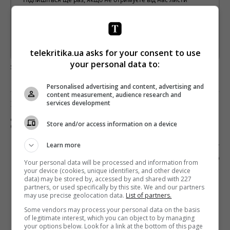
*
Підписатись→
Предоставлено SendPulse
telekritika.ua asks for your consent to use
your personal data to:
загрузка...
Personalised advertising and content, advertising and
content measurement, audience research and
Предыдущий пост
services development
ДИРЕКТОРОМ ПО МАРКЕТИНГУ MEGOGO
Store and/or access information on a device
СТАЛА ВАЛЕРИЯ ТОЛОЧИНА
Следующий пост
Learn more
ОПУБЛИКОВАНЫ ПЕРВЫЕ КАДРЫ ВТОРОГО
Your personal data will be processed and information from
СЕЗОНА СЕРИАЛА «ПЕРВЫЕ ЛАСТОЧКИ»
your device (cookies, unique identifiers, and other device
data) may be stored by, accessed by and shared with 227
partners, or used specifically by this site. We and our partners
may use precise geolocation data.
List of partners.
Some vendors may process your personal data on the basis
of legitimate interest, which you can object to by managing
your options below. Look for a link at the bottom of this page