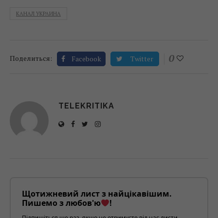
КАНАЛ УКРАИНА
0
Поделиться:
Facebook
Twitter
TELEKRITIKA
Щотижневий лист з найцікавішим.
Пишемо з любов'ю
!
Підпишіться ще раз, якщо не отримуєте від нас листи