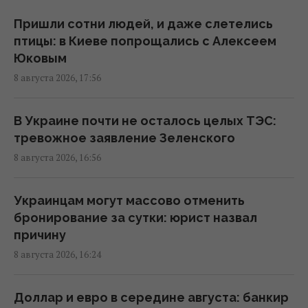
Пришли сотни людей, и даже слетелись
Зеленский: Украинская оборонка может
птицы: в Киеве попрощались с Алексеем
удвоить объемы производства, но есть
Юковым
условие
8 августа 2026, 17:56
15:13 суббота, 08 августа 2026
В Украине почти не осталось целых ТЭС:
Избрание судей МУС: что случилось с
тревожное заявление Зеленского
кандидатом от Украины
8 августа 2026, 16:56
15:04 суббота, 08 августа 2026
Украинцам могут массово отменить
Россия уничтожает украинское сельское
бронирование за сутки: юрист назвал
хозяйство и саму природу Украины, –
причину
Forbes
8 августа 2026, 16:24
14:41 суббота, 08 августа 2026
Доллар и евро в середине августа: банкир