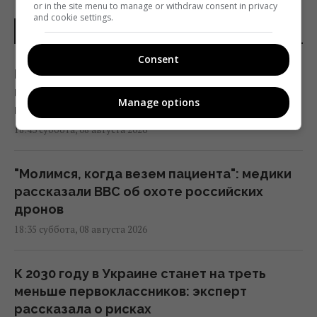
or in the site menu to manage or withdraw consent in privacy
and cookie settings.
НОВОСТИ УКРАИНЫ
Consent
Пессимизм вернулся в Украину: аналитик
предостерег от ошибочного взгляда на
Manage options
войну
18:43 суббота, 08 августа 2026
"Молимся, когда везем пациента": медики
рассказали BBC об охоте российских
дронов
18:35 суббота, 08 августа 2026
К 2030 году в Украине станет на треть
меньше первоклассников: эксперт
рассказала о рисках