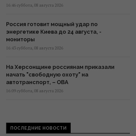
16:46 суббота, 08 августа 2026
Россия готовит мощный удар по
энергетике Киева до 24 августа, -
мониторы
16:43 суббота, 08 августа 2026
На Херсонщине россиянам приказали
начать "свободную охоту" на
автотранспорт, – ОВА
16:09 суббота, 08 августа 2026
Украина должна уничтожать пусковые и
производство ракет: эксперт сказал, что
для этого нужно
ПОСЛЕДНИЕ НОВОСТИ
16:03 суббота, 08 августа 2026