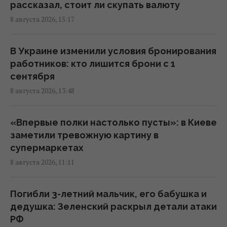
Вучич заявил, что не видит путей для
рассказал, стоит ли скупать валюту
скорейшего завершения войны в Украине
8 августа 2026, 15:17
14:32 суббота, 08 августа 2026
В Украине изменили условия бронирования
В Кировоградской области разбился
работников: кто лишится брони с 1
боевой вертолет: что известно
сентября
12:17 суббота, 08 августа 2026
8 августа 2026, 13:48
Украина согласилась не нападать на
«Впервые полки настолько пусты»: в Киеве
нероссийские танкеры с нефтью в Черном
заметили тревожную картину в
море, - Bloomberg
супермаркетах
11:24 суббота, 08 августа 2026
8 августа 2026, 11:11
В России загорелись сразу два крупных
Погибли 3-летний мальчик, его бабушка и
НПЗ после атаки украинских дронов
дедушка: Зеленский раскрыл детали атаки
10:55 суббота, 08 августа 2026
РФ