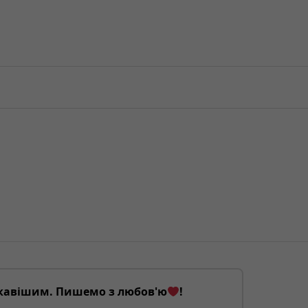
кавішим. Пишемо з любов'ю
!