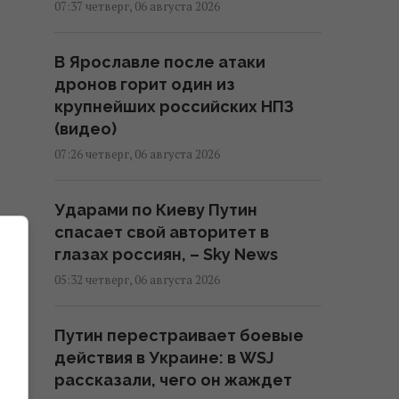
07:37 четверг, 06 августа 2026
В Ярославле после атаки
дронов горит один из
крупнейших российских НПЗ
(видео)
07:26 четверг, 06 августа 2026
Ударами по Киеву Путин
спасает свой авторитет в
глазах россиян, – Sky News
05:32 четверг, 06 августа 2026
Путин перестраивает боевые
действия в Украине: в WSJ
рассказали, чего он жаждет