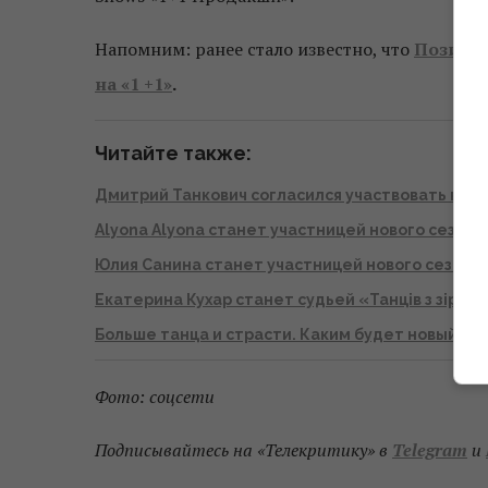
Напомним: ранее стало известно, что
Позитив
на «1 +1»
.
Читайте также:
Дмитрий Танкович согласился участвовать в шоу
Alyona Alyona станет участницей нового сезона 
Юлия Санина станет участницей нового сезона «
Екатерина Кухар станет судьей «Танців з зірка
Больше танца и страсти. Каким будет новый сез
Фото: соцсети
Подписывайтесь на «Телекритику» в
Telegram
и