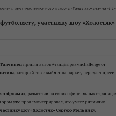
ень» станет участником нового сезона «Танців з зірками» на «1+1»
футболисту, участнику шоу «Холостяк»
 Танчинец
принял вызов #танціззіркамиchallengе от
зитива
, который тоже выйдет на паркет, передает пресс-
 з зірками»
, разместив на своих официальных страница
котором уже продемонстрировал, что умеет ритмично
частнику шоу «Холостяк» Сергею Мельнику.