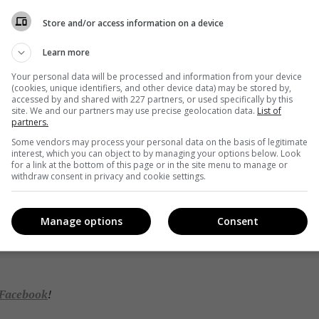
Store and/or access information on a device
 станет участником нового сезона «Танців з зірками
Learn more
Your personal data will be processed and information from your device
(cookies, unique identifiers, and other device data) may be stored by,
accessed by and shared with 227 partners, or used specifically by this
site. We and our partners may use precise geolocation data.
List of
partners.
 «Танці з зірками»
Some vendors may process your personal data on the basis of legitimate
«Танців з зірками» на «1+1»
interest, which you can object to by managing your options below. Look
for a link at the bottom of this page or in the site menu to manage or
Танців з зірками» на «1+1»
withdraw consent in privacy and cookie settings.
ми»
он шоу «Танці з зірками»
Manage options
Consent
Facebook
!