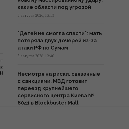
слабое место России
какие области под угрозой
19:56 среда, 05 августа 2026
5 августа 2026, 13:13
Россия обнаружила слабое
"Детей не смогла спасти": мать
место Украины и не колеблется
потеряла двух дочерей из-за
им воспользоваться, – Sky News
атаки РФ по Сумам
19:16 среда, 05 августа 2026
5 августа 2026, 12:40
ст
Киев профинансирует проекты
КЕ
АН
Несмотря на риски, связанные
Плана устойчивости на 22 млрд
с санкциями, МВД готовит
грн, а государство – на 15,5
переезд крупнейшего
млрд: Кличко о заседании
сервисного центра Киева №
СНБО
8041 в Blockbuster Mall
18:30 среда, 05 августа 2026
5 августа 2026, 11:42
Погиб известный поисковик
Сколько украинцев уехали за