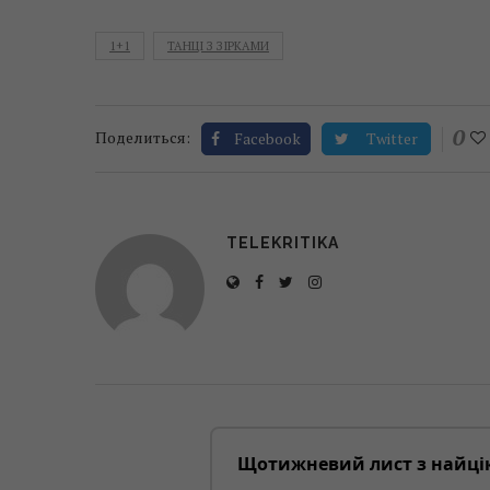
1+1
ТАНЦІ З ЗІРКАМИ
0
Поделиться:
Facebook
Twitter
TELEKRITIKA
Щотижневий лист з найці