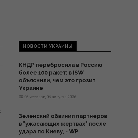
НОВОСТИ УКРАИНЫ
КНДР перебросила в Россию
более 100 ракет: в ISW
объяснили, чем это грозит
Украине
08:08 четверг, 06 августа 2026
х
Зеленский обвинил партнеров
в "ужасающих жертвах" после
удара по Киеву, - WP