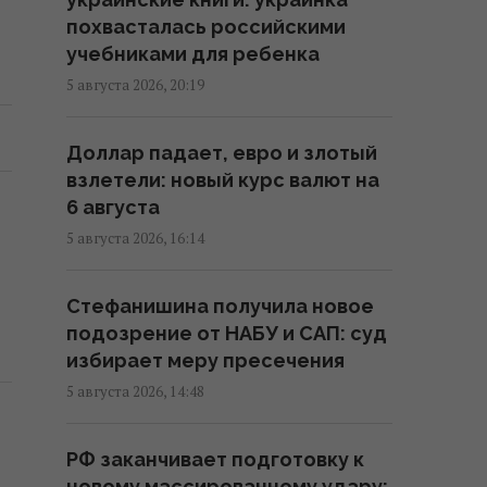
21:55 среда, 05 августа 2026
похвасталась российскими
учебниками для ребенка
Сколько иностранцев воюют за
5 августа 2026, 20:19
Украину: Решетилова дала
ответ
Доллар падает, евро и злотый
21:53 среда, 05 августа 2026
взлетели: новый курс валют на
6 августа
Зеленский допустил, что
5 августа 2026, 16:14
партнеры придержали
антибаллистику, чтобы Украина
Стефанишина получила новое
была "уступчивой"
подозрение от НАБУ и САП: суд
20:15 среда, 05 августа 2026
избирает меру пресечения
5 августа 2026, 14:48
"В январе по Москве и
Петербургу будут ходить
РФ заканчивает подготовку к
медведи": нардеп назвал
новому массированному удару: