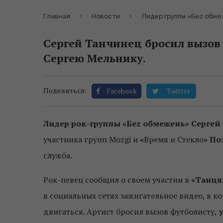
Главная
Новости
Лидер группы «Беz обмеж
Сергей Танчинец бросил вызов 
Сергею Мельнику.
Поделиться:
Facebook
Twitter
Лидер рок-группы «Беz обмежень» Сергей
участника групп Mozgi и
«
Время и Стекло
» По
служба.
Рок-певец сообщил о своем участии в
«Танцях
в социальных сетях зажигательное видео, в 
двигаться. Артист бросил вызов футболисту,
у