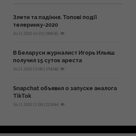
Злети та падіння. Топові події
телеринку-2020
|
280545
26.11.2020 16:50
В Беларуси журналист Игорь Ильяш
получил 15 суток ареста
|
194340
26.11.2020 13:00
Snapchat объявил о запуске аналога
TikTok
|
221044
26.11.2020 12:00
Рекламодателям
Контакты
Правила использован