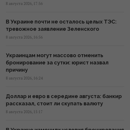
условие
8 августа 2026, 17:56
15:13 суббота, 08 августа 2026
В Украине почти не осталось целых ТЭС:
Избрание судей МУС: что случилось с
тревожное заявление Зеленского
кандидатом от Украины
8 августа 2026, 16:56
15:04 суббота, 08 августа 2026
Украинцам могут массово отменить
Россия уничтожает украинское сельское
бронирование за сутки: юрист назвал
хозяйство и саму природу Украины, –
причину
Forbes
8 августа 2026, 16:24
14:41 суббота, 08 августа 2026
Доллар и евро в середине августа: банкир
Вучич заявил, что не видит путей для
рассказал, стоит ли скупать валюту
скорейшего завершения войны в Украине
8 августа 2026, 15:17
14:32 суббота, 08 августа 2026
В Украине изменили условия бронирования