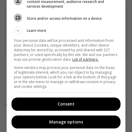
content measurement, audience research and
services development
Щотижневий лист з найцікавішим.
Пишемо з любов'ю
!
Store and/or access information on a device
Підпишіться ще раз, якщо не отримуєте від нас листи
Learn more
*
Підписатись→
Your personal data will be processed and information from
your device (cookies, unique identifiers, and other device
data) may be stored by, accessed by and shared with 227
Предоставлено SendPulse
partners, or used specifically by this site. We and our partners
may use precise geolocation data.
List of partners.
загрузка...
Some vendors may process your personal data on the basis
of legitimate interest, which you can object to by managing
your options below. Look for a link at the bottom of this page
or in the site menu to manage or withdraw consent in privacy
Предыдущий пост
and cookie settings.
«1+1» ПОКАЖЕТ НОВЫЙ СЕЗОН ТРЕВЕЛ-ШОУ
«БОЛЬШИЕ ВЫПУСКИ С АНТОНОМ
Consent
ПТУШКИНЫМ»
Следующий пост
Manage options
БОКС-ОФИС: СЛАБЫЕ ПРЕМЬЕРЫ