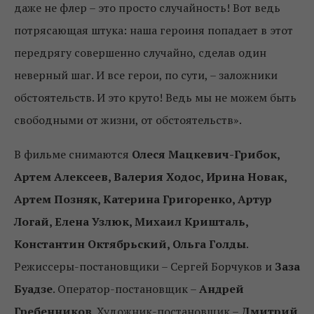
даже не флер – это просто случайность! Вот ведь
потрясающая штука: наша героиня попадает в этот
передрягу совершенно случайно, сделав один
неверный шаг. И все герои, по сути, – заложники
обстоятельств. И это круто! Ведь мы не можем быть
свободными от жизни, от обстоятельств».
В фильме снимаются
Олеся Мацкевич-Грибок,
Артем Алексеев, Валерия Ходос, Ирина Новак,
Артем Позняк, Катерина Григоренко, Артур
Логай, Елена Узлюк, Михаил Кришталь,
Константин Октябрьский, Ольга Голды
.
Режиссеры-постановщики – Сергей Борчуков и
Заза
Буадзе
. Оператор-постановщик –
Андрей
Гребенников
. Художник-постановщик –
Дмитрий