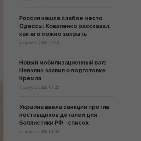
Россия нашла слабое место
Нацбанк усилил гривню к
Одессы: Коваленко рассказал,
доллару: официальный курс
как его можно закрыть
валют на 6 августа
4 августа 2026, 19:10
16:06 среда, 05 августа 2026
Новый мобилизационный вал:
Россия усилила атаки на
Невзлин заявил о подготовке
единую станцию ​​аэрации
Кремля
Киева: эксперт предупредил о
последствиях
4 августа 2026, 07:23
15:53 среда, 05 августа 2026
Украина ввела санкции против
поставщиков деталей для
"Удар по сердцу всей сети": РФ
баллистики РФ - список
нанесла удар по
логистическому центру Novus и
4 августа 2026, 01:34
складам "Сильпо"