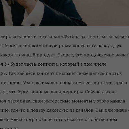
слировать новый телеканал «Футбол 3», тем самым развея
ы будет не с таким популярным контентом, как у двух
то какой-то новый продукт. Скорее, это продолжение нашег
л 3» будет часть контента, который в том числе
 2». Так как весь контент не может помещаться на этих
ту историю. Мы максимально покажем весь контент, права
ь, что будут и новые лиги, турниры. Сейчас я их не
Своя изюминка, свои интересные моменты у этого канала
но, где-то в пользу какого-то из каналов. Так или иначе 
акже Александр пока не готов сказать о собственном
нтаторов.