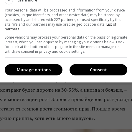
Learn more
Your personal data will be processed and information from your device
(cookies, unique identifiers, and other device data) may be stored by,
accessed by and shared with 227 partners, or used specifically by this
site. We and our partners may use precise geolocation data.
List of
partners.
Some vendors may process your personal data on the basis of legitimate
interest, which you can object to by managing your options below. Look
for a link at the bottom of this page or in the site menu to manage or
withdraw consent in privacy and cookie settings.
о футбольные каналы для группы всегда были убыточными
ладателей происходит регулярное повышение стоимости
Manage options
Consent
. «Стоимость прав растет очень быстро – это 7-10% в год
го года. Но если мы говорим, что заключаем трехлетние
контракт будет дороже на 30-35%, а иногда и больше, –
ели монетизации рост сборов с провайдеров, рост доход
тстают от темпов роста стоимости прав. Пришло время
нужно принять, хотя есть много минусов».