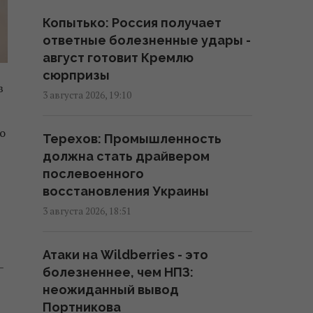
15:13 среда, 05 августа 2026
Копытько: Россия получает
ответные болезненные удары -
август готовит Кремлю
РФ полностью уничтожила
сюрпризы
центральный склад известного
в
немецкого производителя
3 августа 2026, 19:10
моторных масел
о
14:42 среда, 05 августа 2026
Терехов: Промышленность
должна стать драйвером
послевоенного
Varus поглощает обширную
восстановления Украины
сеть магазинов "возле дома":
стали известны детали сделки
3 августа 2026, 18:51
13:37 среда, 05 августа 2026
Атаки на Wildberries - это
–
болезненнее, чем НПЗ:
В Украине готовят масштабную
неожиданный вывод
пенсионную реформу: что
Портникова
будет с выплатами