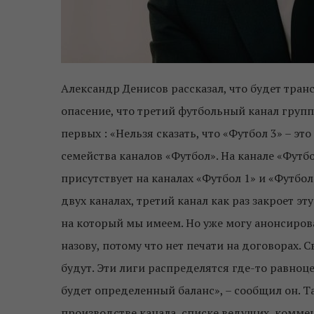
Александр Денисов рассказал, что будет тран
опасение, что третий футбольный канал групп
первых : «Нельзя сказать, что «Футбол 3» – э
семейства каналов «Футбол». На канале «Футбо
присутствует на каналах «Футбол 1» и «Футбол
двух каналах, третий канал как раз закроет э
на который мы имеем. Но уже могу анонсироват
назову, потому что нет печати на договорах. 
будут. Эти лиги распределятся где-то равноцен
будет определенный баланс», – сообщил он. Т
производстве канала, списке ведущих, комме