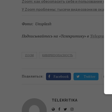
Zoom: как обезопасить себя и пользование сер
У Zoom проблемы: тысячи видеозвонков оказали
Фото: Unsplash
Подписывайтесь на «Телекритику» в
Telegram
и
ZOOM
КИБЕРБЕЗОПАСНОСТЬ
0
Поделиться:
Facebook
Twitter
TELEKRITIKA