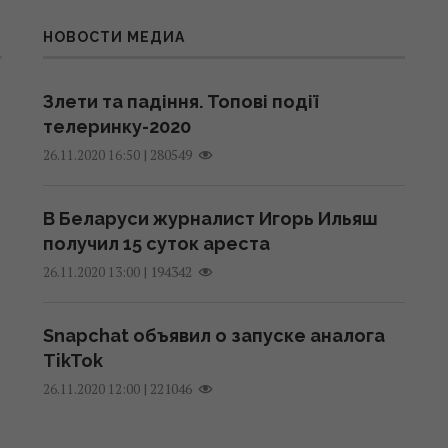
НОВОСТИ МЕДИА
Злети та падіння. Топові події
телеринку-2020
|
280549
26.11.2020 16:50
В Беларуси журналист Игорь Ильяш
получил 15 суток ареста
|
194342
26.11.2020 13:00
Snapchat объявил о запуске аналога
TikTok
|
221046
26.11.2020 12:00