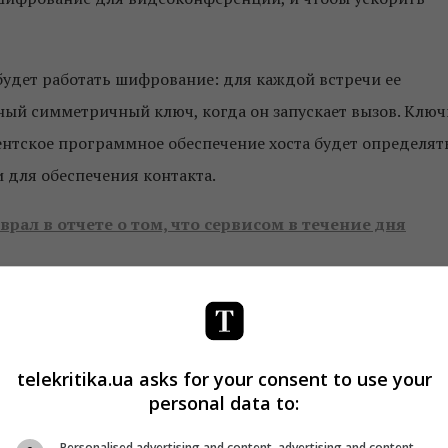
будет работать шифрование: для каждой встречи ее
ный симметричный ключ, когда он запускает вызов. Ключ
ентское программное обеспечение хоста будет определят
 для обеспечения контакта.
врал в отчете о том, что сервисом в течение дня
сности
telekritika.ua asks for your consent to use your
cнятый с помощью FaceTime и Zoom
personal data to:
л иск против компании
Personalised advertising and content, advertising and content