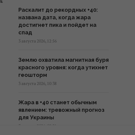
Е
за острой нехватки ракет для
Раскалит до рекордных +40:
ПВО, – WP
названа дата, когда жара
08:58 четверг, 06 августа 2026
достигнет пика и пойдет на
спад
Разведка США помогла Украине
3 августа 2026, 12:56
переломить ход войны, -
Politico
Землю охватила магнитная буря
06:48 четверг, 06 августа 2026
красного уровня: когда утихнет
геошторм
Разведывательные отношения
3 августа 2026, 10:38
между США и Украиной
значительно улучшились, -
Жара в +40 станет обычным
Politico
явлением: тревожный прогноз
01:22 четверг, 06 августа 2026
для Украины
3 августа 2026, 09:21
Макрон резко отреагировал на