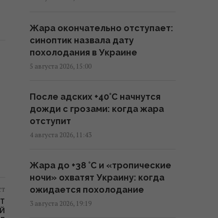
Трамп заявил об "огромных
запасах" средств ПВО в США
Жара окончательно отступает:
11:43 четверг, 06 августа 2026
синоптик назвала дату
похолодания в Украине
Число вылетов авиации НАТО
5 августа 2026, 15:00
из-за угрозы России возросло
на 250%
После адских +40°C начнутся
10:47 четверг, 06 августа 2026
дожди с грозами: когда жара
отступит
Вместо расширения ЕС: экс-
4 августа 2026, 11:43
депутат парламента Британии
предложил создать новый
Жара до +38 °С и «тропические
союз
ночи» охватят Украину: когда
09:29 четверг, 06 августа 2026
ст
ожидается похолодание
ЕТ
3 августа 2026, 19:19
Трамп "наехал" на Хегсета из-
ОЙ