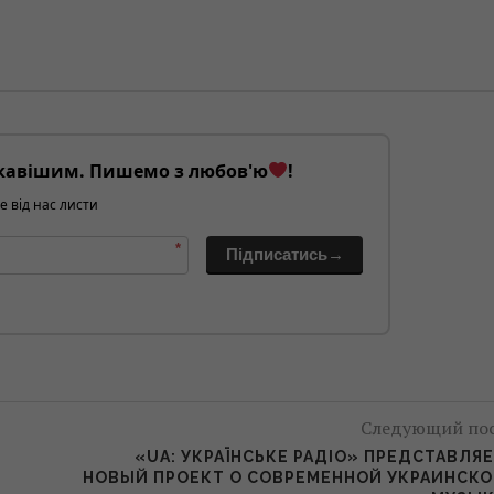
кавішим. Пишемо з любов'ю
!
е від нас листи
*
Підписатись→
Следующий по
«UA: УКРАЇНСЬКЕ РАДІО» ПРЕДСТАВЛЯ
НОВЫЙ ПРОЕКТ О СОВРЕМЕННОЙ УКРАИНСК