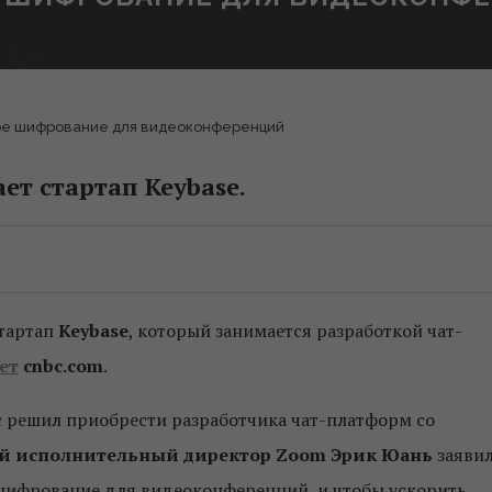
ое шифрование для видеоконференций
ет стартап Keybase.
тартап
Keybase
, который занимается разработкой чат-
ет
cnbc.com
.
ис решил приобрести разработчика чат-платформ со
й исполнительный директор Zoom Эрик Юань
заявил
 шифрование для видеоконференций, и чтобы ускорить