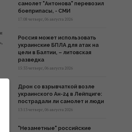
самолет "Антонова" перевозил
боеприпасы, - СМИ
17:08 четверг, 06 августа 2026
и
Россия может использовать
ь,
украинские БПЛА для атак на
цели в Балтии, – литовская
разведка
15:33 четверг, 06 августа 2026
Дрон со взрывчаткой возле
украинского Ан-24 в Лейпциге:
пострадали ли самолет и люди
13:13 четверг, 06 августа 2026
"Незаметные" российские