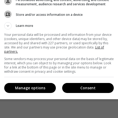
висом
measurement, audience research and services development
сь в сети
Store and/or access information on a device
Learn more
Your personal data will be processed and information from your device
Facebook
!
(cookies, unique identifiers, and other device data) may be stored by,
accessed by and shared with 227 partners, or used specifically by this
site. We and our partners may use precise geolocation data.
List of
partners.
Some vendors may process your personal data on the basis of legitimate
interest, which you can object to by managing your options below. Look
for a link at the bottom of this page or in the site menu to manage or
withdraw consent in privacy and cookie settings.
Manage options
Consent