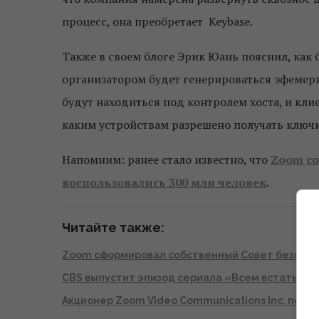
процесс, она преобретает Keybase.
Также в своем блоге Эрик Юань пояснил, как 
организатором будет генерироваться эфемер
будут находиться под контролем хоста, и кли
каким устройствам разрешено получать ключи
Напомним: ранее стало известно, что
Zoom со
воспользовались 300 млн человек
.
Читайте также:
Zoom сформировал собственный Совет безопа
CBS выпустит эпизод сериала «Всем встать», 
Акционер Zoom Video Communications Inc. пода