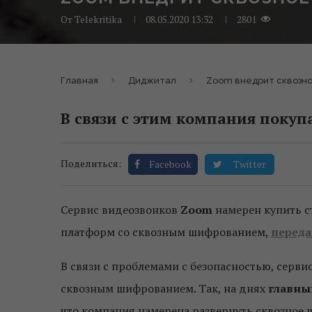
От
Telekritika
08.05.2020 13:32
2801
Главная
Диджитал
Zoom внедрит сквозн
В связи с этим компания покупа
Поделиться:
Facebook
Twitter
Сервис видеозвонков
Zoom
намерен купить с
платформ со сквозным шифрованием,
переда
В связи с проблемами с безопасностью, серв
сквозным шифрованием. Так, на днях
главны
что компания намерена развернуть сквозное