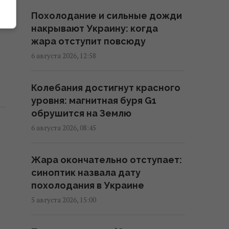
запасах" средств ПВО в США
Похолодание и сильные дожди
11:43 четверг, 06 августа 2026
накрывают Украину: когда
жара отступит повсюду
Число вылетов авиации НАТО
6 августа 2026, 12:58
из-за угрозы России возросло
на 250%
Колебания достигнут красного
10:47 четверг, 06 августа 2026
уровня: магнитная буря G1
обрушится на Землю
Вместо расширения ЕС: экс-
6 августа 2026, 08:45
депутат парламента Британии
предложил создать новый
Жара окончательно отступает:
союз
синоптик назвала дату
09:29 четверг, 06 августа 2026
похолодания в Украине
5 августа 2026, 15:00
Трамп "наехал" на Хегсета из-
за острой нехватки ракет для