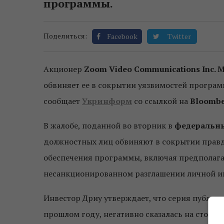
программы.
Поделиться:
Facebook
Twitter
Акционер
Zoom Video Communications Inc.
М
обвиняет ее в сокрытии уязвимостей програ
сообщает
Укринформ
со ссылкой на
Bloomb
В жалобе, поданной во вторник в
федеральны
должностных лиц обвиняют в сокрытии прав
обеспечения программы, включая предполагае
несанкционированном разглашении личной и
Инвестор Дриу утверждает, что серия публич
прошлом году, негативно сказалась на стоим