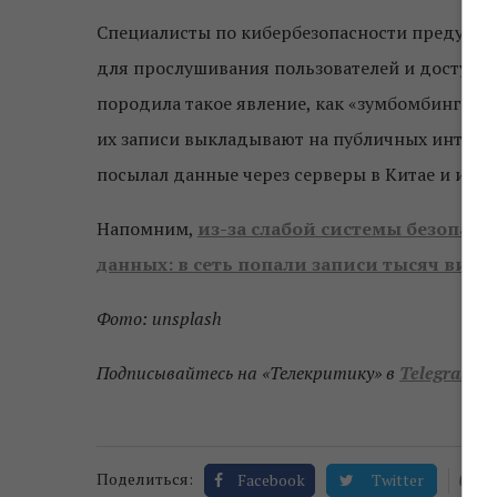
Специалисты по кибербезопасности предупре
для прослушивания пользователей и доступа 
породила такое явление, как «зумбомбинг», 
их записи выкладывают на публичных интерне
посылал данные через серверы в Китае и исп
Напомним,
из-за слабой системы безопасн
данных: в сеть попали записи тысяч виде
Фото: unsplash
Подписывайтесь на «Телекритику» в
Telegram
и
0
Поделиться:
Facebook
Twitter