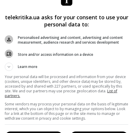
ждают, что хакеры могут использовать уязвимости Zoom
telekritika.ua asks for your consent to use your
к файлам. К тому же, слабая технология шифрования
personal data to:
когда тролли взламывают доступ к видеоконференциям, а
т-серверах. Кроме того, выяснилось, что сервис Zoom
Personalised advertising and content, advertising and content
measurement, audience research and services development
ользовал местных разработчиков.
Store and/or access information on a device
ости сервиса Zoom произошла масштабная утечка
Learn more
озвонков
.
Your personal data will be processed and information from your device
(cookies, unique identifiers, and other device data) may be stored by,
accessed by and shared with 227 partners, or used specifically by this
site. We and our partners may use precise geolocation data.
List of
partners.
Facebook
!
Some vendors may process your personal data on the basis of legitimate
interest, which you can object to by managing your options below. Look
for a link at the bottom of this page or in the site menu to manage or
withdraw consent in privacy and cookie settings.