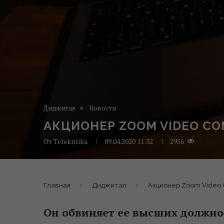
Диджитал
Новости
АКЦИОНЕР ZOOM VIDEO CO
От
Telekritika
09.04.2020 11:32
2956
Главная
Диджитал
Акционер Zoom Video C
Он обвиняет ее высших должно