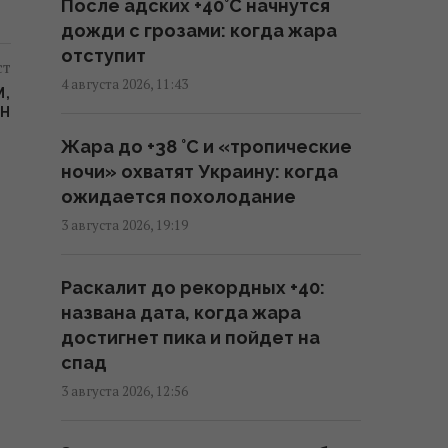
После адских +40°C начнутся
ПВО, – WP
дожди с грозами: когда жара
08:58 четверг, 06 августа 2026
отступит
ст
4 августа 2026, 11:43
М,
Разведка США помогла Украине
ИН
переломить ход войны, -
Жара до +38 °С и «тропические
Politico
ночи» охватят Украину: когда
06:48 четверг, 06 августа 2026
ожидается похолодание
3 августа 2026, 19:19
Разведывательные отношения
между США и Украиной
Раскалит до рекордных +40:
значительно улучшились, -
названа дата, когда жара
Politico
достигнет пика и пойдет на
01:22 четверг, 06 августа 2026
спад
3 августа 2026, 12:56
Макрон резко отреагировал на
новые удары РФ по Киеву