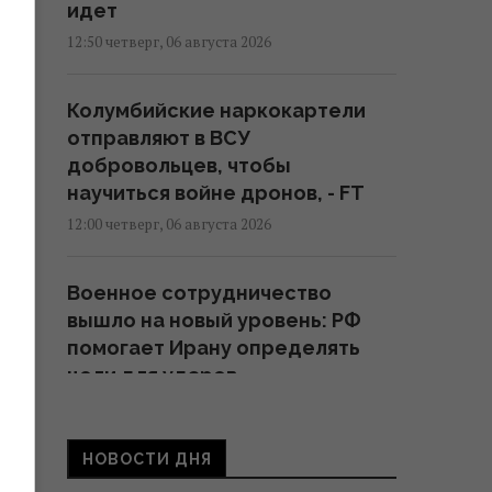
идет
12:50 четверг, 06 августа 2026
Колумбийские наркокартели
отправляют в ВСУ
добровольцев, чтобы
научиться войне дронов, - FT
12:00 четверг, 06 августа 2026
Военное сотрудничество
вышло на новый уровень: РФ
помогает Ирану определять
цели для ударов
11:44 четверг, 06 августа 2026
НОВОСТИ ДНЯ
Трамп заявил об "огромных