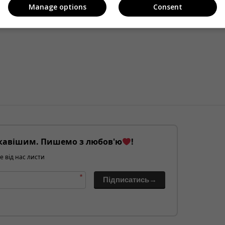
Manage options
Consent
кавішим. Пишемо з любов'ю
!
е від нас листи
*
Підписатись→