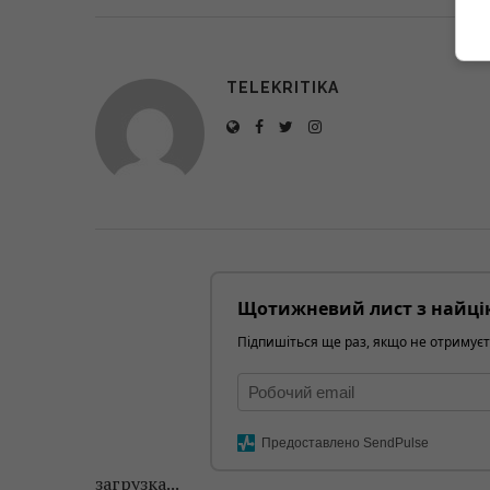
TELEKRITIKA
Щотижневий лист з найці
Підпишіться ще раз, якщо не отримуєт
Предоставлено SendPulse
загрузка...