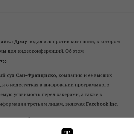
айкл Дриу
подал иск против компании, в котором
ммы для видеоконференций. Об этом
erg
.
й суд Сан-Франциско
, компанию и ее высших
ды о недостатках в шифровании программного
мую уязвимость перед хакерами, а также в
нформации третьим лицам, включая
Facebook Inc
.
ных вскрытий недостатков программы, начавшаяся в
ости акций Zoom.